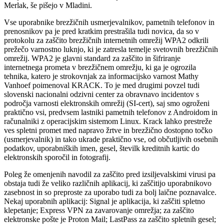
Merlak, še pišejo v Mladini.
Vse uporabnike brezžičnih usmerjevalnikov, pametnih telefonov in
prenosnikov pa je pred kratkim prestrašila tudi novica, da so v
protokolu za zaščito brezžičnih internetnih omrežij WPA2 odkrili
prežečo varnostno luknjo, ki je zatresla temelje svetovnih brezžičnih
omrežij. WPA2 je glavni standard za zaščito in šifriranje
internetnega prometa v brezžičnem omrežju, ki ga je ogrozila
tehnika, katero je strokovnjak za informacijsko varnost Mathy
Vanhoef poimenoval KRACK. To je med drugimi povzel tudi
slovenski nacionalni odzivni center za obravnavo incidentov s
področja varnosti elektronskih omrežij (SI-cert), saj smo ogroženi
praktično vsi, predvsem lastniki pametnih telefonov z Androidom in
računalniki z operacijskim sistemom Linux. Krack lahko prestreže
ves spletni promet med napravo žrtve in brezžično dostopno točko
(usmerjevalnik) in tako ukrade praktično vse, od občutljivih osebnih
podatkov, uporabniških imen, gesel, številk kreditnih kartic do
elektronskih sporočil in fotografij.
Poleg že omenjenih navodil za zaščito pred izsiljevalskimi virusi pa
obstaja tudi že veliko različnih aplikacij, ki zaščitijo uporabnikovo
zasebnost in so preproste za uporabo tudi za bolj laične poznavalce.
Nekaj uporabnih aplikacij: Signal je aplikacija, ki zaščiti spletno
klepetanje; Express VPN za zavarovanje omrežja; za zaščito
elektronske pošte je Proton Mail; LastPass za zaščito spletnih gesel;