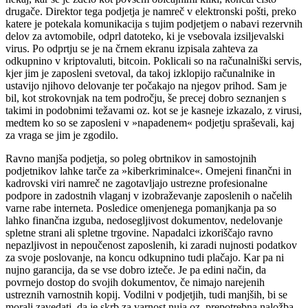
drugače. Direktor tega podjetja je namreč v elektronski pošti, preko
katere je potekala komunikacija s tujim podjetjem o nabavi rezervnih
delov za avtomobile, odprl datoteko, ki je vsebovala izsiljevalski
virus. Po odprtju se je na črnem ekranu izpisala zahteva za
odkupnino v kriptovaluti, bitcoin. Poklicali so na ra
čunalniški servis,
kjer jim je zaposleni svetoval, da takoj izklopijo računalnike in
ustavijo njihovo delovanje ter počakajo na njegov prihod. Sam je
bil, kot strokovnjak na tem področju, še precej dobro seznanjen s
takimi in podobnimi težavami oz. kot se je kasneje izkazalo, z virusi,
medtem ko so se zaposleni v »napadenem« podjetju spraševali, kaj
za vraga se jim je zgodilo.
Ravno manjša podjetja, so poleg obrtnikov in samostojnih
podjetnikov lahke tarče za »kiberkriminalce«. Omejeni finančni in
kadrovski viri namreč ne zagotavljajo ustrezne profesionalne
podpore in zadostnih vlaganj v izobraževanje zaposlenih o načelih
varne rabe interneta. Posledice omenjenega pomanjkanja pa so
lahko finančna izguba, nedosegljivost dokumentov, nedelovanje
spletne strani ali spletne trgovine. Napadalci izkoriščajo ravno
nepazljivost in nepoučenost zaposlenih, ki zaradi nujnosti podatkov
za svoje poslovanje, na koncu odkupnino tudi plačajo. Kar pa ni
nujno garancija, da se vse dobro izteče. Je pa edini način, da
povrnejo dostop do svojih dokumentov, če nimajo narejenih
ustreznih varnostnih kopij. Vodilni v podjetjih, tudi manjših, bi se
morali zavedati, da je skrb za varnost nuja oz. prepotrebna naložba,