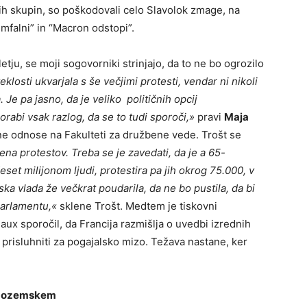
kih skupin, so poškodovali celo Slavolok zmage, na
umfalni” in “Macron odstopi”.
tju, se moji sogovorniki strinjajo, da to ne bo ogrozilo
eklosti ukvarjala s še večjimi protesti, vendar ni nikoli
 Je pa jasno, da je veliko političnih opcij
rabi vsak razlog, da se to tudi sporoči,»
pravi
Maja
ne odnose na Fakulteti za družbene vede. Trošt se
jena protestov. Treba se je zavedati, da je a 65-
eset milijonom ljudi, protestira pa jih okrog 75.000, v
ska vlada že večkrat poudarila, da ne bo pustila, da bi
parlamentu,«
sklene Trošt. Medtem je tiskovni
ux sporočil, da Francija razmišlja o uvedbi izrednih
 prisluhniti za pogajalsko mizo. Težava nastane, ker
 Nizozemskem