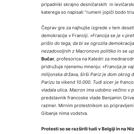
pripadniki skrajno desničarskih in levičars
katerega so napisali “rumeni jopiči bodo tri
Čeprav gre za najhujše izgrede v tem desetle
demokracije v Franciji.
»Francija se je v pret
prišlo do tega, da bi se ogrozila demokracija.
nezadovoljnih z Macronovo politiko in se upo
Bučar
, profesorica na Katedri za mednarod
pridružuje njenemu mnenju:
»Francija je va
milijonska država, širši Pariz je dom okrog d
Parizu ta vikend 10.000. Tudi sicer je franco
vladala ulica. Macron ima udobno večino v 
predstavnik francoske vlade Benjamin Grivea
razmer. Mirnim protestnikom so pripravljeni
Gibanje nima vodstva.
Protesti so se razširili tudi v Belgiji in na