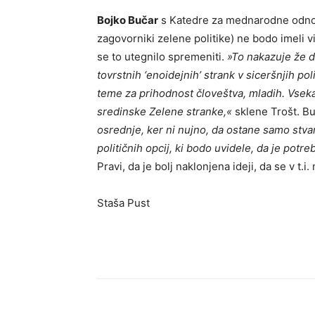
Bojko Bučar
s Katedre za mednarodne odnose
zagovorniki zelene politike) ne bodo imeli v
se to utegnilo spremeniti.
»To nakazuje že d
tovrstnih ‘enoidejnih’ strank v siceršnjih p
teme za prihodnost človeštva, mladih. Vseka
sredinske Zelene stranke,«
sklene Trošt. Bu
osrednje, ker ni nujno, da ostane samo stvar
političnih opcij, ki bodo uvidele, da je po
Pravi, da je bolj naklonjena ideji, da se v t.
Staša Pust