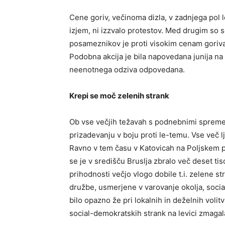
Cene goriv, večinoma dizla, v zadnjega pol l
izjem, ni izzvalo protestov. Med drugim so se 
posameznikov je proti visokim cenam goriv
Podobna akcija je bila napovedana junija na
neenotnega odziva odpovedana.
Krepi se moč zelenih strank
Ob vse večjih težavah s podnebnimi spremem
prizadevanju v boju proti le-temu. Vse več l
Ravno v tem času v Katovicah na Poljskem pot
se je v središču Bruslja zbralo več deset tiso
prihodnosti večjo vlogo dobile t.i. zelene st
družbe, usmerjene v varovanje okolja, socia
bilo opazno že pri lokalnih in deželnih volitv
social-demokratskih strank na levici zmagal