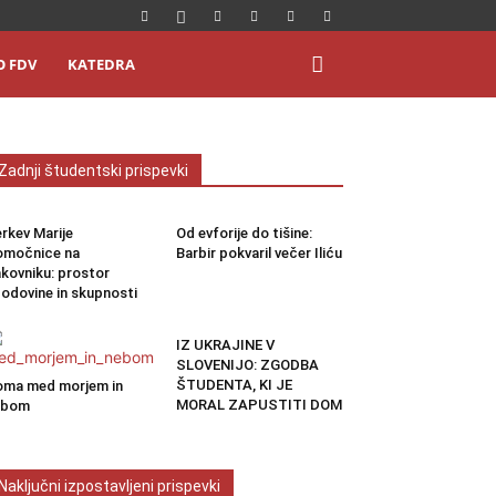
O FDV
KATEDRA
Zadnji študentski prispevki
rkev Marije
Od evforije do tišine:
omočnice na
Barbir pokvaril večer Iliću
kovniku: prostor
odovine in skupnosti
IZ UKRAJINE V
SLOVENIJO: ZGODBA
ŠTUDENTA, KI JE
ma med morjem in
MORAL ZAPUSTITI DOM
ebom
Naključni izpostavljeni prispevki