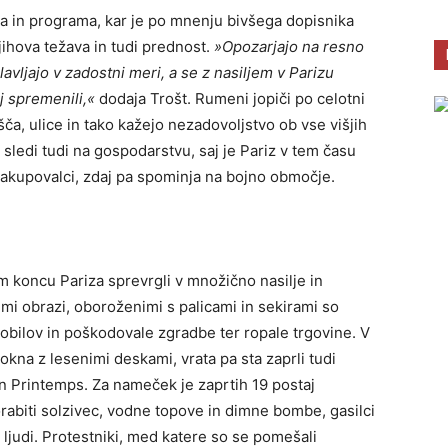
 in programa, kar je po mnenju bivšega dopisnika
ihova težava in tudi prednost.
»Opozarjajo na resno
lavljajo v zadostni meri, a se z nasiljem v Parizu
j spremenili,«
dodaja Trošt. Rumeni jopiči po celotni
šča, ulice in tako kažejo nezadovoljstvo ob vse višjih
 sledi tudi na gospodarstvu, saj je Pariz v tem času
 nakupovalci, zdaj pa spominja na bojno območje.
m koncu Pariza sprevrgli v množično nasilje in
mi obrazi, oboroženimi s palicami in sekirami so
obilov in poškodovale zgradbe ter ropale trgovine. V
i okna z lesenimi deskami, vrata pa sta zaprli tudi
in Printemps. Za nameček je zaprtih 19 postaj
rabiti solzivec, vodne topove in dimne bombe, gasilci
3 ljudi. Protestniki, med katere so se pomešali