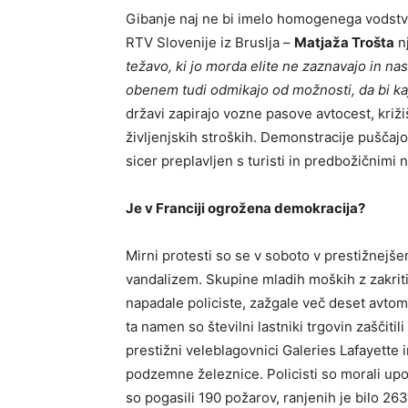
Gibanje naj ne bi imelo homogenega vodstva
RTV Slovenije iz Bruslja –
Matjaža Trošta
nj
težavo, ki jo morda elite ne zaznavajo in nas
obenem tudi odmikajo od možnosti, da bi ka
državi zapirajo vozne pasove avtocest, križi
življenjskih stroških. Demonstracije puščajo
sicer preplavljen s turisti in predbožičnimi
Je v Franciji ogrožena demokracija?
Mirni protesti so se v soboto v prestižnejše
vandalizem. Skupine mladih moških z zakriti
napadale policiste, zažgale več deset avtom
ta namen so številni lastniki trgovin zaščitil
prestižni veleblagovnici Galeries Lafayette 
podzemne železnice. Policisti so morali upo
so pogasili 190 požarov, ranjenih je bilo 26