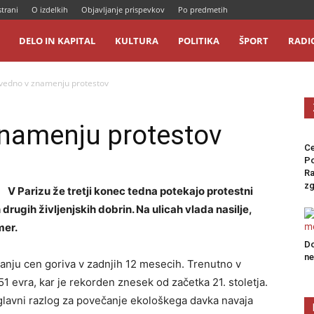
strani
O izdelkih
Objavljanje prispevkov
Po predmetih
DELO IN KAPITAL
KULTURA
POLITIKA
ŠPORT
RADI
 vedno v znamenju protestov
znamenju protestov
Ce
P
Ra
zg
V Parizu že tretji konec tedna potekajo protestni
drugih življenjskih dobrin. Na ulicah vlada nasilje,
mer.
Do
n
anju cen goriva v zadnjih 12 mesecih. Trenutno v
51 evra, kar je rekorden znesek od začetka 21. stoletja.
lavni razlog za povečanje ekološkega davka navaja