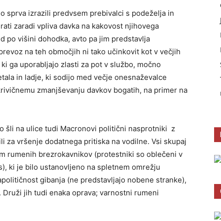
 sprva izrazili predvsem prebivalci s podeželja in
irati zaradi vpliva davka na kakovost njihovega
red po višini dohodka, avto pa jim predstavlja
evoz na teh območjih ni tako učinkovit kot v večjih
 ki ga uporabljajo zlasti za pot v službo, močno
letala in ladje, ki sodijo med večje onesnaževalce
krivičnemu zmanjševanju davkov bogatih, na primer na
o šli na ulice tudi Macronovi politični nasprotniki z
tili za vršenje dodatnega pritiska na vodilne. Vsi skupaj
m rumenih brezrokavnikov (protestniki so oblečeni v
s), ki je bilo ustanovljeno na spletnem omrežju
apolitičnost gibanja (ne predstavljajo nobene stranke),
 Druži jih tudi enaka oprava; varnostni rumeni