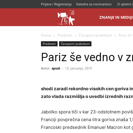
Prijava / Registracija
Katedra za novinarstvo
O spletni 
Novinarke.si
ZNANJE IN MEDIJI
|
Doma
Predmeti
Časopisni praktikum
Pariz še
Predmeti
Časopisni praktikum
Novinarji.si
Pariz še vedno v 
Avtor:
spust
-
13. januarja, 2019
shodi zaradi rekordno visokih cen goriva in 
zato vlada razmišlja o uvedbi izrednih raz
Jabolko spora tiči v kar 23-odstotnem poviš
Franciji povprečna cena litra goriva znaša 1,
Francoski predsednik Emanuel Macron kot g