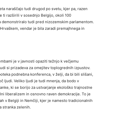
eta naraščajo tudi drugod po svetu, kjer pa, razen
ti razširili v sosednjo Belgijo, okoli 100
a demonstriralo tudi pred nizozemskim parlamentom.
 Hrvaškem, vendar je bila zaradi premajhnega in
bami je v javnosti opaziti težnjo k večjemu
judi si prizadeva za omejitev toplogrednih izpustov.
eka podnebna konferenca, v želji, da bi bili slišani,
č ljudi. Veliko ljudi je tudi mnenja, da bodo v
ranke, ki se borijo za ustvarjanje ekološko trajnostne
lni liberalizem in osnovno raven demokracije. To je
ah v Belgiji in Nemčiji, kjer je namesto tradicionalnih
a stranka zelenih.