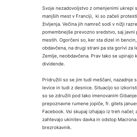
Svoje nezadovoljstvo z omenjenimi ukrepi so
manjših mest v Franciji, ki so začeli protest
življenja. Večina jih namreč sodi v nižji raz
pomembnejše prevozno sredstvo, saj javni pr
mestih. Ogorčeni so, ker sta dizel in bencin,
obdavčena, na drugi strani pa sta gorivi za 
Zemlje, neobdavčena. Prav tako se upirajo 
dividende.
Pridružili so se jim tudi meščani, nazadnje s
levice in tudi z desnice. Situacijo so izkoris
so se združili pod tako imenovanim Gibanje
prepoznavne rumene jopiče, fr. gilets janue
Facebook. Vsi skupaj izhajajo iz treh načel; 
zahtevajo ukinitev davka in odstop Macrona.
brezrokavnik.