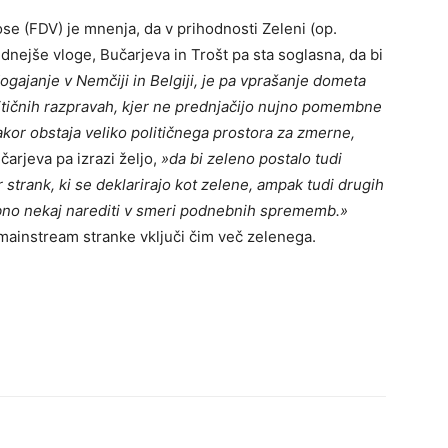
 (FDV) je mnenja, da v prihodnosti Zeleni (op.
idnejše vloge, Bučarjeva in Trošt pa sta soglasna, da bi
ogajanje v Nemčiji in Belgiji, je pa vprašanje dometa
olitičnih razpravah, kjer ne prednjačijo nujno pomembne
kor obstaja veliko političnega prostora za zmerne,
čarjeva pa izrazi željo,
»da bi zeleno postalo tudi
 strank, ki se deklarirajo kot zelene, ampak tudi drugih
trebno nekaj narediti v smeri podnebnih sprememb.»
i. mainstream stranke vključi čim več zelenega.