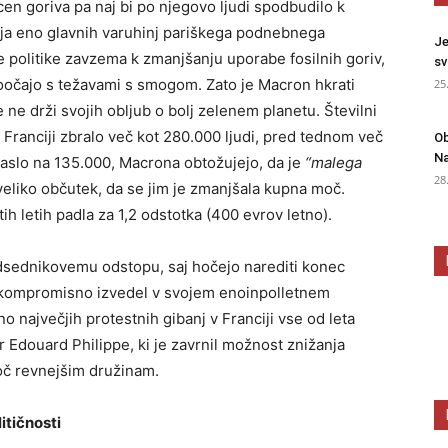
n goriva pa naj bi po njegovo ljudi spodbudilo k
lja eno glavnih varuhinj pariškega podnebnega
Je
e politike zavzema k zmanjšanju uporabe fosilnih goriv,
sv
soočajo s težavami s smogom. Zato je Macron hkrati
25
e ne drži svojih obljub o bolj zelenem planetu. Številni
i Franciji zbralo več kot 280.000 ljudi, pred tednom več
Ob
Na
araslo na 135.000, Macrona obtožujejo, da je
“malega
28
veliko občutek, da se jim je zmanjšala kupna moč.
h letih padla za 1,2 odstotka (400 evrov letno).
edsednikovemu odstopu, saj hočejo narediti konec
ezkompromisno izvedel v svojem enoinpolletnem
o največjih protestnih gibanj v Franciji vse od leta
 Edouard Philippe, ki je zavrnil možnost znižanja
moč revnejšim družinam.
itičnosti