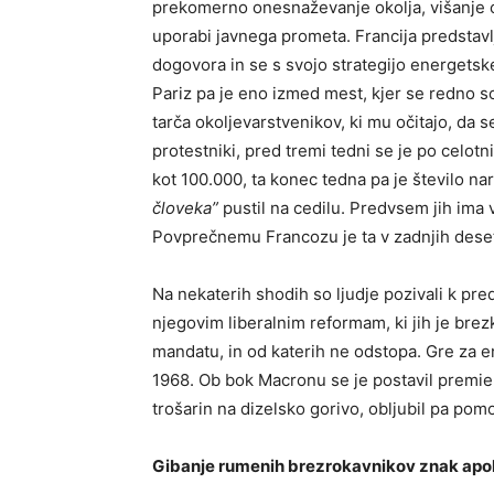
prekomerno onesnaževanje okolja, višanje ce
uporabi javnega prometa. Francija predstav
dogovora in se s svojo strategijo energetsk
Pariz pa je eno izmed mest, kjer se redno 
tarča okoljevarstvenikov, ki mu očitajo, da s
protestniki, pred tremi tedni se je po celotn
kot 100.000, ta konec tedna pa je število n
človeka”
pustil na cedilu. Predvsem jih ima 
Povprečnemu Francozu je ta v zadnjih deseti
Na nekaterih shodih so ljudje pozivali k pr
njegovim liberalnim reformam, ki jih je br
mandatu, in od katerih ne odstopa. Gre za en
1968. Ob bok Macronu se je postavil premier
trošarin na dizelsko gorivo, obljubil pa po
Gibanje rumenih brezrokavnikov znak apol