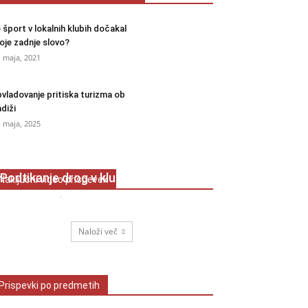
 šport v lokalnih klubih dočakal
oje zadnje slovo?
. maja, 2021
vladovanje pritiska turizma ob
diži
. maja, 2025
Podtikanje drog v klubih
Naključni video prispevek
Lovro Smrekar
-
12. januarja, 2026
Naloži več
Prispevki po predmetih