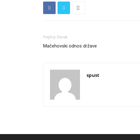
Prejšnji članek
Mačehovski odnos države
spust