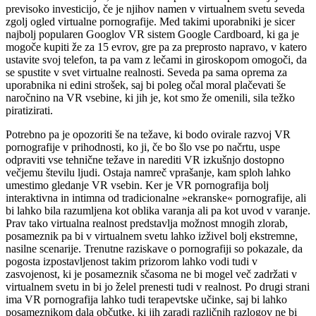
previsoko investicijo, če je njihov namen v virtualnem svetu seveda
zgolj ogled virtualne pornografije. Med takimi uporabniki je sicer
najbolj popularen Googlov VR sistem Google Cardboard, ki ga je
mogoče kupiti že za 15 evrov, gre pa za preprosto napravo, v katero
ustavite svoj telefon, ta pa vam z lečami in giroskopom omogoči, da
se spustite v svet virtualne realnosti. Seveda pa sama oprema za
uporabnika ni edini strošek, saj bi poleg očal moral plačevati še
naročnino na VR vsebine, ki jih je, kot smo že omenili, sila težko
piratizirati.
Potrebno pa je opozoriti še na težave, ki bodo ovirale razvoj VR
pornografije v prihodnosti, ko ji, če bo šlo vse po načrtu, uspe
odpraviti vse tehnične težave in narediti VR izkušnjo dostopno
večjemu številu ljudi. Ostaja namreč vprašanje, kam sploh lahko
umestimo gledanje VR vsebin. Ker je VR pornografija bolj
interaktivna in intimna od tradicionalne »ekranske« pornografije, ali
bi lahko bila razumljena kot oblika varanja ali pa kot uvod v varanje.
Prav tako virtualna realnost predstavlja možnost mnogih zlorab,
posameznik pa bi v virtualnem svetu lahko izživel bolj ekstremne,
nasilne scenarije. Trenutne raziskave o pornografiji so pokazale, da
pogosta izpostavljenost takim prizorom lahko vodi tudi v
zasvojenost, ki je posameznik sčasoma ne bi mogel več zadržati v
virtualnem svetu in bi jo želel prenesti tudi v realnost. Po drugi strani
ima VR pornografija lahko tudi terapevtske učinke, saj bi lahko
posameznikom dala občutke, ki jih zaradi različnih razlogov ne bi