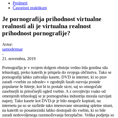
Predmeti
Časopisni praktikum
Je pornografija prihodnost virtualne
realnosti ali je virtualna realnost
prihodnost pornografije?
Avtor:
samodemsar
-
21. novembra, 2019
Pornografija je v svojem dolgem obstoju vedno bila gonilna sila
tehnologij, preko katerih je prispela do svojega občinstva. Tako se
pornografiji lahko zahvalijo kasete, DVD in internet, ki so prav
zaradi »vsebin za odrasle« v zgodnjih fazah razvoja postale
popularne še hitreje, kot bi to postale sicer, saj so omogočale
zasebnejši in priročnejši ogled vsebin. A z osvojitvijo vsake od
omenjenih tehnologij se je pornografska industrija morala razvijati
naprej. Tako kasete kot DVD-je je bilo mogoče kopirati, na
internetu pa so se razširile tako imenovane streaming spletne strani,
na katerih so posamezniki lahko dostopali do vsebin, ki so bile
zaradi nedovoljenega razmnoževanja brezplačne. Velika podjetja so