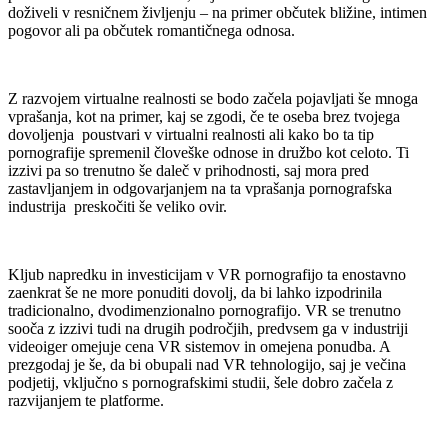
doživeli v resničnem življenju – na primer občutek bližine, intimen
pogovor ali pa občutek romantičnega odnosa.
Z razvojem virtualne realnosti se bodo začela pojavljati še mnoga
vprašanja, kot na primer, kaj se zgodi, če te oseba brez tvojega
dovoljenja poustvari v virtualni realnosti ali kako bo ta tip
pornografije spremenil človeške odnose in družbo kot celoto. Ti
izzivi pa so trenutno še daleč v prihodnosti, saj mora pred
zastavljanjem in odgovarjanjem na ta vprašanja pornografska
industrija preskočiti še veliko ovir.
Kljub napredku in investicijam v VR pornografijo ta enostavno
zaenkrat še ne more ponuditi dovolj, da bi lahko izpodrinila
tradicionalno, dvodimenzionalno pornografijo. VR se trenutno
sooča z izzivi tudi na drugih področjih, predvsem ga v industriji
videoiger omejuje cena VR sistemov in omejena ponudba. A
prezgodaj je še, da bi obupali nad VR tehnologijo, saj je večina
podjetij, vključno s pornografskimi studii, šele dobro začela z
razvijanjem te platforme.