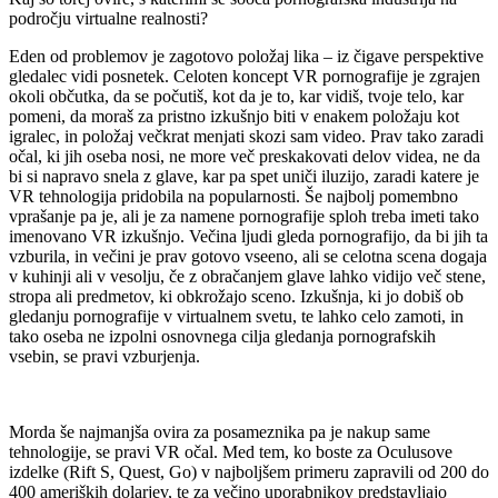
področju virtualne realnosti?
Eden od problemov je zagotovo položaj lika – iz čigave perspektive
gledalec vidi posnetek. Celoten koncept VR pornografije je zgrajen
okoli občutka, da se počutiš, kot da je to, kar vidiš, tvoje telo, kar
pomeni, da moraš za pristno izkušnjo biti v enakem položaju kot
igralec, in položaj večkrat menjati skozi sam video. Prav tako zaradi
očal, ki jih oseba nosi, ne more več preskakovati delov videa, ne da
bi si napravo snela z glave, kar pa spet uniči iluzijo, zaradi katere je
VR tehnologija pridobila na popularnosti. Še najbolj pomembno
vprašanje pa je, ali je za namene pornografije sploh treba imeti tako
imenovano VR izkušnjo. Večina ljudi gleda pornografijo, da bi jih ta
vzburila, in večini je prav gotovo vseeno, ali se celotna scena dogaja
v kuhinji ali v vesolju, če z obračanjem glave lahko vidijo več stene,
stropa ali predmetov, ki obkrožajo sceno. Izkušnja, ki jo dobiš ob
gledanju pornografije v virtualnem svetu, te lahko celo zamoti, in
tako oseba ne izpolni osnovnega cilja gledanja pornografskih
vsebin, se pravi vzburjenja.
Morda še najmanjša ovira za posameznika pa je nakup same
tehnologije, se pravi VR očal. Med tem, ko boste za Oculusove
izdelke (Rift S, Quest, Go) v najboljšem primeru zapravili od 200 do
400 ameriških dolarjev, te za večino uporabnikov predstavljajo