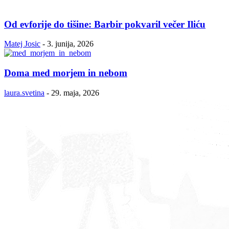
Od evforije do tišine: Barbir pokvaril večer Iliću
Matej Josic
-
3. junija, 2026
Doma med morjem in nebom
laura.svetina
-
29. maja, 2026