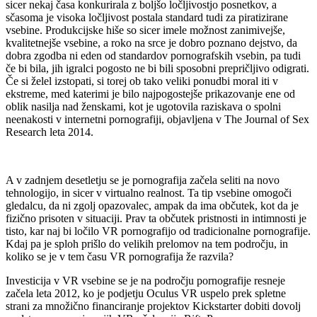
sicer nekaj časa konkurirala z boljšo ločljivostjo posnetkov, a
sčasoma je visoka ločljivost postala standard tudi za piratizirane
vsebine. Produkcijske hiše so sicer imele možnost zanimivejše,
kvalitetnejše vsebine, a roko na srce je dobro poznano dejstvo, da
dobra zgodba ni eden od standardov pornografskih vsebin, pa tudi
če bi bila, jih igralci pogosto ne bi bili sposobni prepričljivo odigrati.
Če si želel izstopati, si torej ob tako veliki ponudbi moral iti v
ekstreme, med katerimi je bilo najpogostejše prikazovanje ene od
oblik nasilja nad ženskami, kot je ugotovila raziskava o spolni
neenakosti v internetni pornografiji, objavljena v The Journal of Sex
Research leta 2014.
A v zadnjem desetletju se je pornografija začela seliti na novo
tehnologijo, in sicer v virtualno realnost. Ta tip vsebine omogoči
gledalcu, da ni zgolj opazovalec, ampak da ima občutek, kot da je
fizično prisoten v situaciji. Prav ta občutek pristnosti in intimnosti je
tisto, kar naj bi ločilo VR pornografijo od tradicionalne pornografije.
Kdaj pa je sploh prišlo do velikih prelomov na tem področju, in
koliko se je v tem času VR pornografija že razvila?
Investicija v VR vsebine se je na področju pornografije resneje
začela leta 2012, ko je podjetju Oculus VR uspelo prek spletne
strani za množično financiranje projektov Kickstarter dobiti dovolj