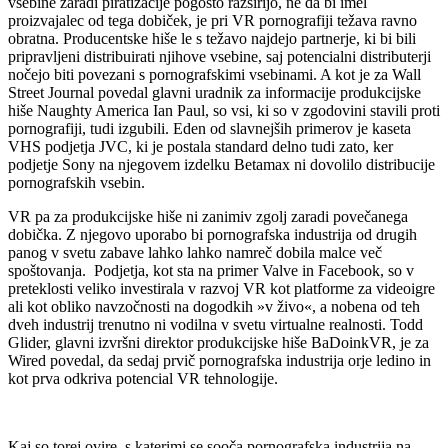
vsebine zaradi piratizacije pogosto razširijo, ne da bi imel
proizvajalec od tega dobiček, je pri VR pornografiji težava ravno
obratna. Producentske hiše le s težavo najdejo partnerje, ki bi bili
pripravljeni distribuirati njihove vsebine, saj potencialni distributerji
nočejo biti povezani s pornografskimi vsebinami. A kot je za Wall
Street Journal povedal glavni uradnik za informacije produkcijske
hiše Naughty America Ian Paul, so vsi, ki so v zgodovini stavili proti
pornografiji, tudi izgubili. Eden od slavnejših primerov je kaseta
VHS podjetja JVC, ki je postala standard delno tudi zato, ker
podjetje Sony na njegovem izdelku Betamax ni dovolilo distribucije
pornografskih vsebin.
VR pa za produkcijske hiše ni zanimiv zgolj zaradi povečanega
dobička. Z njegovo uporabo bi pornografska industrija od drugih
panog v svetu zabave lahko lahko namreč dobila malce več
spoštovanja. Podjetja, kot sta na primer Valve in Facebook, so v
preteklosti veliko investirala v razvoj VR kot platforme za videoigre
ali kot obliko navzočnosti na dogodkih »v živo«, a nobena od teh
dveh industrij trenutno ni vodilna v svetu virtualne realnosti. Todd
Glider, glavni izvršni direktor produkcijske hiše BaDoinkVR, je za
Wired povedal, da sedaj prvič pornografska industrija orje ledino in
kot prva odkriva potencial VR tehnologije.
Kaj so torej ovire, s katerimi se sooča pornografska industrija na