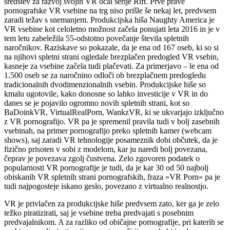
sredstev za razvoj svojih VR očal serije Rift. Prve prave
pornografske VR vsebine na trg niso prišle še nekaj let, predvsem
zaradi težav s snemanjem. Produkcijska hiša Naughty America je
VR vsebine kot celoletno možnost začela ponujati leta 2016 in je v
tem letu zabeležila 55-odstotno povečanje števila spletnih
naročnikov. Raziskave so pokazale, da je ena od 167 oseb, ki so si
na njihovi spletni strani ogledale brezplačen predogled VR vsebin,
kasneje za vsebine začela tudi plačevati. Za primerjavo – le ena od
1.500 oseb se za naročnino odloči ob brezplačnem predogledu
tradicionalnih dvodimenzionalnih vsebin. Produkcijske hiše so
kmalu ugotovile, kako donosne so lahko investicije v VR in do
danes se je pojavilo ogromno novih spletnih strani, kot so
BaDoinkVR, VirtualRealPorn, WankzVR, ki se ukvarjajo izključno
z VR pornografijo. VR pa je spremenil pravila tudi v bolj zasebnih
vsebinah, na primer pornografijo preko spletnih kamer (webcam
shows), saj zaradi VR tehnologije posameznik dobi občutek, da je
fizično prisoten v sobi z modelom, kar ju naredi bolj povezana,
čeprav je povezava zgolj čustvena. Zelo zgovoren podatek o
popularnosti VR pornografije je tudi, da je kar 30 od 50 najbolj
obiskanih VR spletnih strani pornografskih, fraza »VR Porn« pa je
tudi najpogosteje iskano geslo, povezano z virtualno realnostjo.
VR je privlačen za produkcijske hiše predvsem zato, ker ga je zelo
težko piratizirati, saj je vsebine treba predvajati s posebnim
predvajalnikom. A za razliko od običajne pornografije, pri katerih se