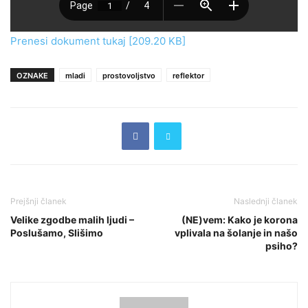
Prenesi dokument tukaj [209.20 KB]
OZNAKE
mladi
prostovoljstvo
reflektor
Prejšnji članek
Naslednji članek
Velike zgodbe malih ljudi –
(NE)vem: Kako je korona
Poslušamo, Slišimo
vplivala na šolanje in našo
psiho?