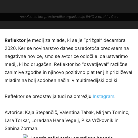
Ana Kustec kot prostovoljka organizacije IVHQ z otroki v Gani
Reflektor
je medij za mlade, ki se je “prižgal” decembra
2020.
Ker se novinarstvo danes osredotoča predvsem na
negativne novice, smo se avtorice odločile, da ustvarimo
medij, ki bo drugačen.
Reflektor bo “osvetljeval” različne
zanimive zgodbe in njihovo pozitivno plat ter jih približeval
mladim na bolj sodoben način: v multimedijski obliki.
Reflektor se predstavlja tudi na omrežju
Instagram
.
Avtorice:
Kaja Stepančič, Valentina Tabak, Mirjam Tominc,
Lara Torkar, Loredana Hana Vegelj, Pika Vrčkovnik in
Sabina Zorman.