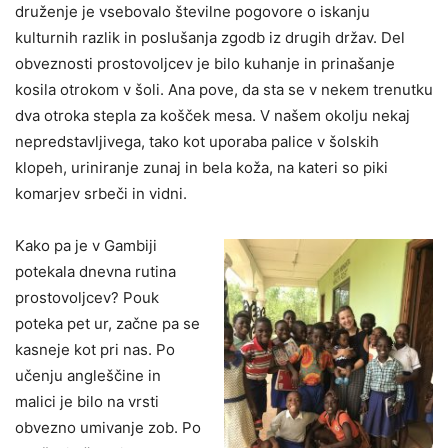
druženje je vsebovalo številne pogovore o iskanju
kulturnih razlik in poslušanja zgodb iz drugih držav. Del
obveznosti prostovoljcev je bilo kuhanje in prinašanje
kosila otrokom v šoli. Ana pove, da sta se v nekem trenutku
dva otroka stepla za košček mesa. V našem okolju nekaj
nepredstavljivega, tako kot uporaba palice v šolskih
klopeh, uriniranje zunaj in bela koža, na kateri so piki
komarjev srbeči in vidni.
Kako pa je v Gambiji
potekala dnevna rutina
prostovoljcev? Pouk
poteka pet ur, začne pa se
kasneje kot pri nas. Po
učenju angleščine in
malici je bilo na vrsti
obvezno umivanje zob. Po