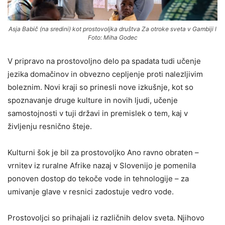
Asja Babič (na sredini) kot prostovoljka društva Za otroke sveta v Gambiji l
Foto: Miha Godec
V pripravo na prostovoljno delo pa spadata tudi učenje
jezika domačinov in obvezno cepljenje proti nalezljivim
boleznim. Novi kraji so prinesli nove izkušnje, kot so
spoznavanje druge kulture in novih ljudi, učenje
samostojnosti v tuji državi in premislek o tem, kaj v
življenju resnično šteje.
Kulturni šok je bil za prostovoljko Ano ravno obraten –
vrnitev iz ruralne Afrike nazaj v Slovenijo je pomenila
ponoven dostop do tekoče vode in tehnologije – za
umivanje glave v resnici zadostuje vedro vode.
Prostovoljci so prihajali iz različnih delov sveta. Njihovo