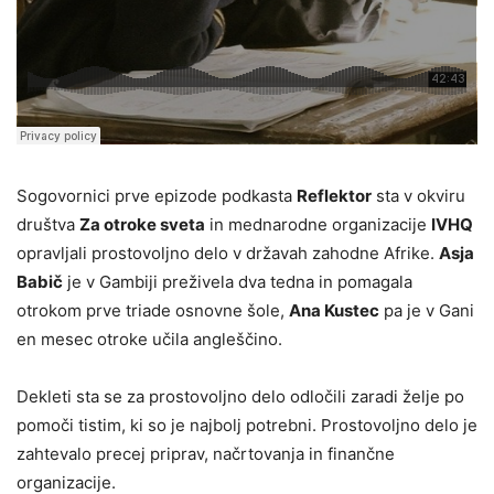
Sogovornici prve epizode podkasta
Reflektor
sta v okviru
društva
Za otroke sveta
in mednarodne organizacije
IVHQ
opravljali prostovoljno delo v državah zahodne Afrike.
Asja
Babič
je v Gambiji preživela dva tedna in pomagala
otrokom prve triade osnovne šole,
Ana Kustec
pa je v Gani
en mesec otroke učila angleščino.
Dekleti sta se za prostovoljno delo odločili zaradi želje po
pomoči tistim, ki so je najbolj potrebni. Prostovoljno delo je
zahtevalo precej priprav, načrtovanja in finančne
organizacije.