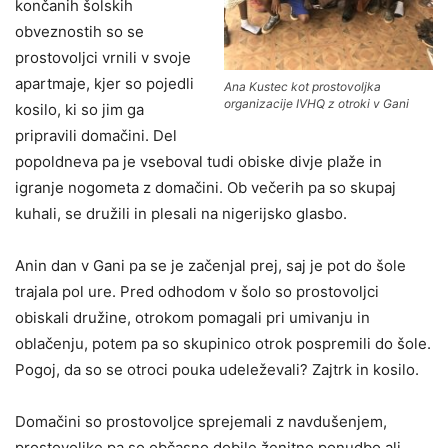
končanih šolskih
obveznostih so se
prostovoljci vrnili v svoje
apartmaje, kjer so pojedli
Ana Kustec kot prostovoljka
organizacije IVHQ z otroki v Gani
kosilo, ki so jim ga
pripravili domačini. Del
popoldneva pa je vseboval tudi obiske divje plaže in
igranje nogometa z domačini. Ob večerih pa so skupaj
kuhali, se družili in plesali na nigerijsko glasbo.
Anin dan v Gani pa se je začenjal prej, saj je pot do šole
trajala pol ure. Pred odhodom v šolo so prostovoljci
obiskali družine, otrokom pomagali pri umivanju in
oblačenju, potem pa so skupinico otrok pospremili do šole.
Pogoj, da so se otroci pouka udeleževali? Zajtrk in kosilo.
Domačini so prostovoljce sprejemali z navdušenjem,
prostovoljke pa so občasno dobile ženitno ponudbo ali