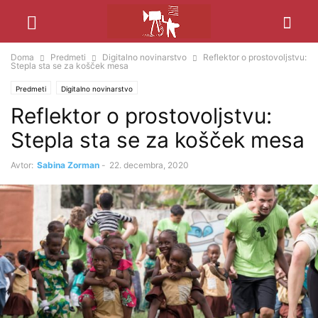
Doma
Predmeti
Digitalno novinarstvo
Reflektor o prostovoljstvu:
Stepla sta se za košček mesa
Predmeti
Digitalno novinarstvo
Reflektor o prostovoljstvu:
Stepla sta se za košček mesa
Avtor:
Sabina Zorman
-
22. decembra, 2020