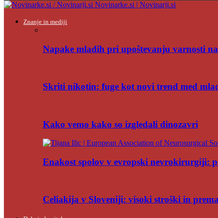
Novinarke.si | Novinarji.si
Znanje in mediji
Napake mladih pri upoštevanju varnosti na
Skriti nikotin: fuge kot novi trend med mla
Kako vemo kako so izgledali dinozavri
Enakost spolov v evropski nevrokirurgiji: po
Celiakija v Sloveniji: visoki stroški in pre