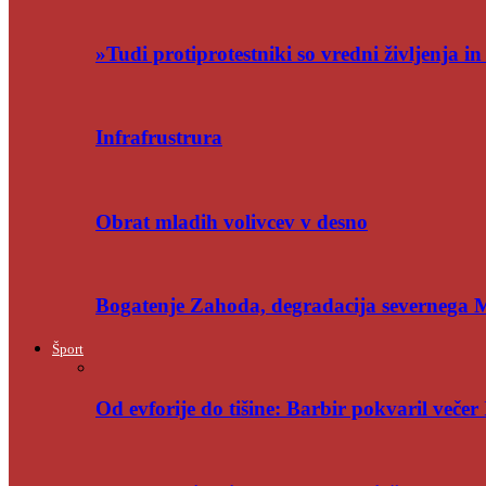
»Tudi protiprotestniki so vredni življenja i
Infrafrustrura
Obrat mladih volivcev v desno
Bogatenje Zahoda, degradacija severnega
Šport
Od evforije do tišine: Barbir pokvaril večer 