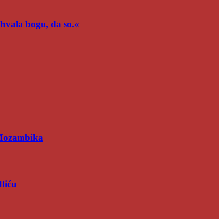
n hvala bogu, da so.«
 Mozambika
Iliću