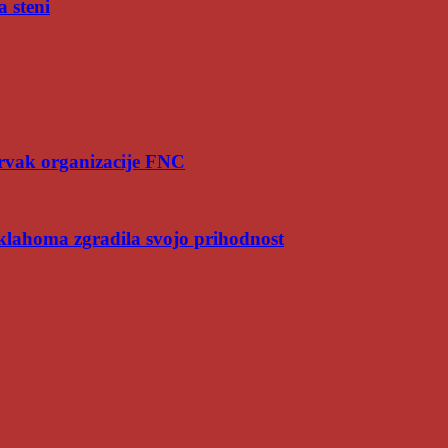
a steni
rvak organizacije FNC
Oklahoma zgradila svojo prihodnost