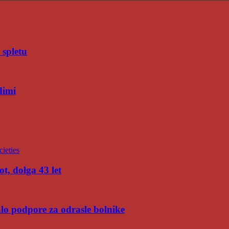
 spletu
dimi
t, dolga 43 let
malo podpore za odrasle bolnike