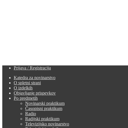
Prijava / Registracija
Katedra za novinarstvo
O spletni strani
O izdelkih
Objavljanje prispevkov
Po predmetih
Novinarski praktikum
Časopisni praktikum
Radio
Radijski praktikum
Televizijsko novinarstvo