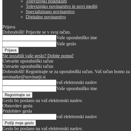
Televizijski praktikum
Televizijsko novinarstvo in novi mediji
Specializirano novinarstvo
Digitalno novinarstvo
Prijava
Dobrodošli! Prijavite se v svoj račun.
Vaše uporabniško ime
Vaše geslo
Ste pozabili vaše geslo? Dobite pomoč
Ustvarite uporabniški račun
Ustvarite uporabniški račun
Dobrodošli! Registrirajte se za uporabniški račun. Vaš račun bomo za 
novinarke@novinarji.si
vaš elektronski naslov
Vaše uporabniško ime
Geslo bo poslano na vaš elektronski naslov.
Obnovitev gesla
Pridobitev gesla
vaš elektronski naslov
Geslo bo poslano na vaš elektronski naslov.