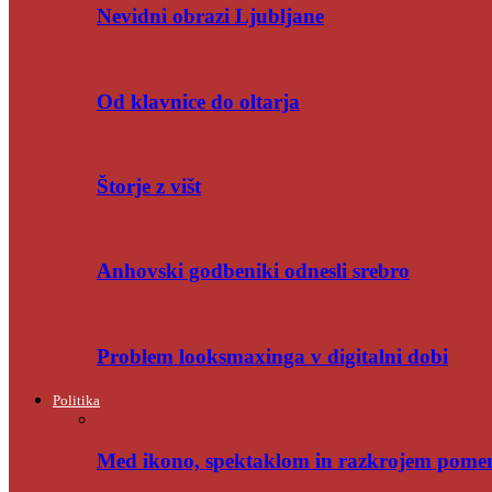
Nevidni obrazi Ljubljane
Od klavnice do oltarja
Štorje z višt
Anhovski godbeniki odnesli srebro
Problem looksmaxinga v digitalni dobi
Politika
Med ikono, spektaklom in razkrojem pome