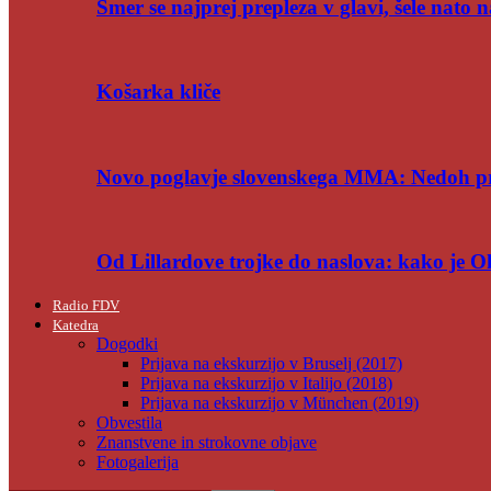
Smer se najprej prepleza v glavi, šele nato n
Košarka kliče
Novo poglavje slovenskega MMA: Nedoh p
Od Lillardove trojke do naslova: kako je 
Radio FDV
Katedra
Dogodki
Prijava na ekskurzijo v Bruselj (2017)
Prijava na ekskurzijo v Italijo (2018)
Prijava na ekskurzijo v München (2019)
Obvestila
Znanstvene in strokovne objave
Fotogalerija