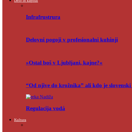
Delo in kapital
Infrafrustrura
Delovni pogoji v profesionalni kuhinji
»Ostal boš v Ljubljani, kajne?«
“Od njive do krožnika” ali kdo je slovensk
Regulacija vodá
Kultura