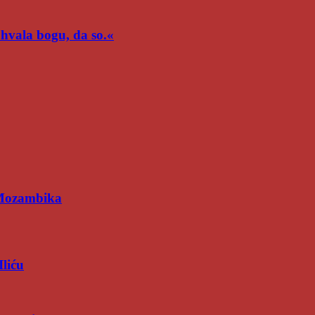
n hvala bogu, da so.«
 Mozambika
Iliću