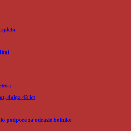
 spletu
dimi
t, dolga 43 let
malo podpore za odrasle bolnike