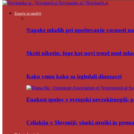
Novinarke.si | Novinarji.si
Znanje in mediji
Napake mladih pri upoštevanju varnosti na
Skriti nikotin: fuge kot novi trend med mla
Kako vemo kako so izgledali dinozavri
Enakost spolov v evropski nevrokirurgiji: po
Celiakija v Sloveniji: visoki stroški in pre