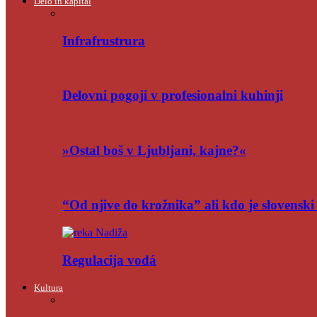
Delo in kapital
Infrafrustrura
Delovni pogoji v profesionalni kuhinji
»Ostal boš v Ljubljani, kajne?«
“Od njive do krožnika” ali kdo je slovensk
Regulacija vodá
Kultura