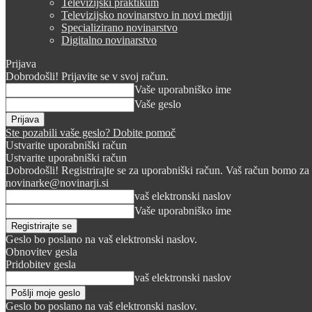
Televizijski praktikum
Televizijsko novinarstvo in novi mediji
Specializirano novinarstvo
Digitalno novinarstvo
Prijava
Dobrodošli! Prijavite se v svoj račun.
Vaše uporabniško ime
Vaše geslo
Ste pozabili vaše geslo? Dobite pomoč
Ustvarite uporabniški račun
Ustvarite uporabniški račun
Dobrodošli! Registrirajte se za uporabniški račun. Vaš račun bomo za 
novinarke@novinarji.si
vaš elektronski naslov
Vaše uporabniško ime
Geslo bo poslano na vaš elektronski naslov.
Obnovitev gesla
Pridobitev gesla
vaš elektronski naslov
Geslo bo poslano na vaš elektronski naslov.