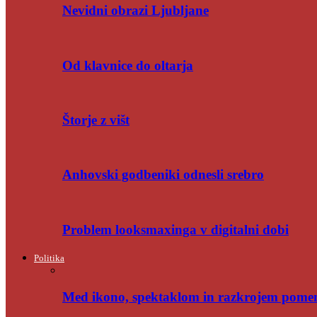
Nevidni obrazi Ljubljane
Od klavnice do oltarja
Štorje z višt
Anhovski godbeniki odnesli srebro
Problem looksmaxinga v digitalni dobi
Politika
Med ikono, spektaklom in razkrojem pome