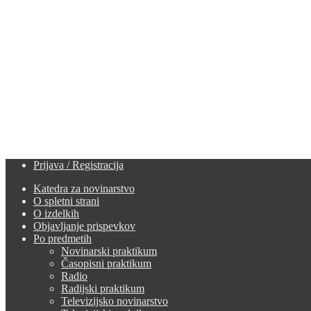
Prijava / Registracija
Katedra za novinarstvo
O spletni strani
O izdelkih
Objavljanje prispevkov
Po predmetih
Novinarski praktikum
Časopisni praktikum
Radio
Radijski praktikum
Televizijsko novinarstvo