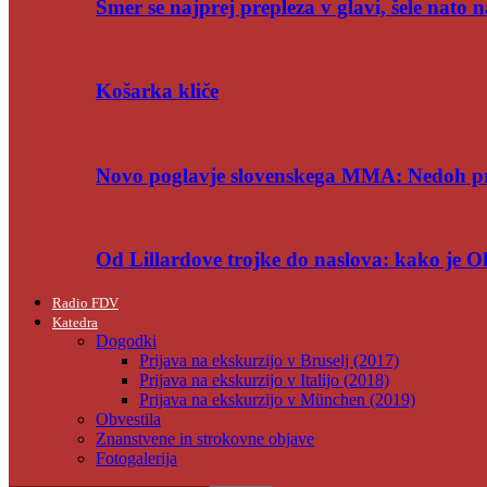
Smer se najprej prepleza v glavi, šele nato n
Košarka kliče
Novo poglavje slovenskega MMA: Nedoh p
Od Lillardove trojke do naslova: kako je 
Radio FDV
Katedra
Dogodki
Prijava na ekskurzijo v Bruselj (2017)
Prijava na ekskurzijo v Italijo (2018)
Prijava na ekskurzijo v München (2019)
Obvestila
Znanstvene in strokovne objave
Fotogalerija