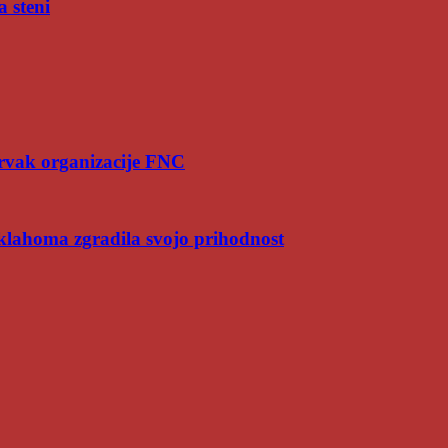
a steni
rvak organizacije FNC
Oklahoma zgradila svojo prihodnost