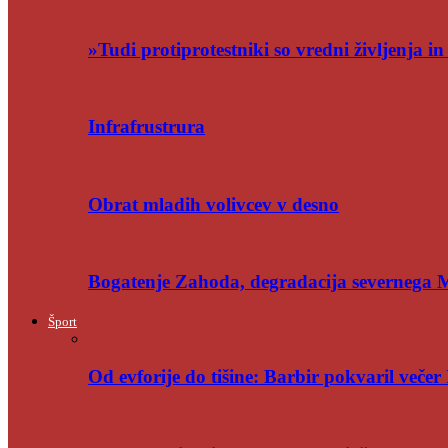
»Tudi protiprotestniki so vredni življenja i
Infrafrustrura
Obrat mladih volivcev v desno
Bogatenje Zahoda, degradacija severnega
Šport
Od evforije do tišine: Barbir pokvaril večer 