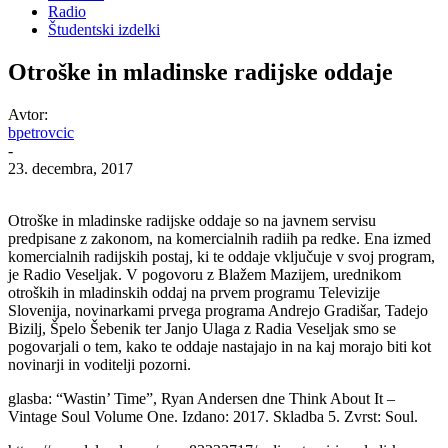
Radio
Študentski izdelki
Otroške in mladinske radijske oddaje
Avtor:
bpetrovcic
-
23. decembra, 2017
Otroške in mladinske radijske oddaje so na javnem servisu
predpisane z zakonom, na komercialnih radiih pa redke. Ena izmed
komercialnih radijskih postaj, ki te oddaje vključuje v svoj program,
je Radio Veseljak. V pogovoru z Blažem Mazijem, urednikom
otroških in mladinskih oddaj na prvem programu Televizije
Slovenija, novinarkami prvega programa Andrejo Gradišar, Tadejo
Bizilj, Špelo Šebenik ter Janjo Ulaga z Radia Veseljak smo se
pogovarjali o tem, kako te oddaje nastajajo in na kaj morajo biti kot
novinarji in voditelji pozorni.
glasba: “Wastin’ Time”, Ryan Andersen dne Think About It –
Vintage Soul Volume One. Izdano: 2017. Skladba 5. Zvrst: Soul.