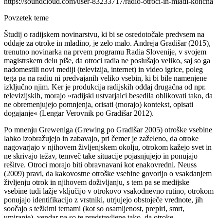
https://soundcloud.com/user-83233717/radio-otroci-in-mladi-koncna
Povzetek teme
Študij o radijskem novinarstvu, ki bi se osredotočale predvsem na
oddaje za otroke in mladino, je zelo malo. Andreja Gradišar (2015),
trenutno novinarka na prvem programu Radia Slovenije, v svojem
magistrskem delu piše, da otroci radia ne poslušajo veliko, saj so ga
nadomestili novi mediji (televizija, internet) in video igrice, poleg
tega pa na radiu ni predvajanih veliko vsebin, ki bi bile namenjene
izključno njim. Ker je produkcija radijskih oddaj drugačna od npr.
televizijskih, morajo »radijski ustvarjalci besedila oblikovati tako, da
ne obremenjujejo pomnjenja, orisati (morajo) kontekst, opisati
dogajanje« (Lengar Verovnik po Gradišar 2012).
Po mnenju Greweniga (Grewing po Gradišar 2005) otroške vsebine
lahko izobražujejo in zabavajo, pri čemer je zaželeno, da otroke
nagovarjajo v njihovem življenjskem okolju, otrokom kažejo svet in
ne skrivajo težav, temveč take situacije pojasnjujejo in ponujajo
rešitve. Otroci morajo biti obravnavani kot enakovredni. Neuss
(2009) pravi, da kakovostne otroške vsebine govorijo o vsakdanjem
življenju otrok in njihovem doživljanju, s tem pa se medijske
vsebine tudi lažje vključijo v otrokovo vsakodnevno rutino, otrokom
ponujajo identifikacijo z vrstniki, utrjujejo obstoječe vrednote, jih
soočajo s težkimi temami (kot so osamljenost, prepiri, smrt,
umiranje), vendar pa so te predstavljene tako, da otroke