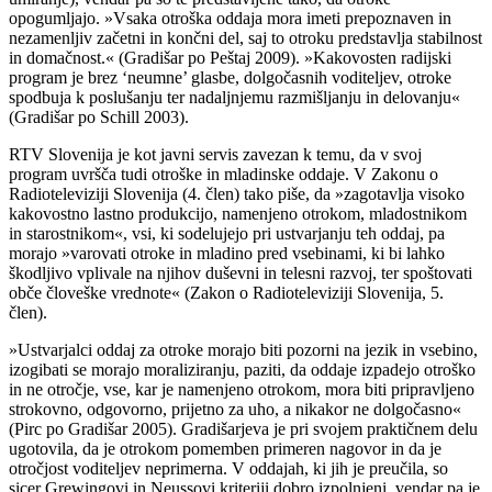
opogumljajo. »Vsaka otroška oddaja mora imeti prepoznaven in
nezamenljiv začetni in končni del, saj to otroku predstavlja stabilnost
in domačnost.« (Gradišar po Peštaj 2009). »Kakovosten radijski
program je brez ‘neumne’ glasbe, dolgočasnih voditeljev, otroke
spodbuja k poslušanju ter nadaljnjemu razmišljanju in delovanju«
(Gradišar po Schill 2003).
RTV Slovenija je kot javni servis zavezan k temu, da v svoj
program uvršča tudi otroške in mladinske oddaje. V Zakonu o
Radioteleviziji Slovenija (4. člen) tako piše, da »zagotavlja visoko
kakovostno lastno produkcijo, namenjeno otrokom, mladostnikom
in starostnikom«, vsi, ki sodelujejo pri ustvarjanju teh oddaj, pa
morajo »varovati otroke in mladino pred vsebinami, ki bi lahko
škodljivo vplivale na njihov duševni in telesni razvoj, ter spoštovati
obče človeške vrednote« (Zakon o Radioteleviziji Slovenija, 5.
člen).
»Ustvarjalci oddaj za otroke morajo biti pozorni na jezik in vsebino,
izogibati se morajo moraliziranju, paziti, da oddaje izpadejo otroško
in ne otročje, vse, kar je namenjeno otrokom, mora biti pripravljeno
strokovno, odgovorno, prijetno za uho, a nikakor ne dolgočasno«
(Pirc po Gradišar 2005). Gradišarjeva je pri svojem praktičnem delu
ugotovila, da je otrokom pomemben primeren nagovor in da je
otročjost voditeljev neprimerna. V oddajah, ki jih je preučila, so
sicer Grewingovi in Neussovi kriteriji dobro izpolnjeni, vendar pa je