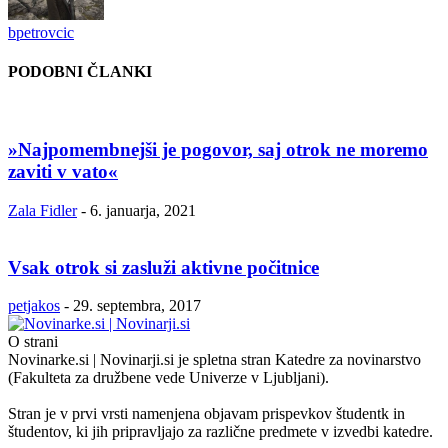
bpetrovcic
PODOBNI ČLANKI
»Najpomembnejši je pogovor, saj otrok ne moremo
zaviti v vato«
Zala Fidler
-
6. januarja, 2021
Vsak otrok si zasluži aktivne počitnice
petjakos
-
29. septembra, 2017
O strani
Novinarke.si | Novinarji.si je spletna stran Katedre za novinarstvo
(Fakulteta za družbene vede Univerze v Ljubljani).
Stran je v prvi vrsti namenjena objavam prispevkov študentk in
študentov, ki jih pripravljajo za različne predmete v izvedbi katedre.