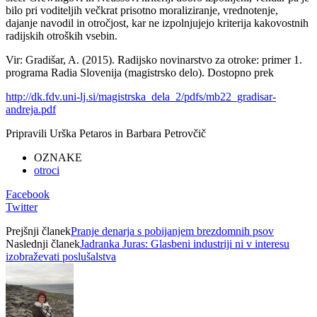
bilo pri voditeljih večkrat prisotno moraliziranje, vrednotenje,
dajanje navodil in otročjost, kar ne izpolnjujejo kriterija kakovostnih
radijskih otroških vsebin.
Vir: Gradišar, A. (2015). Radijsko novinarstvo za otroke: primer 1.
programa Radia Slovenija (magistrsko delo). Dostopno prek
http://dk.fdv.uni-lj.si/magistrska_dela_2/pdfs/mb22_gradisar-
andreja.pdf
Pripravili Urška Petaros in Barbara Petrovčič
OZNAKE
otroci
Facebook
Twitter
Prejšnji članek
Pranje denarja s pobijanjem brezdomnih psov
Naslednji članek
Jadranka Juras: Glasbeni industriji ni v interesu
izobraževati poslušalstva