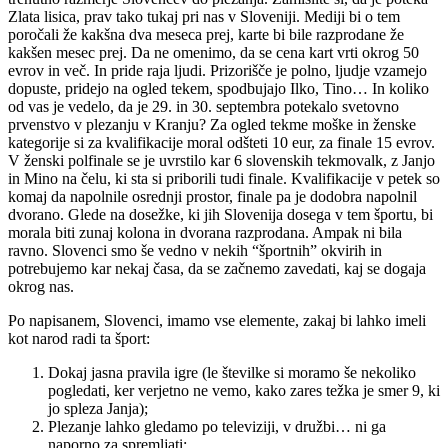
Zlata lisica, prav tako tukaj pri nas v Sloveniji. Mediji bi o tem
poročali že kakšna dva meseca prej, karte bi bile razprodane že
kakšen mesec prej. Da ne omenimo, da se cena kart vrti okrog 50
evrov in več. In pride raja ljudi. Prizorišče je polno, ljudje vzamejo
dopuste, pridejo na ogled tekem, spodbujajo Ilko, Tino… In koliko
od vas je vedelo, da je 29. in 30. septembra potekalo svetovno
prvenstvo v plezanju v Kranju? Za ogled tekme moške in ženske
kategorije si za kvalifikacije moral odšteti 10 eur, za finale 15 evrov.
V ženski polfinale se je uvrstilo kar 6 slovenskih tekmovalk, z Janjo
in Mino na čelu, ki sta si priborili tudi finale. Kvalifikacije v petek so
komaj da napolnile osrednji prostor, finale pa je dodobra napolnil
dvorano. Glede na dosežke, ki jih Slovenija dosega v tem športu, bi
morala biti zunaj kolona in dvorana razprodana. Ampak ni bila
ravno. Slovenci smo še vedno v nekih “športnih” okvirih in
potrebujemo kar nekaj časa, da se začnemo zavedati, kaj se dogaja
okrog nas.
Po napisanem, Slovenci, imamo vse elemente, zakaj bi lahko imeli
kot narod radi ta šport:
Dokaj jasna pravila igre (le številke si moramo še nekoliko
pogledati, ker verjetno ne vemo, kako zares težka je smer 9, ki
jo spleza Janja);
Plezanje lahko gledamo po televiziji, v družbi… ni ga
naporno za spremljati;