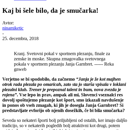
Kaj bi šele bilo, da je smučarka!
Avtor:
ninamiketic
-
25. decembra, 2018
Kranj. Svetovni pokal v sportnem plezanju, finale za
zenske in moske. Skupna zmagovalka svetovnega
pokala v sportnem plezanju Janja Garnbret. ------ Reka
gnweb
Verjetno se bi spodobilo, da za
č
nemo
“Janja je
ž
e kot majhen
otrok rada plezala po omaricah, zato sta jo star
š
a vpisala v loklani
plezalni klub. Trener je prepoznal talent in bum, nova zvezda je
rojena”
. Vse lepo in prav, ampak ali mi, Slovenci vseznalci res
dovolj spo
š
tujemo plezanje kot
š
port, smo izkazali navdu
š
enje
in ponos ob vseh zmagah, ki jih je dosegla Janja Garnbret? Si
predstavljate evforijo ob njenih dose
ž
kih,
č
e bi bila smu
č
arka?
Seveda so nekateri športi bolj priljubljeni od ostalih, ker imajo daljšo
tradicijo, so v nekaterih pogledih bolj atraktivni kot drugi, potem