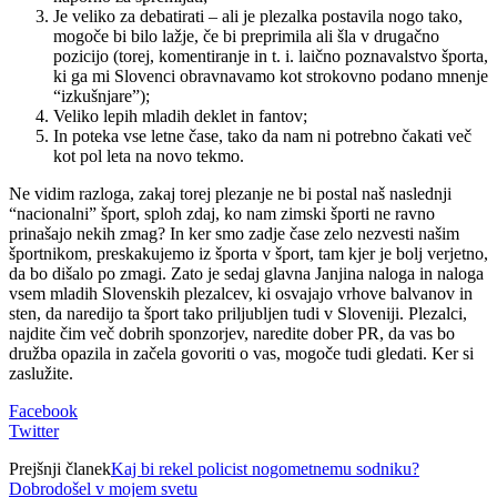
Je veliko za debatirati – ali je plezalka postavila nogo tako,
mogoče bi bilo lažje, če bi preprimila ali šla v drugačno
pozicijo (torej, komentiranje in t. i. laično poznavalstvo športa,
ki ga mi Slovenci obravnavamo kot strokovno podano mnenje
“izkušnjare”);
Veliko lepih mladih deklet in fantov;
In poteka vse letne čase, tako da nam ni potrebno čakati več
kot pol leta na novo tekmo.
Ne vidim razloga, zakaj torej plezanje ne bi postal naš naslednji
“nacionalni” šport, sploh zdaj, ko nam zimski športi ne ravno
prinašajo nekih zmag? In ker smo zadje čase zelo nezvesti našim
športnikom, preskakujemo iz športa v šport, tam kjer je bolj verjetno,
da bo dišalo po zmagi. Zato je sedaj glavna Janjina naloga in naloga
vsem mladih Slovenskih plezalcev, ki osvajajo vrhove balvanov in
sten, da naredijo ta šport tako priljubljen tudi v Sloveniji. Plezalci,
najdite čim več dobrih sponzorjev, naredite dober PR, da vas bo
družba opazila in začela govoriti o vas, mogoče tudi gledati. Ker si
zaslužite.
Facebook
Twitter
Prejšnji članek
Kaj bi rekel policist nogometnemu sodniku?
Dobrodošel v mojem svetu