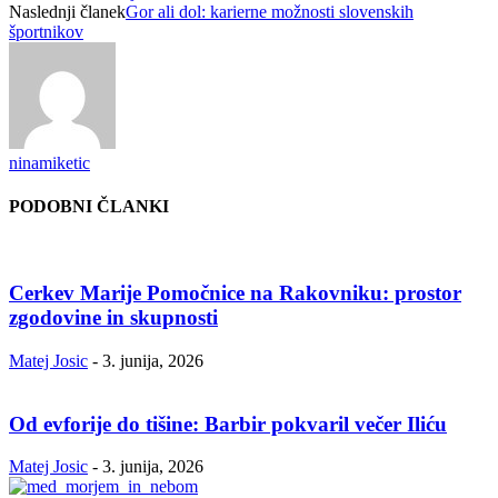
Naslednji članek
Gor ali dol: karierne možnosti slovenskih
športnikov
ninamiketic
PODOBNI ČLANKI
Cerkev Marije Pomočnice na Rakovniku: prostor
zgodovine in skupnosti
Matej Josic
-
3. junija, 2026
Od evforije do tišine: Barbir pokvaril večer Iliću
Matej Josic
-
3. junija, 2026