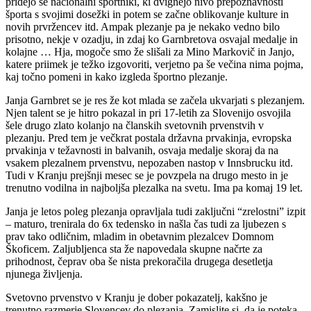
pridejo še nacionalni športniki, ki dvignejo nivo prepoznavnosti
športa s svojimi dosežki in potem se začne oblikovanje kulture in
novih prvržencev itd. Ampak plezanje pa je nekako vedno bilo
prisotno, nekje v ozadju, in zdaj ko Garnbretova osvajal medalje in
kolajne … Hja, mogoče smo že slišali za Mino Markovič in Janjo,
katere priimek je težko izgovoriti, verjetno pa še večina nima pojma,
kaj točno pomeni in kako izgleda športno plezanje.
Janja Garnbret se je res že kot mlada se začela ukvarjati s plezanjem.
Njen talent se je hitro pokazal in pri 17-letih za Slovenijo osvojila
šele drugo zlato kolanjo na članskih svetovnih prvenstvih v
plezanju. Pred tem je večkrat postala državna prvakinja, evropska
prvakinja v težavnosti in balvanih, osvaja medalje skoraj da na
vsakem plezalnem prvenstvu, nepozaben nastop v Innsbrucku itd.
Tudi v Kranju prejšnji mesec se je povzpela na drugo mesto in je
trenutno vodilna in najboljša plezalka na svetu. Ima pa komaj 19 let.
Janja je letos poleg plezanja opravljala tudi zaključni “zrelostni” izpit
– maturo, trenirala do 6x tedensko in našla čas tudi za ljubezen s
prav tako odličnim, mladim in obetavnim plezalcev Domnom
Škoficem. Zaljubljenca sta že napovedala skupne načrte za
prihodnost, čeprav oba še nista prekoračila drugega desetletja
njunega življenja.
Svetovno prvenstvo v Kranju je dober pokazatelj, kakšno je
trenutno razmerje Slovencev do plezanja. Zamislite si, da je poteka