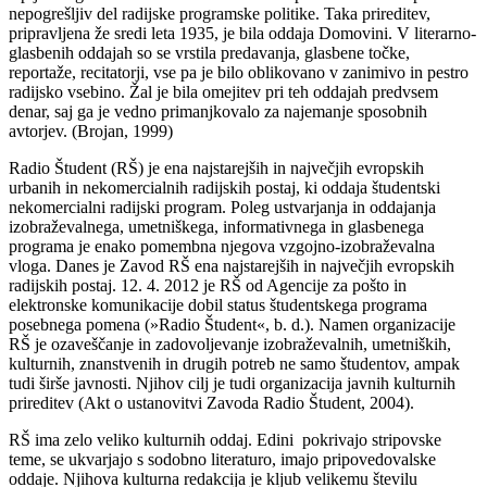
nepogrešljiv del radijske programske politike. Taka prireditev,
pripravljena že sredi leta 1935, je bila oddaja Domovini. V literarno-
glasbenih oddajah so se vrstila predavanja, glasbene točke,
reportaže, recitatorji, vse pa je bilo oblikovano v zanimivo in pestro
radijsko vsebino. Žal je bila omejitev pri teh oddajah predvsem
denar, saj ga je vedno primanjkovalo za najemanje sposobnih
avtorjev. (Brojan, 1999)
Radio Študent (RŠ) je ena najstarejših in največjih evropskih
urbanih in nekomercialnih radijskih postaj, ki oddaja študentski
nekomercialni radijski program. Poleg ustvarjanja in oddajanja
izobraževalnega, umetniškega, informativnega in glasbenega
programa je enako pomembna njegova vzgojno-izobraževalna
vloga. Danes je Zavod RŠ ena najstarejših in največjih evropskih
radijskih postaj. 12. 4. 2012 je RŠ od Agencije za pošto in
elektronske komunikacije dobil status študentskega programa
posebnega pomena (»Radio Študent«, b. d.). Namen organizacije
RŠ je ozaveščanje in zadovoljevanje izobraževalnih, umetniških,
kulturnih, znanstvenih in drugih potreb ne samo študentov, ampak
tudi širše javnosti. Njihov cilj je tudi organizacija javnih kulturnih
prireditev (Akt o ustanovitvi Zavoda Radio Študent, 2004).
RŠ ima zelo veliko kulturnih oddaj. Edini pokrivajo stripovske
teme, se ukvarjajo s sodobno literaturo, imajo pripovedovalske
oddaje. Njihova kulturna redakcija je kljub velikemu številu