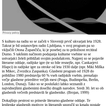
S kulturo na radiu so se začeli v Sloveniji prvič ukvarjati leta 1928.
Takrat je bil ustanovljen radio Ljubljana, v svoj program pa so
vključili Otona Župančiča, ki je posebej za to priložnost recitiral
Dumo. S takšnim načinom podajanja kulturne vsebine so se
ustvarjalci želeli približati svojim poslušalcem. Najprej so se pojavile
literarne oddaje, radijske igre (te so bile resnejše, npr. Cankarjevi
Hlapci) in radijske igre za otroke od leta 1930 dalje (npr. Miki Miška
in Mikec, Zvezdica Zaspanka). Glasbeni program od 1928 do
približno 1980 predstavlja 60 % vseh radijskih vsebin, prenašajo
večje glasbene prireditve večjih mest (Praga, Budimpešta, Berlin,
London, Dunaj). Tako so se poslušalci lahko seznanili z
najvidnejšimi glasbenimi dosežki drugih narodov. Sredi 30. let so ob
glasbenih večerih predstavili še glasbenike. (Brojan, 1999)
Dokajšnjo pestrost so prinesle literarno-glasbene oddaje. Te
lepljenke glasbenih motivov in literarnih sporočil so kmalu postale