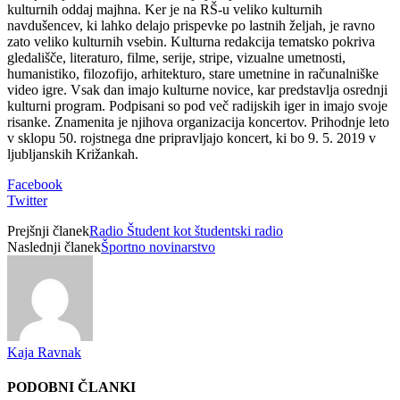
kulturnih oddaj majhna. Ker je na RŠ-u veliko kulturnih
navdušencev, ki lahko delajo prispevke po lastnih željah, je ravno
zato veliko kulturnih vsebin. Kulturna redakcija tematsko pokriva
gledališče, literaturo, filme, serije, stripe, vizualne umetnosti,
humanistiko, filozofijo, arhitekturo, stare umetnine in računalniške
video igre. Vsak dan imajo kulturne novice, kar predstavlja osrednji
kulturni program. Podpisani so pod več radijskih iger in imajo svoje
risanke. Znamenita je njihova organizacija koncertov. Prihodnje leto
v sklopu 50. rojstnega dne pripravljajo koncert, ki bo 9. 5. 2019 v
ljubljanskih Križankah.
Facebook
Twitter
Prejšnji članek
Radio Študent kot študentski radio
Naslednji članek
Športno novinarstvo
Kaja Ravnak
PODOBNI ČLANKI