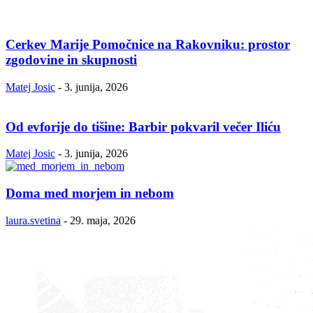
Cerkev Marije Pomočnice na Rakovniku: prostor
zgodovine in skupnosti
Matej Josic
-
3. junija, 2026
Od evforije do tišine: Barbir pokvaril večer Iliću
Matej Josic
-
3. junija, 2026
Doma med morjem in nebom
laura.svetina
-
29. maja, 2026