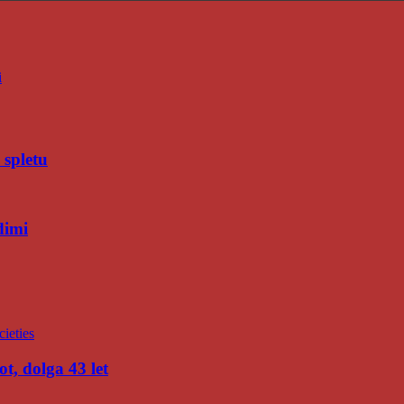
i
 spletu
dimi
t, dolga 43 let