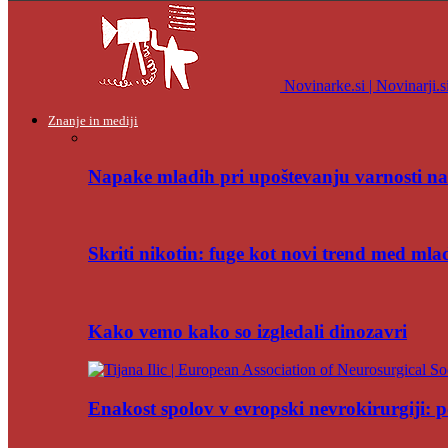
Novinarke.si | Novinarji.s
Znanje in mediji
Napake mladih pri upoštevanju varnosti na
Skriti nikotin: fuge kot novi trend med mla
Kako vemo kako so izgledali dinozavri
Enakost spolov v evropski nevrokirurgiji: po