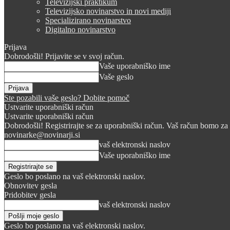
Televizijski praktikum
Televizijsko novinarstvo in novi mediji
Specializirano novinarstvo
Digitalno novinarstvo
Prijava
Dobrodošli! Prijavite se v svoj račun.
Vaše uporabniško ime
Vaše geslo
Ste pozabili vaše geslo? Dobite pomoč
Ustvarite uporabniški račun
Ustvarite uporabniški račun
Dobrodošli! Registrirajte se za uporabniški račun. Vaš račun bomo za 
novinarke@novinarji.si
vaš elektronski naslov
Vaše uporabniško ime
Geslo bo poslano na vaš elektronski naslov.
Obnovitev gesla
Pridobitev gesla
vaš elektronski naslov
Geslo bo poslano na vaš elektronski naslov.