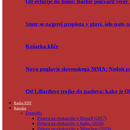
Od evforije do tišine: Barbir pokvaril večer 
Smer se najprej prepleza v glavi, šele nato n
Košarka kliče
Novo poglavje slovenskega MMA: Nedoh p
Od Lillardove trojke do naslova: kako je 
Radio FDV
Katedra
Dogodki
Prijava na ekskurzijo v Bruselj (2017)
Prijava na ekskurzijo v Italijo (2018)
Prijava na ekskurzijo v München (2019)