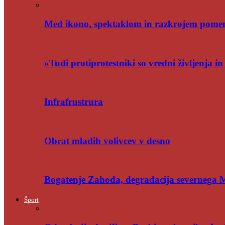
Med ikono, spektaklom in razkrojem pome
»Tudi protiprotestniki so vredni življenja i
Infrafrustrura
Obrat mladih volivcev v desno
Bogatenje Zahoda, degradacija severnega
Šport