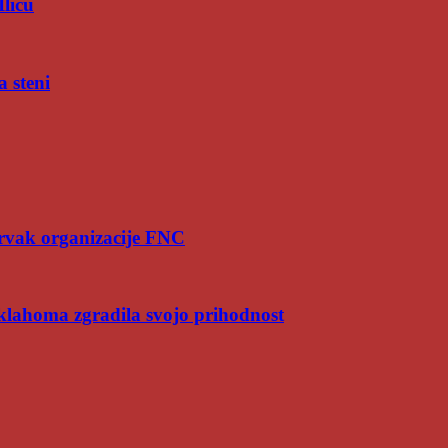
Iliću
a steni
rvak organizacije FNC
Oklahoma zgradila svojo prihodnost