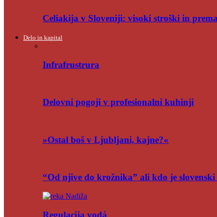
Celiakija v Sloveniji: visoki stroški in pre
Delo in kapital
Infrafrustrura
Delovni pogoji v profesionalni kuhinji
»Ostal boš v Ljubljani, kajne?«
“Od njive do krožnika” ali kdo je slovensk
Regulacija vodá