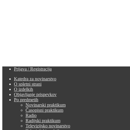
Prijava / Registracija
Katedra za novinarstvo
O spletni strani
O izdelkih
Objavljanje prispevkov
Po predmetih
Novinarski praktikum
Časopisni praktikum
Radio
Radijski praktikum
Televizijsko novinarstvo