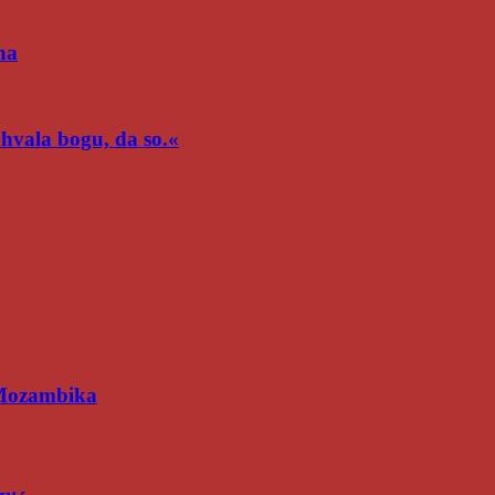
na
n hvala bogu, da so.«
 Mozambika