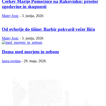
Cerkev Marije Pomočnice na Rakovniku: prostor
zgodovine in skupnosti
Matej Josic
-
3. junija, 2026
Od evforije do tišine: Barbir pokvaril večer Iliću
Matej Josic
-
3. junija, 2026
Doma med morjem in nebom
laura.svetina
-
29. maja, 2026