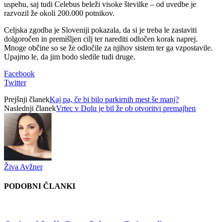
uspehu, saj tudi Celebus beleži visoke številke – od uvedbe je
razvozil že okoli 200.000 potnikov.
Celjska zgodba je Sloveniji pokazala, da si je treba le zastaviti
dolgoročen in premišljen cilj ter narediti odločen korak naprej.
Mnoge občine so se že odločile za njihov sistem ter ga vzpostavile.
Upajmo le, da jim bodo sledile tudi druge.
Facebook
Twitter
Prejšnji članek
Kaj pa, če bi bilo parkirnih mest še manj?
Naslednji članek
Vrtec v Dolu je bil že ob otvoritvi premajhen
Živa Avžner
PODOBNI ČLANKI