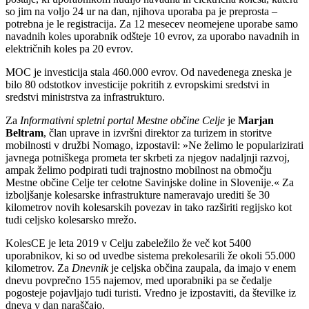
so jim na voljo 24 ur na dan, njihova uporaba pa je preprosta –
potrebna je le registracija. Za 12 mesecev neomejene uporabe samo
navadnih koles uporabnik odšteje 10 evrov, za uporabo navadnih in
električnih koles pa 20 evrov.
MOC je investicija stala 460.000 evrov. Od navedenega zneska je
bilo 80 odstotkov investicije pokritih z evropskimi sredstvi in
sredstvi ministrstva za infrastrukturo.
Za
Informativni spletni portal Mestne občine Celje
je
Marjan
Beltram
, član uprave in izvršni direktor za turizem in storitve
mobilnosti v družbi Nomago, izpostavil: »Ne želimo le popularizirati
javnega potniškega prometa ter skrbeti za njegov nadaljnji razvoj,
ampak želimo podpirati tudi trajnostno mobilnost na območju
Mestne občine Celje ter celotne Savinjske doline in Slovenije.« Za
izboljšanje kolesarske infrastrukture nameravajo urediti še 30
kilometrov novih kolesarskih povezav in tako razširiti regijsko kot
tudi celjsko kolesarsko mrežo.
KolesCE je leta 2019 v Celju zabeležilo že več kot 5400
uporabnikov, ki so od uvedbe sistema prekolesarili že okoli 55.000
kilometrov. Za
Dnevnik
je celjska občina zaupala, da imajo v enem
dnevu povprečno 155 najemov, med uporabniki pa se čedalje
pogosteje pojavljajo tudi turisti. Vredno je izpostaviti, da številke iz
dneva v dan naraščajo.