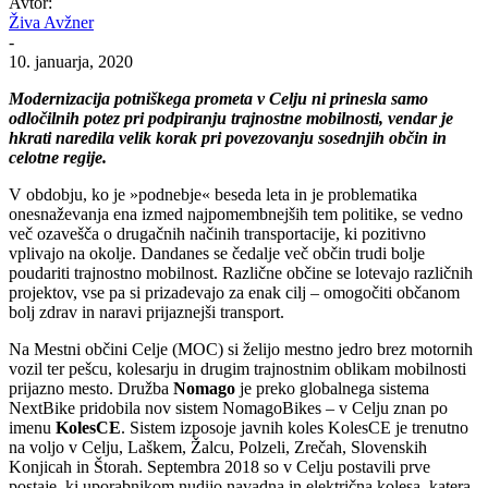
Avtor:
Živa Avžner
-
10. januarja, 2020
Modernizacija potniškega prometa v Celju ni prinesla samo
odločilnih potez pri podpiranju trajnostne mobilnosti, vendar je
hkrati naredila velik korak pri povezovanju sosednjih občin in
celotne regije.
V obdobju, ko je »podnebje« beseda leta in je problematika
onesnaževanja ena izmed najpomembnejših tem politike, se vedno
več ozavešča o drugačnih načinih transportacije, ki pozitivno
vplivajo na okolje. Dandanes se čedalje več občin trudi bolje
poudariti trajnostno mobilnost. Različne občine se lotevajo različnih
projektov, vse pa si prizadevajo za enak cilj – omogočiti občanom
bolj zdrav in naravi prijaznejši transport.
Na Mestni občini Celje (MOC) si želijo mestno jedro brez motornih
vozil ter pešcu, kolesarju in drugim trajnostnim oblikam mobilnosti
prijazno mesto. Družba
Nomago
je preko globalnega sistema
NextBike pridobila nov sistem NomagoBikes – v Celju znan po
imenu
KolesCE
. Sistem izposoje javnih koles KolesCE je trenutno
na voljo v Celju, Laškem, Žalcu, Polzeli, Zrečah, Slovenskih
Konjicah in Štorah. Septembra 2018 so v Celju postavili prve
postaje, ki uporabnikom nudijo navadna in električna kolesa, katera