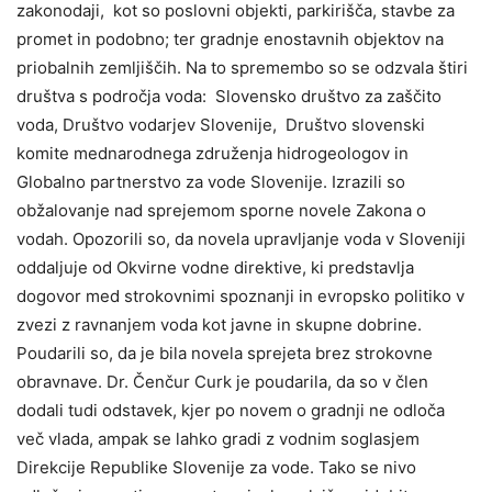
zakonodaji, kot so poslovni objekti, parkirišča, stavbe za
promet in podobno; ter gradnje enostavnih objektov na
priobalnih zemljiščih. Na to spremembo so se odzvala štiri
društva s področja voda: Slovensko društvo za zaščito
voda, Društvo vodarjev Slovenije, Društvo slovenski
komite mednarodnega združenja hidrogeologov in
Globalno partnerstvo za vode Slovenije. Izrazili so
obžalovanje nad sprejemom sporne novele Zakona o
vodah. Opozorili so, da novela upravljanje voda v Sloveniji
oddaljuje od Okvirne vodne direktive, ki predstavlja
dogovor med strokovnimi spoznanji in evropsko politiko v
zvezi z ravnanjem voda kot javne in skupne dobrine.
Poudarili so, da je bila novela sprejeta brez strokovne
obravnave. Dr. Čenčur Curk je poudarila, da so v člen
dodali tudi odstavek, kjer po novem o gradnji ne odloča
več vlada, ampak se lahko gradi z vodnim soglasjem
Direkcije Republike Slovenije za vode. Tako se nivo