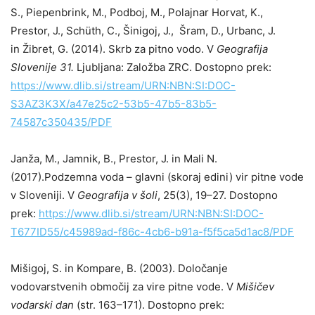
S., Piepenbrink, M., Podboj, M., Polajnar Horvat, K.,
Prestor, J., Schüth, C., Šinigoj, J., Šram, D., Urbanc, J.
in Žibret, G. (2014). Skrb za pitno vodo. V
Geografija
Slovenije 31.
Ljubljana:
Založba ZRC. Dostopno prek:
https://www.dlib.si/stream/URN:NBN:SI:DOC-
S3AZ3K3X/a47e25c2-53b5-47b5-83b5-
74587c350435/PDF
Janža, M., Jamnik, B., Prestor, J. in Mali N.
(2017).Podzemna voda – glavni (skoraj edini) vir pitne vode
v Sloveniji. V
Geografija v šoli
, 25(3), 19–27. Dostopno
prek:
https://www.dlib.si/stream/URN:NBN:SI:DOC-
T677ID55/c45989ad-f86c-4cb6-b91a-f5f5ca5d1ac8/PDF
Mišigoj, S. in Kompare, B. (2003). Določanje
vodovarstvenih območij za vire pitne vode. V
Mišičev
vodarski dan
(str. 163–171). Dostopno prek: