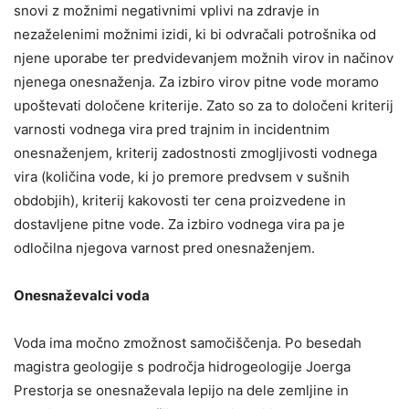
snovi z možnimi negativnimi vplivi na zdravje in
nezaželenimi možnimi izidi, ki bi odvračali potrošnika od
njene uporabe ter predvidevanjem možnih virov in načinov
njenega onesnaženja. Za izbiro virov pitne vode moramo
upoštevati določene kriterije. Zato so za to določeni kriterij
varnosti vodnega vira pred trajnim in incidentnim
onesnaženjem, kriterij zadostnosti zmogljivosti vodnega
vira (količina vode, ki jo premore predvsem v sušnih
obdobjih), kriterij kakovosti ter cena proizvedene in
dostavljene pitne vode. Za izbiro vodnega vira pa je
odločilna njegova varnost pred onesnaženjem.
Onesnaževalci voda
Voda ima močno zmožnost samočiščenja. Po besedah
magistra geologije s področja hidrogeologije Joerga
Prestorja se onesnaževala lepijo na dele zemljine in