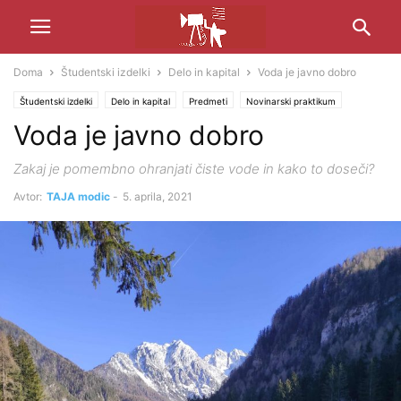
Doma
Študentski izdelki
Delo in kapital
Voda je javno dobro
Študentski izdelki
Delo in kapital
Predmeti
Novinarski praktikum
Voda je javno dobro
Politika
Zakaj je pomembno ohranjati čiste vode in kako to doseči?
Avtor:
TAJA modic
-
5. aprila, 2021