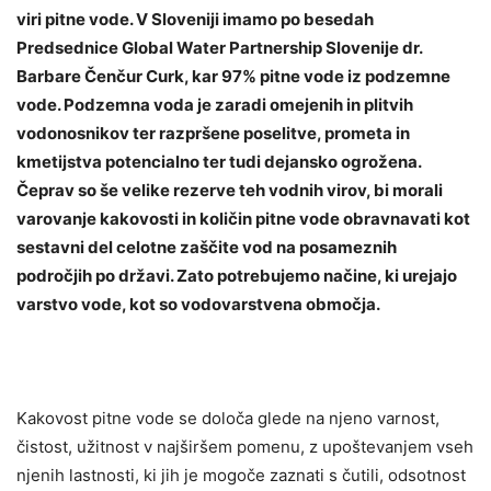
viri pitne vode. V Sloveniji
im
amo
po besedah
Predsednic
e
Global Water Partnership Slovenije dr.
Barbare Čenčur Curk, kar 97% pitne vode iz podzemne
vode.
Podzemna voda
je zaradi omejenih in plitvih
vodonosnikov ter razpršene poselitve, prometa in
kmetijstva potencialno ter tudi dejansko ogrožena.
Čeprav so še velike rezerve teh vodnih virov, bi morali
varovanje kakovosti in količin pitne vode obravnavati kot
sestavni del celotne zaščite vod na posameznih
področjih po državi. Zato potrebujemo načine, ki urejajo
varstvo vode, kot so vodovarstvena območja.
Kakovost pitne vode se določa glede na njeno varnost,
čistost, užitnost v najširšem pomenu, z upoštevanjem vseh
njenih lastnosti, ki jih je mogoče zaznati s čutili, odsotnost