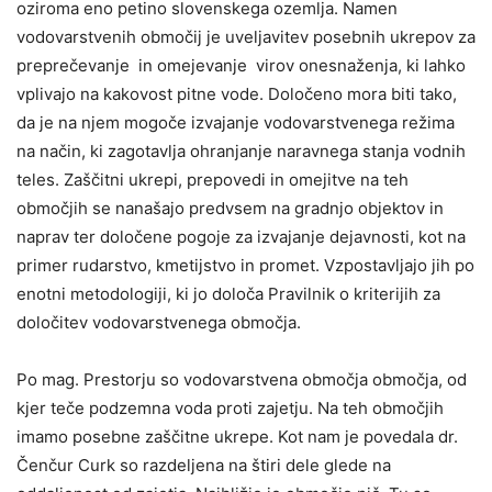
oziroma eno petino slovenskega ozemlja. Namen
vodovarstvenih območij je uveljavitev posebnih ukrepov za
preprečevanje in omejevanje virov onesnaženja, ki lahko
vplivajo na kakovost pitne vode. Določeno mora biti tako,
da je na njem mogoče izvajanje vodovarstvenega režima
na način, ki zagotavlja ohranjanje naravnega stanja vodnih
teles. Zaščitni ukrepi, prepovedi in omejitve na teh
območjih se nanašajo predvsem na gradnjo objektov in
naprav ter določene pogoje za izvajanje dejavnosti, kot na
primer rudarstvo, kmetijstvo in promet. Vzpostavljajo jih po
enotni metodologiji, ki jo določa Pravilnik o kriterijih za
določitev vodovarstvenega območja.
Po mag. Prestorju so vodovarstvena območja območja, od
kjer teče podzemna voda proti zajetju. Na teh območjih
imamo posebne zaščitne ukrepe. Kot nam je povedala dr.
Čenčur Curk so razdeljena na štiri dele glede na