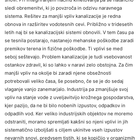
sledi obremenitvi, ki jo povzroča in odzivu naravnega
sistema. Rešitev za manjši vpliv kanalizacije je redna
obnova in razširitev vodotesnih cevi. Približno v tridesetih
letih naj bi se kanalizacijski sistemi obnovili. V tem času pa
se tesnila postarajo, nastanejo mehanske poškodbe zaradi
premikov terena in fizične poškodbe. Ti vplivi se med
seboj seštevajo. Problem kanalizacije je tudi vsebovanost
ostankov zdravil, ki so lahko v naravi zelo obstojna. Za čim
manjši vpliv na okolje bi zaradi njene obsežnosti
potrebovali veliko časa, še posebno, če se je do sedaj
vlaganje vanjo zanemarjalo. Industrija pa zmanjšuje svoj
vpliv na stanje vode z uveljavitvijo krožnega gospodarstva,
kjer pazijo, da ne bi bilo nobenih izpustov, odpadkov in
odpadlih vod. Ker veliko industrijskih objektov ne moremo
odstraniti, moramo spremljati kakšni so njeni vplivi in jih
sistematično izboljšati s ciljem ukinitve vseh izpustov
nevarnih snovi, predvsem tistih, ki se kopičijo v organizmih