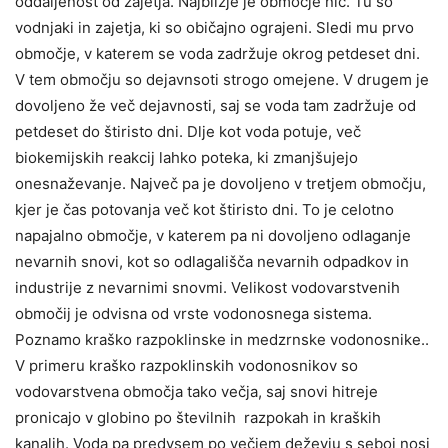
oddaljenost od zajetja. Najbližje je območje nič. Tu so
vodnjaki in zajetja, ki so običajno ograjeni. Sledi mu prvo
območje, v katerem se voda zadržuje okrog petdeset dni.
V tem območju so dejavnsoti strogo omejene. V drugem je
dovoljeno že več dejavnosti, saj se voda tam zadržuje od
petdeset do štiristo dni. Dlje kot voda potuje, več
biokemijskih reakcij lahko poteka, ki zmanjšujejo
onesnaževanje. Največ pa je dovoljeno v tretjem območju,
kjer je čas potovanja več kot štiristo dni. To je celotno
napajalno območje, v katerem pa ni dovoljeno odlaganje
nevarnih snovi, kot so odlagališča nevarnih odpadkov in
industrije z nevarnimi snovmi. Velikost vodovarstvenih
območij je odvisna od vrste vodonosnega sistema.
Poznamo kraško razpoklinske in medzrnske vodonosnike..
V primeru kraško razpoklinskih vodonosnikov so
vodovarstvena območja tako večja, saj snovi hitreje
pronicajo v globino po številnih razpokah in kraških
kanalih. Voda pa predvsem po večjem deževju s seboj nosi