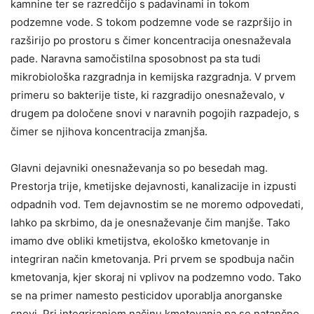
kamnine ter se razredčijo s padavinami in tokom
podzemne vode. S tokom podzemne vode se razpršijo in
razširijo po prostoru s čimer koncentracija onesnaževala
pade. Naravna samočistilna sposobnost pa sta tudi
mikrobiološka razgradnja in kemijska razgradnja. V prvem
primeru so bakterije tiste, ki razgradijo onesnaževalo, v
drugem pa določene snovi v naravnih pogojih razpadejo, s
čimer se njihova koncentracija zmanjša.
Glavni dejavniki onesnaževanja so po besedah mag.
Prestorja trije, kmetijske dejavnosti, kanalizacije in izpusti
odpadnih vod. Tem dejavnostim se ne moremo odpovedati,
lahko pa skrbimo, da je onesnaževanje čim manjše. Tako
imamo dve obliki kmetijstva, ekološko kmetovanje in
integriran način kmetovanja. Pri prvem se spodbuja način
kmetovanja, kjer skoraj ni vplivov na podzemno vodo. Tako
se na primer namesto pesticidov uporablja anorganske
snovi. Pri integriranjem načinu kmetovanja pa se natančno