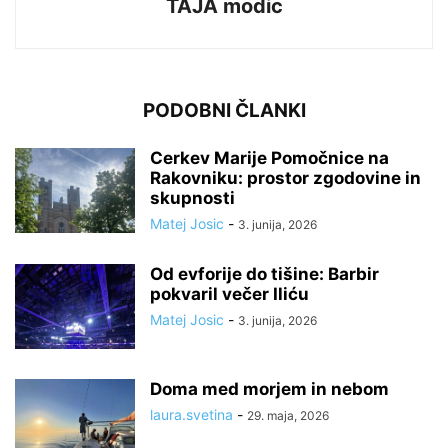
TAJA modic
PODOBNI ČLANKI
Cerkev Marije Pomočnice na
Rakovniku: prostor zgodovine in
skupnosti
Matej Josic
-
3. junija, 2026
Od evforije do tišine: Barbir
pokvaril večer Iliću
Matej Josic
-
3. junija, 2026
Doma med morjem in nebom
laura.svetina
-
29. maja, 2026