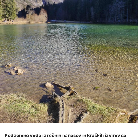
Podzemn
e
vod
e
iz rečnih nanosov
in kraški
h
izvirov
so