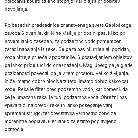
odločanja spusti za eno stopnjo, kar olajša pridobitev
dovoljenja.
Po besedah predsednice znanstvenega sveta Geološkega
zavoda Slovenije, dr. Nine Mali je priobalni pas, ki bo po
novem lahko zaseden, za podzemno vodo pomemben
zaradi napajanja iz reke. Če pa ta pas ni utrjen ali pozidan,
voda hitreje priteče v podzemlje. S postavljanjem objektov
pa lahko pride tudi do onesnaženja. Mag. Joerg pa je glede
pozidanosti povedal, da je v tem prostoru veliko življenja,
in če imamo dobro biodiverziteto, imamo dobro kakovost
vode. Reka je filter pred podzemno vodo, kar pomeni, da
če je umazana reka, je tudi podzemna voda. Obrežni pas
vpliva tudi na pretok reke in lahko poseganje vanj
spremeni strugo, ter predstavlja varnostno cono za
morebitne poplave, kjer lahko zajezimo poplavljeno
območje.