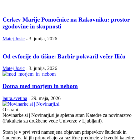
Cerkev Marije Pomočnice na Rakovniku: prostor
zgodovine in skupnosti
Matej Josic
-
3. junija, 2026
Od evforije do tišine: Barbir pokvaril večer Iliću
Matej Josic
-
3. junija, 2026
Doma med morjem in nebom
laura.svetina
-
29. maja, 2026
O strani
Novinarke.si | Novinarji.si je spletna stran Katedre za novinarstvo
(Fakulteta za družbene vede Univerze v Ljubljani).
Stran je v prvi vrsti namenjena objavam prispevkov študentk in
študentov, ki jih pripravljajo za različne predmete v izvedbi katedre.