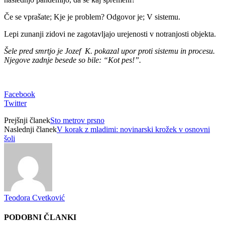
Če se vprašate; Kje je problem? Odgovor je; V sistemu.
Lepi zunanji zidovi ne zagotavljajo urejenosti v notranjosti objekta.
Šele pred smrtjo je Jozef K. pokazal upor proti sistemu in procesu.
Njegove zadnje besede so bile: “Kot pes!”.
Facebook
Twitter
Prejšnji članek
Sto metrov prsno
Naslednji članek
V korak z mladimi: novinarski krožek v osnovni
šoli
Teodora Cvetković
PODOBNI ČLANKI