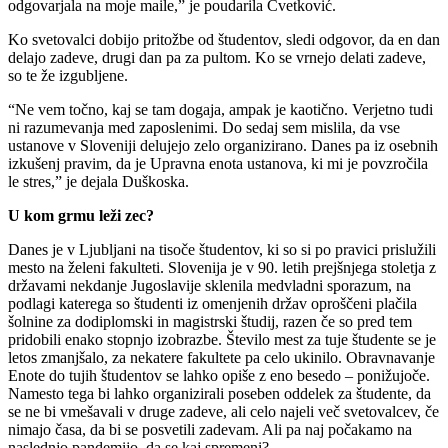
odgovarjala na moje maile,” je poudarila Cvetković.
Ko svetovalci dobijo pritožbe od študentov, sledi odgovor, da en dan
delajo zadeve, drugi dan pa za pultom. Ko se vrnejo delati zadeve,
so te že izgubljene.
“Ne vem točno, kaj se tam dogaja, ampak je kaotično. Verjetno tudi
ni razumevanja med zaposlenimi. Do sedaj sem mislila, da vse
ustanove v Sloveniji delujejo zelo organizirano. Danes pa iz osebnih
izkušenj pravim, da je Upravna enota ustanova, ki mi je povzročila
le stres,” je dejala Duškoska.
U kom grmu leži zec?
Danes je v Ljubljani na tisoče študentov, ki so si po pravici prislužili
mesto na želeni fakulteti. Slovenija je v 90. letih prejšnjega stoletja z
državami nekdanje Jugoslavije sklenila medvladni sporazum, na
podlagi katerega so študenti iz omenjenih držav oproščeni plačila
šolnine za dodiplomski in magistrski študij, razen če so pred tem
pridobili enako stopnjo izobrazbe. Število mest za tuje študente se je
letos zmanjšalo, za nekatere fakultete pa celo ukinilo. Obravnavanje
Enote do tujih študentov se lahko opiše z eno besedo – ponižujoče.
Namesto tega bi lahko organizirali poseben oddelek za študente, da
se ne bi vmešavali v druge zadeve, ali celo najeli več svetovalcev, če
nimajo časa, da bi se posvetili zadevam. Ali pa naj počakamo na
naslednjo pandemijo, da se kaj spremeni?