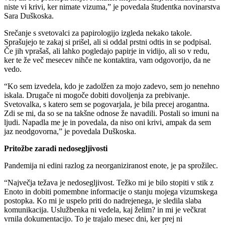
niste vi krivi, ker nimate vizuma,” je povedala študentka novinarstva
Sara Duškoska.
Srečanje s svetovalci za papirologijo izgleda nekako takole.
Sprašujejo te zakaj si prišel, ali si oddal prstni odtis in se podpisal.
Če jih vprašaš, ali lahko pogledajo papirje in vidijo, ali so v redu,
ker te že več mesecev nihče ne kontaktira, vam odgovorijo, da ne
vedo.
“Ko sem izvedela, kdo je zadolžen za mojo zadevo, sem jo nenehno
iskala. Drugače ni mogoče dobiti dovoljenja za prebivanje.
Svetovalka, s katero sem se pogovarjala, je bila precej arogantna.
Zdi se mi, da so se na takšne odnose že navadili. Postali so imuni na
ljudi. Napadla me je in povedala, da niso oni krivi, ampak da sem
jaz neodgovorna,” je povedala Duškoska.
Pritožbe zaradi nedosegljivosti
Pandemija ni edini razlog za neorganiziranost enote, je pa sprožilec.
“Največja težava je nedosegljivost. Težko mi je bilo stopiti v stik z
Enoto in dobiti pomembne informacije o stanju mojega vizumskega
postopka. Ko mi je uspelo priti do nadrejenega, je sledila slaba
komunikacija. Uslužbenka ni vedela, kaj želim? in mi je večkrat
vrnila dokumentacijo. To je trajalo mesec dni, ker prej ni