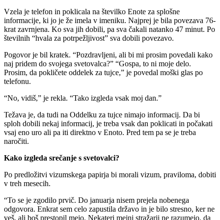
Vzela je telefon in poklicala na številko Enote za splošne
informacije, ki jo je že imela v imeniku. Najprej je bila povezava 76-
krat zavrnjena. Ko sva jih dobili, pa sva čakali natanko 47 minut. Po
številnih “hvala za potrpežljivost” sva dobili povezavo.
Pogovor je bil kratek. “Pozdravljeni, ali bi mi prosim povedali kako
naj pridem do svojega svetovalca?” “Gospa, to ni moje delo.
Prosim, da pokličete oddelek za tujce,” je povedal moški glas po
telefonu.
“No, vidiš,” je rekla. “Tako izgleda vsak moj dan.”
Težava je, da tudi na Oddelku za tujce nimajo informacij. Da bi
sploh dobili nekaj informacij, je treba vsak dan poklicati in počakati
vsaj eno uro ali pa iti direktno v Enoto. Pred tem pa se je treba
naročiti.
Kako izgleda srečanje s svetovalci?
Po predložitvi vizumskega papirja bi morali vizum, praviloma, dobiti
v treh mesecih.
“To se je zgodilo prvič. Do januarja nisem prejela nobenega
odgovora. Enkrat sem celo zapustila državo in je bilo stresno, ker ne
veš, ali boš prestopil mejo. Nekateri mejni stražarji ne razumejo, da