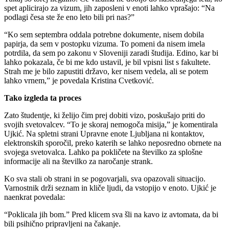
spet aplicirajo za vizum, jih zaposleni v enoti lahko vprašajo: “Na
podlagi česa ste že eno leto bili pri nas?”
“Ko sem septembra oddala potrebne dokumente, nisem dobila
papirja, da sem v postopku vizuma. To pomeni da nisem imela
potrdila, da sem po zakonu v Sloveniji zaradi študija. Edino, kar bi
lahko pokazala, če bi me kdo ustavil, je bil vpisni list s fakultete.
Strah me je bilo zapustiti državo, ker nisem vedela, ali se potem
lahko vrnem,” je povedala Kristina Cvetković.
Tako izgleda ta proces
Zato študentje, ki želijo čim prej dobiti vizo, poskušajo priti do
svojih svetovalcev. “To je skoraj nemogoča misija,” je komentirala
Ujkić. Na spletni strani Upravne enote Ljubljana ni kontaktov,
elektronskih sporočil, preko katerih se lahko neposredno obrnete na
svojega svetovalca. Lahko pa pokličete na številko za splošne
informacije ali na številko za naročanje strank.
Ko sva stali ob strani in se pogovarjali, sva opazovali situacijo.
Varnostnik drži seznam in kliče ljudi, da vstopijo v enoto. Ujkić je
naenkrat povedala:
“Poklicala jih bom.” Pred klicem sva šli na kavo iz avtomata, da bi
bili psihično pripravljeni na čakanje.