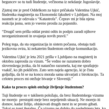
beguncev so tu tudi študentje, večinoma iz nekdanje Jugoslavije.
Zjutraj me je pred Oddelkom za tujce pričakala Valentina Ujkić,
študentka magisterija na Ekonomski fakulteti v Ljubljani. Na moj
nasmeh se je odzvala s “Katastrofa”. Čeprav mi je bila njena
reakcija jasna, sem jo vseeno prosila za pojasnilo.
“Drugič sem prišla oddat prstni odtis in podpis zaradi njihove
neorganiziranosti in uvajanja novih pravil.”
Poleg tega, da sta organizacija in sistem počasna, obstaja tudi
jezikovna ovira, ki nekaterim študentom otežuje komunikacijo.
Valentina Ujkić je leta 2021 prišla v Ljubljano na magisterij in
oktobra zaprosila za vizum. “Še vedno ne razumem dobro
slovenskega jezika, da bi natančno razumela, kaj me sprašujejo
vsakič, ko jih pokličem. Zato sem najela agencijo, ki je čista
goljufija, da bi se na koncu morala sama ukvarjati z birokracijo. Ta
celoten proces mi otežuje bivanje v Sloveniji.”
Kako ta proces sploh otežuje življenje študentom?
Tuji študentje so v takšnem položaju, da brez študentskega vizuma
ne morejo prestopiti meje brez neprijetnih situacij. Ne morejo iti
domov, kadar želijo, obiskovati drugih mest in se prosto gibati.
Tukaj so torej ilegalno. Če vizuma ne dobijo do naslednjega leta, ko