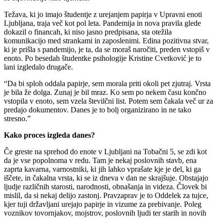
Težava, ki jo imajo študentje z urejanjem papirja v Upravni enoti
Ljubljana, traja več kot pol leta. Pandemija in nova pravila glede
dokazil o financah, ki niso jasno predpisana, sta otežila
komunikacijo med strankami in zaposlenimi. Edina pozitivna stvar,
ki je prišla s pandemijo, je ta, da se moraš naročiti, preden vstopiš v
enoto. Po besedah ​študentke psihologije Kristine Cvetković je to
lani izgledalo drugače.
“Da bi sploh oddala papirje, sem morala priti okoli pet zjutraj. Vrsta
je bila že dolga. Zunaj je bil mraz. Ko sem po nekem času končno
vstopila v enoto, sem vzela številčni list. Potem sem čakala več ur za
predajo dokumentov. Danes je to bolj organizirano in ne tako
stresno.”
Kako proces izgleda danes?
Če greste na sprehod do enote v Ljubljani na Tobačni 5, se zdi kot
da je vse popolnoma v redu. Tam je nekaj poslovnih stavb, ena
zaprta kavarna, varnostniki, ki jih lahko vprašate kje je del, ki ga
iščete, in čakalna vrsta, ki se iz dneva v dan ne skrajšuje. Obstajajo
ljudje različnih starosti, narodnosti, obnašanja in videza. Človek bi
mislil, da si nekaj delijo zastonj. Pravzaprav je to Oddelek za tujce,
kjer tuji državljani urejajo papirje in vizume za prebivanje. Poleg
voznikov tovornjakov, mojstrov, poslovnih ljudi ter starih in novih