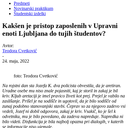
Predmeti
Novinarski praktikum
Študentski izdelki
Kakšen je pristop zaposlenih v Upravni
enoti Ljubljana do tujih študentov?
Avtor:
Teodora Cvetković
-
24. maja, 2022
foto: Teodora Cvetković
Na rojstni dan sta Jozefa K. dva policista obvestila, da je aretiran.
Uradne osebe mu niso znale pojasniti, kaj je storil in zakaj je bil
kriv. Kljub aretaciji je imel pravico živeti kot prej. Prejel je vabilo na
zaslišanje. Prišel je na sodišče in ugotovil, da je bilo sodišče od
zunaj podobno stanovanjski stavbi. Čeprav so za njegovo zadevo vsi
vedeli, Jozef ni dobil odgovora, zakaj je kriv. Vsakič, ko je šel k
odvetniku, mu je bilo povedano, da zadeva napreduje. Napredka ni
bilo videti. Disfunkcija je bila najbolj opazna pri dialogih, v katerih
se informacije niso ujemale.