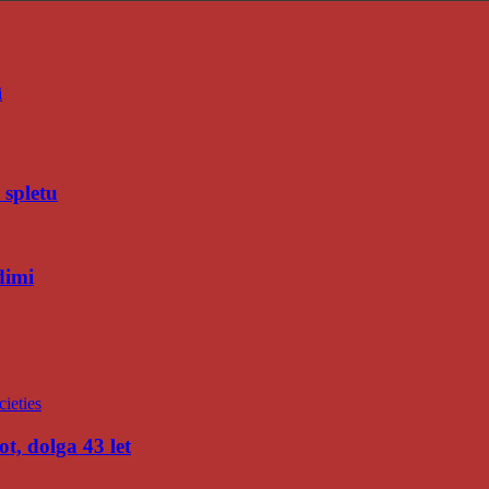
i
 spletu
dimi
t, dolga 43 let