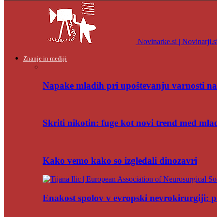
Novinarke.si | Novinarji.s
Znanje in mediji
Napake mladih pri upoštevanju varnosti na
Skriti nikotin: fuge kot novi trend med mla
Kako vemo kako so izgledali dinozavri
Enakost spolov v evropski nevrokirurgiji: po