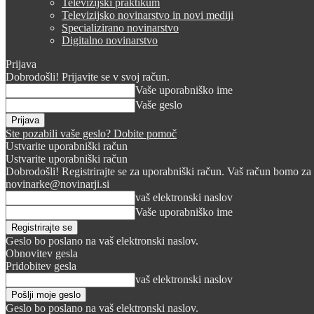
Televizijski praktikum
Televizijsko novinarstvo in novi mediji
Specializirano novinarstvo
Digitalno novinarstvo
Prijava
Dobrodošli! Prijavite se v svoj račun.
Vaše uporabniško ime
Vaše geslo
Ste pozabili vaše geslo? Dobite pomoč
Ustvarite uporabniški račun
Ustvarite uporabniški račun
Dobrodošli! Registrirajte se za uporabniški račun. Vaš račun bomo za 
novinarke@novinarji.si
vaš elektronski naslov
Vaše uporabniško ime
Geslo bo poslano na vaš elektronski naslov.
Obnovitev gesla
Pridobitev gesla
vaš elektronski naslov
Geslo bo poslano na vaš elektronski naslov.