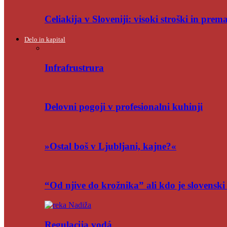
Celiakija v Sloveniji: visoki stroški in pre
Delo in kapital
Infrafrustrura
Delovni pogoji v profesionalni kuhinji
»Ostal boš v Ljubljani, kajne?«
“Od njive do krožnika” ali kdo je slovensk
Regulacija vodá