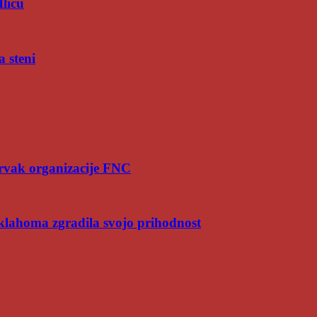
Iliću
a steni
rvak organizacije FNC
Oklahoma zgradila svojo prihodnost