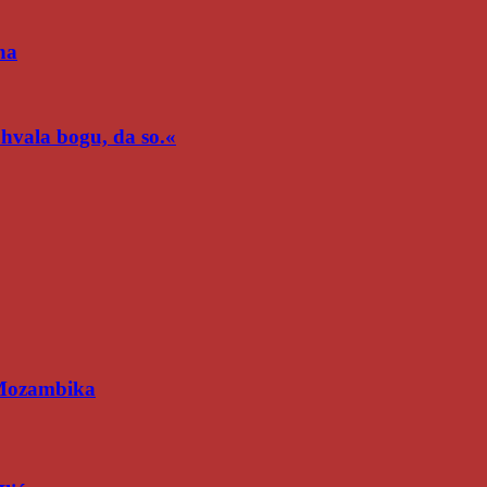
na
n hvala bogu, da so.«
 Mozambika