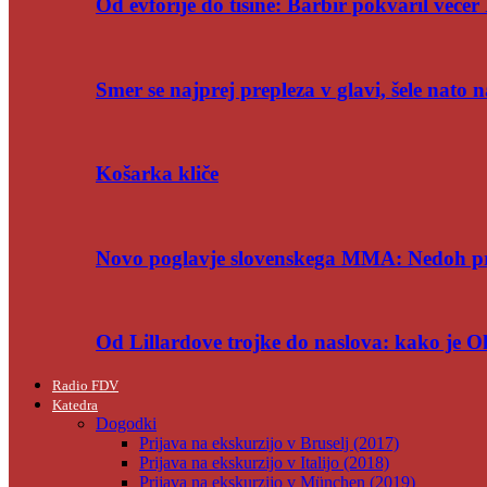
Od evforije do tišine: Barbir pokvaril večer 
Smer se najprej prepleza v glavi, šele nato n
Košarka kliče
Novo poglavje slovenskega MMA: Nedoh p
Od Lillardove trojke do naslova: kako je 
Radio FDV
Katedra
Dogodki
Prijava na ekskurzijo v Bruselj (2017)
Prijava na ekskurzijo v Italijo (2018)
Prijava na ekskurzijo v München (2019)