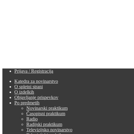
Prijava / Registracija
Katedra za novinarstvo
O spletni strani
O izdelkih
Objavljanje prispevkov
Po predmetih
Novinarski praktikum
Časopisni praktikum
Radio
Radijski praktikum
Televizijsko novinarstvo