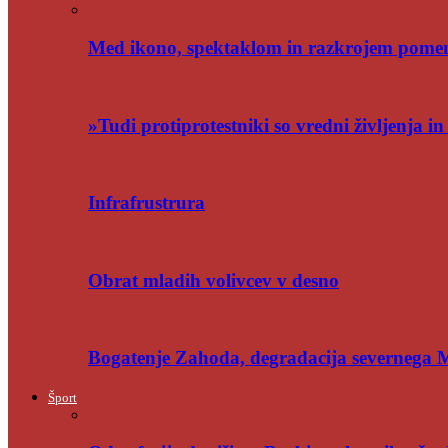
Med ikono, spektaklom in razkrojem pome
»Tudi protiprotestniki so vredni življenja i
Infrafrustrura
Obrat mladih volivcev v desno
Bogatenje Zahoda, degradacija severnega
Šport