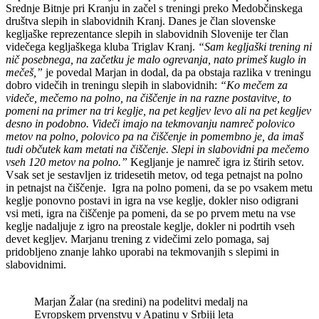
Srednje Bitnje pri Kranju in začel s treningi preko Medobčinskega
društva slepih in slabovidnih Kranj. Danes je član slovenske
kegljaške reprezentance slepih in slabovidnih Slovenije ter član
videčega kegljaškega kluba Triglav Kranj.
“Sam kegljaški trening ni
nič posebnega, na začetku je malo ogrevanja, nato primeš kuglo in
mečeš,”
je povedal Marjan in dodal, da pa obstaja razlika v treningu
dobro videčih in treningu slepih in slabovidnih:
“Ko mečem za
videče, mečemo na polno, na čiščenje in na razne postavitve, to
pomeni na primer na tri keglje, na pet kegljev levo ali na pet kegljev
desno in podobno. Videči imajo na tekmovanju namreč polovico
metov na polno, polovico pa na čiščenje in pomembno je, da imaš
tudi občutek kam metati na čiščenje. Slepi in slabovidni pa mečemo
vseh 120 metov na polno.”
Kegljanje je namreč igra iz štirih setov.
Vsak set je sestavljen iz tridesetih metov, od tega petnajst na polno
in petnajst na čiščenje. Igra na polno pomeni, da se po vsakem metu
keglje ponovno postavi in igra na vse keglje, dokler niso odigrani
vsi meti, igra na čiščenje pa pomeni, da se po prvem metu na vse
keglje nadaljuje z igro na preostale keglje, dokler ni podrtih vseh
devet kegljev. Marjanu trening z videčimi zelo pomaga, saj
pridobljeno znanje lahko uporabi na tekmovanjih s slepimi in
slabovidnimi.
Marjan Žalar (na sredini) na podelitvi medalj na
Evropskem prvenstvu v Apatinu v Srbiji leta