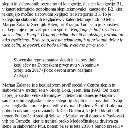
slepih in slabovidnih poznamo tri kategorije, in sicer kategorijo B1,
v kateri tekmujejo popolnoma slepi tekmovalci, kategorijo B2, kjer
tekmujejo močno slabovidni kegljači ter kategorijo B3. To je
kategorija slabovidnih kegljačev, v kateri tekmuje tudi 40 letni
Marjan Žalar iz Srednjih Bitenj pri Kranju. Tudi sam je izpostavil,
da kegljanje ni preveč poznan šport:
“Kegljanje je bolj razvito na
stari celini, v Evropi. Drugod mislim, da niti ne obstaja, oziroma ni
tako razširjeno. Prav zato, ker na tekmovanjih ni prisotnih držav iz
vseh celin, se govori, da bodo ukinili svetovno prvenstvo.”
Slovenska reprezentanca slepih in slabovidnih
kegljačev na Evropskem prvenstvu v Apatinu v
Srbiji leta 2017 (Foto: osebni arhiv Marjana
Žalarja)
Marjan Žalar se je s kegljaštvom prvič srečal v Centru slepih in
slabovidni v srednji šoli v Škofji Loki, jeseni leta 1993. Od takrat
naprej je sledilo veliko treningov in tekem in danes je Marjan v
samem vrhu kegljaške elite v kategoriji slepih in slabovidnih. Svoje
prve kegljaške korake je naredil v dvorani Poden v Škofji Loki, na
pobudo takratnjega ravnatelja Jožeta Dolenca, ki je bil hkrati tudi
trener. Po končani srednji šoli se je Marjan vrnil domov v Pavlovski
vrh pri Ormožu, kjer je treniral preko Medobčinskega društva za
slepe in slabovidne Ptuj, potem pa se je leta 2010 s punco preselil v