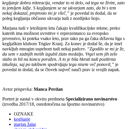
kegljanje dobra rekreacija, vendar to ni delo, od tega ne živim, zato
to jemljem lažje. S kegljanjem se ne ukvarjam zato, da bi s tem
nekaj dokazal, preprosto mi je všeč,”
je povedal in dodal, da se
poleg kegljanja občasno ukvarja tudi z nordijsko hojo.
Marjana tudi v letošnjem letu čakajo kvalifikacijske tekme, preko
katerih ima možnost uvrstitve v reprezentanco za evropsko
prvenstvo, ki poteka vsako leto, prav tako pa ga čaka državna liga s
kegljaškim klubom Triglav Kranj. Za konec je dodal še, da je imel
navkljub mnogim uspehom tudi nekaj padcev.
“Zgodilo se mi je že,
da sem v zadnjih metih izgubil zlato medaljo. Vrgel sem jih zelo
slabo in bil na koncu poražen. A to je bila hkrati tudi pozitivna
izkušnja, saj po takšnem spodrsljaju tega nisem več ponovil,”
je
povedal in dodal, da se človek največ nauči prav iz svojih napak.
Avtor prispevka:
Manca Perdan
Portret je nastal v okviru predmeta
Specializirano novinarstvo
(izvedba 2017/18, osredotočena na športno novinarstvo)
OZNAKE
kegljanje
marjan žalar