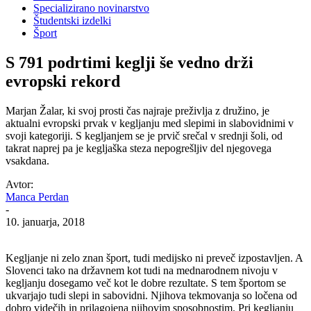
Specializirano novinarstvo
Študentski izdelki
Šport
S 791 podrtimi keglji še vedno drži
evropski rekord
Marjan Žalar, ki svoj prosti čas najraje preživlja z družino, je
aktualni evropski prvak v kegljanju med slepimi in slabovidnimi v
svoji kategoriji. S kegljanjem se je prvič srečal v srednji šoli, od
takrat naprej pa je kegljaška steza nepogrešljiv del njegovega
vsakdana.
Avtor:
Manca Perdan
-
10. januarja, 2018
Kegljanje ni zelo znan šport, tudi medijsko ni preveč izpostavljen. A
Slovenci tako na državnem kot tudi na mednarodnem nivoju v
kegljanju dosegamo več kot le dobre rezultate. S tem športom se
ukvarjajo tudi slepi in sabovidni. Njihova tekmovanja so ločena od
dobro videčih in prilagojena njihovim sposobnostim. Pri kegljanju