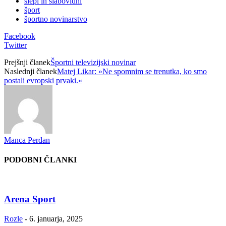
slepi in slabovidni
šport
športno novinarstvo
Facebook
Twitter
Prejšnji članek
Športni televizijski novinar
Naslednji članek
Matej Likar: »Ne spomnim se trenutka, ko smo
postali evropski prvaki.«
Manca Perdan
PODOBNI ČLANKI
Arena Sport
Rozle
-
6. januarja, 2025