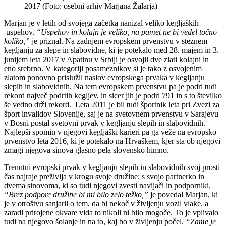
2017 (Foto: osebni arhiv Marjana Žalarja)
Marjan je v letih od svojega začetka nanizal veliko kegljaških
uspehov.
“Uspehov in kolajn je veliko, na pamet ne bi vedel točno
koliko,”
je priznal. Na zadnjem evropskem prvenstvu v steznem
kegljanju za slepe in slabovidne, ki je potekalo med 28. majem in 3.
junijem leta 2017 v Apatinu v Srbiji je osvojil dve zlati kolajni in
eno srebrno. V kategoriji posameznikov si je tako z osvojenim
zlatom ponovno prislužil naslov evropskega prvaka v kegljanju
slepih in slabovidnih. Na tem evropskem prvenstvu pa je podrl tudi
rekord največ podrtih kegljev, in sicer jih je podrl 791 in s to številko
še vedno drži rekord. Leta 2011 je bil tudi športnik leta pri Zvezi za
šport invalidov Slovenije, saj je na svetovnem prvenstvu v Sarajevu
v Bosni postal svetovni prvak v kegljanju slepih in slabovidnih.
Najlepši spomin v njegovi kegljaški karieri pa ga veže na evropsko
prvenstvo leta 2016, ki je potekalo na Hrvaškem, kjer sta ob njegovi
zmagi njegova sinova glasno pela slovensko himno.
Trenutni evropski prvak v kegljanju slepih in slabovidnih svoj prosti
čas najraje preživlja v krogu svoje družine; s svojo partnerko in
dvema sinovoma, ki so tudi njegovi zvesti navijači in podporniki.
“Brez podpore družine bi mi bilo zelo težko,”
je povedal Marjan, ki
je v otroštvu sanjaril o tem, da bi nekoč v življenju vozil vlake, a
zaradi prirojene okvare vida to nikoli ni bilo mogoče. To je vplivalo
tudi na njegovo šolanje in na to, kaj bo v življenju počel.
“Zame je