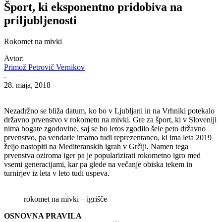
Šport, ki eksponentno pridobiva na
priljubljenosti
Rokomet na mivki
Avtor:
Primož Petrovič Vernikov
-
28. maja, 2018
Nezadržno se bliža datum, ko bo v Ljubljani in na Vrhniki potekalo
državno prvenstvo v rokometu na mivki. Gre za šport, ki v Sloveniji
nima bogate zgodovine, saj se bo letos zgodilo šele peto državno
prvenstvo, pa vendarle imamo tudi reprezentanco, ki ima leta 2019
željo nastopiti na Mediteranskih igrah v Grčiji. Namen tega
prvenstva oziroma iger pa je popularizirati rokometno igro med
vsemi generacijami, kar pa glede na večanje obiska tekem in
turnirjev iz leta v leto tudi uspeva.
rokomet na mivki – igrišče
OSNOVNA PRAVILA