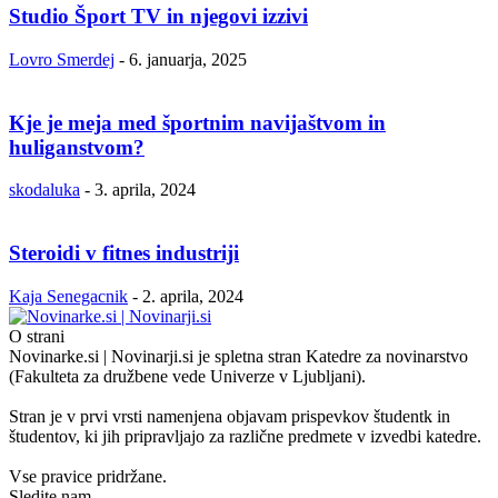
Studio Šport TV in njegovi izzivi
Lovro Smerdej
-
6. januarja, 2025
Kje je meja med športnim navijaštvom in
huliganstvom?
skodaluka
-
3. aprila, 2024
Steroidi v fitnes industriji
Kaja Senegacnik
-
2. aprila, 2024
O strani
Novinarke.si | Novinarji.si je spletna stran Katedre za novinarstvo
(Fakulteta za družbene vede Univerze v Ljubljani).
Stran je v prvi vrsti namenjena objavam prispevkov študentk in
študentov, ki jih pripravljajo za različne predmete v izvedbi katedre.
Vse pravice pridržane.
Sledite nam