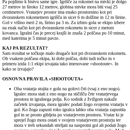
Pa pojdimo k bistvu same igre. Igrišče za rokomet na mivki je dolgo
27 metrov in široko 12 metrov, globina mivke mora biti vsaj 25
centimetrov. Vratarjev prostor ima enako prostornino kot pri
dvoranskem rokometnem igrišču in sicer 6 m dolžine in 12 m širine.
Gol v višino meri 2 m, širino pa 3 m. Za izbiro gola se ekipo izbere
na enak način kot pri dvoranskem rokometu in sicer z metom
kovanca. Igralni čas je precej krajši in znaša 2 polčasa po 10 minut,
med katerima je 5 minut pavze.
KAJ PA REZULTAT?
Sam rezultat se točkuje malo drugače kot pri dvoranskem rokometu.
Ob vsakem polčasu ekipa, ki dobi polčas, dobi tudi točko in v
primeru izida 1:1 ekipi izvajata tako imenovane »shootoute«. In
kako se izvajajo?
OSNOVNA PRAVILA »SHOOTOUTA«
Oba vratarja stojita v golu na golovi črti (vsaj z eno nogo).
Igralec mora stati z eno nogo na stičišču črte vratarjevega
prostora in igralnega polja. Ko sodnik z žvižgom nakaže
začetek izvajanja, mora igralec podati žogo svojemu vratarju v
gol. Ko žoga zapusti roko igralca lahko oba vratarja zapustita
gol in se prosto gibljeta po vratarjevem prostoru. Vratar ki je
sprejel žogo mora ostati v svojem vratarjevem prostorju ter
mora v treh sekundah streljati na nasprotni gol ali podati žogo