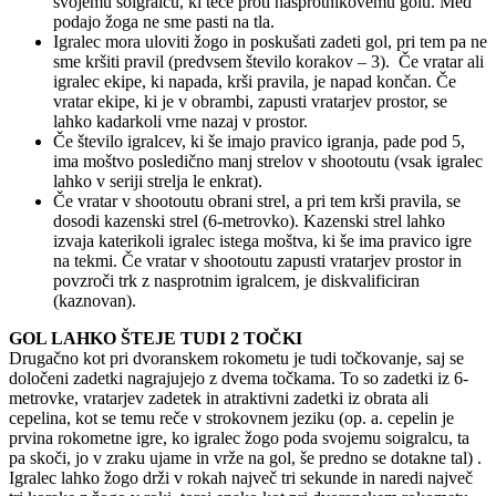
svojemu soigralcu, ki teče proti nasprotnikovemu golu. Med
podajo žoga ne sme pasti na tla.
Igralec mora uloviti žogo in poskušati zadeti gol, pri tem pa ne
sme kršiti pravil (predvsem število korakov – 3). Če vratar ali
igralec ekipe, ki napada, krši pravila, je napad končan. Če
vratar ekipe, ki je v obrambi, zapusti vratarjev prostor, se
lahko kadarkoli vrne nazaj v prostor.
Če število igralcev, ki še imajo pravico igranja, pade pod 5,
ima moštvo posledično manj strelov v shootoutu (vsak igralec
lahko v seriji strelja le enkrat).
Če vratar v shootoutu obrani strel, a pri tem krši pravila, se
dosodi kazenski strel (6-metrovko). Kazenski strel lahko
izvaja katerikoli igralec istega moštva, ki še ima pravico igre
na tekmi. Če vratar v shootoutu zapusti vratarjev prostor in
povzroči trk z nasprotnim igralcem, je diskvalificiran
(kaznovan).
GOL LAHKO ŠTEJE TUDI 2 TOČKI
Drugačno kot pri dvoranskem rokometu je tudi točkovanje, saj se
določeni zadetki nagrajujejo z dvema točkama. To so zadetki iz 6-
metrovke, vratarjev zadetek in atraktivni zadetki iz obrata ali
cepelina, kot se temu reče v strokovnem jeziku (op. a. cepelin je
prvina rokometne igre, ko igralec žogo poda svojemu soigralcu, ta
pa skoči, jo v zraku ujame in vrže na gol, še predno se dotakne tal) .
Igralec lahko žogo drži v rokah največ tri sekunde in naredi največ