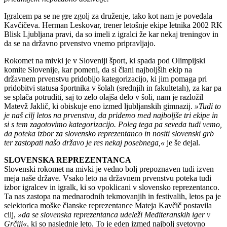
Igralcem pa se ne gre zgolj za druženje, tako kot nam je povedala
Kavčičeva. Herman Leskovar, trener letošnje ekipe letnika 2002 RK
Blisk Ljubljana pravi, da so imeli z igralci že kar nekaj treningov in
da se na državno prvenstvo vnemo pripravljajo.
Rokomet na mivki je v Sloveniji šport, ki spada pod Olimpijski
komite Slovenije, kar pomeni, da si člani najboljših ekip na
državnem prvenstvu pridobijo kategorizacijo, ki jim pomaga pri
pridobitvi statusa športnika v šolah (srednjih in fakultetah), za kar pa
se splača potruditi, saj to zelo olajša delo v šoli, nam je razložil
Matevž Jaklič, ki obiskuje eno izmed ljubljanskih gimnazij.
»Tudi to
je naš cilj letos na prvenstvu, da pridemo med najboljše tri ekipe in
si s tem zagotovimo kategorizacijo. Poleg tega pa seveda tudi vemo,
da poteka izbor za slovensko reprezentanco in nositi slovenski grb
ter zastopati našo državo je res nekaj posebnega,«
je še dejal.
SLOVENSKA REPREZENTANCA
Slovenski rokomet na mivki je vedno bolj prepoznaven tudi izven
meja naše države. Vsako leto na državnem prvenstvu poteka tudi
izbor igralcev in igralk, ki so vpoklicani v slovensko reprezentanco.
Ta nas zastopa na mednarodnih tekmovanjih in festivalih, letos pa je
selektorica moške članske reprezentance Mateja Kavčič postavila
cilj,
»da se slovenska reprezentanca udeleži Mediteranskih iger v
Grčiji«
, ki so naslednje leto. To je eden izmed najbolj svetovno