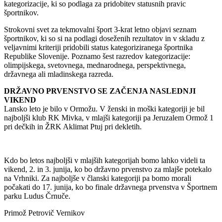
kategorizacije, ki so podlaga za pridobitev statusnih pravic
športnikov.
Strokovni svet za tekmovalni šport 3-krat letno objavi seznam
športnikov, ki so si na podlagi doseženih rezultatov in v skladu z
veljavnimi kriteriji pridobili status kategoriziranega športnika
Republike Slovenije. Poznamo šest razredov kategorizacije:
olimpijskega, svetovnega, mednarodnega, perspektivnega,
državnega ali mladinskega razreda.
DRŽAVNO PRVENSTVO SE ZAČENJA NASLEDNJI
VIKEND
Lansko leto je bilo v Ormožu. V ženski in moški kategoriji je bil
najboljši klub RK Mivka, v mlajši kategoriji pa Jeruzalem Ormož 1
pri dečkih in ŽRK Aklimat Ptuj pri dekletih.
Kdo bo letos najboljši v mlajših kategorijah bomo lahko videli ta
vikend, 2. in 3. junija, ko bo državno prvenstvo za mlajše potekalo
na Vrhniki. Za najboljše v članski kategoriji pa bomo morali
počakati do 17. junija, ko bo finale državnega prvenstva v Športnem
parku Ludus Črnuče.
Primož Petrovič Vernikov