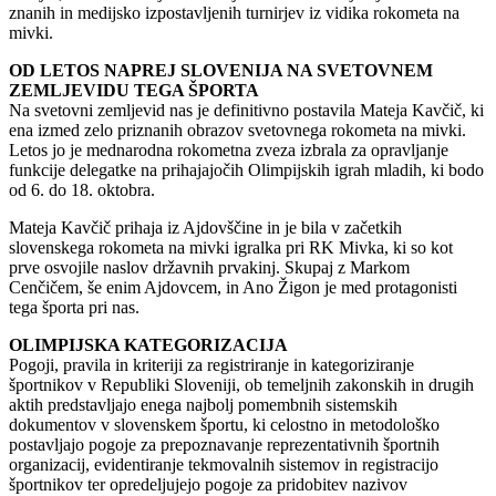
znanih in medijsko izpostavljenih turnirjev iz vidika rokometa na
mivki.
OD LETOS NAPREJ SLOVENIJA NA SVETOVNEM
ZEMLJEVIDU TEGA ŠPORTA
Na svetovni zemljevid nas je definitivno postavila Mateja Kavčič, ki
ena izmed zelo priznanih obrazov svetovnega rokometa na mivki.
Letos jo je mednarodna rokometna zveza izbrala za opravljanje
funkcije delegatke na prihajajočih Olimpijskih igrah mladih, ki bodo
od 6. do 18. oktobra.
Mateja Kavčič prihaja iz Ajdovščine in je bila v začetkih
slovenskega rokometa na mivki igralka pri RK Mivka, ki so kot
prve osvojile naslov državnih prvakinj. Skupaj z Markom
Cenčičem, še enim Ajdovcem, in Ano Žigon je med protagonisti
tega športa pri nas.
OLIMPIJSKA KATEGORIZACIJA
Pogoji, pravila in kriteriji za registriranje in kategoriziranje
športnikov v Republiki Sloveniji, ob temeljnih zakonskih in drugih
aktih predstavljajo enega najbolj pomembnih sistemskih
dokumentov v slovenskem športu, ki celostno in metodološko
postavljajo pogoje za prepoznavanje reprezentativnih športnih
organizacij, evidentiranje tekmovalnih sistemov in registracijo
športnikov ter opredeljujejo pogoje za pridobitev nazivov