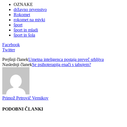
OZNAKE
državno prvenstvo
Rokomet
rokomet na mivki
šport
šport in mladi
šport in šola
Facebook
Twitter
Prejšnji članek
Umetna inteligenca postaja preveč srhljiva
Naslednji članek
Se psihoterapija enači s tabujem?
Primož Petrovič Vernikov
PODOBNI ČLANKI