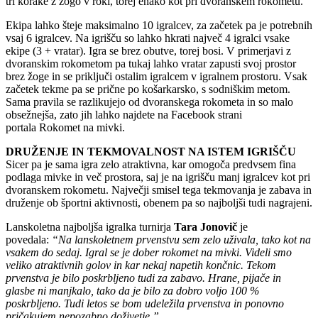
tri korake z žogo v roki, torej enako kot pri dvoranskem rokometu.
Ekipa lahko šteje maksimalno 10 igralcev, za začetek pa je potrebnih
vsaj 6 igralcev. Na igrišču so lahko hkrati največ 4 igralci vsake
ekipe (3 + vratar). Igra se brez obutve, torej bosi. V primerjavi z
dvoranskim rokometom pa tukaj lahko vratar zapusti svoj prostor
brez žoge in se priključi ostalim igralcem v igralnem prostoru. Vsak
začetek tekme pa se prične po košarkarsko, s sodniškim metom.
Sama pravila se razlikujejo od dvoranskega rokometa in so malo
obsežnejša, zato jih lahko najdete na Facebook strani
portala Rokomet na mivki.
DRUŽENJE IN TEKMOVALNOST NA ISTEM IGRIŠČU
Sicer pa je sama igra zelo atraktivna, kar omogoča predvsem fina
podlaga mivke in več prostora, saj je na igrišču manj igralcev kot pri
dvoranskem rokometu. Največji smisel tega tekmovanja je zabava in
druženje ob športni aktivnosti, obenem pa so najboljši tudi nagrajeni.
Lanskoletna najboljša igralka turnirja
Tara Jonovič
je
povedala:
“Na lanskoletnem prvenstvu sem zelo uživala, tako kot na
vsakem do sedaj. Igral se je dober rokomet na mivki. Videli smo
veliko atraktivnih golov in kar nekaj napetih končnic. Tekom
prvenstva je bilo poskrbljeno tudi za zabavo. Hrane, pijače in
glasbe ni manjkalo, tako da je bilo za dobro voljo 100 %
poskrbljeno. Tudi letos se bom udeležila prvenstva in ponovno
pričakujem nepozabno doživetje.”