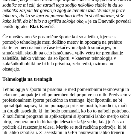
sodnike se mi zdi, da zaradi tega sodijo nekoliko slabše in da so
nekoliko zaspali ter govorijo zgolj še trenutni izid. Vendar je prav
tako res, da ko se igra za pomembno točko in si oškodovan, si še
kako želiš, da bi bilo na igrišču sokolje oko,«
je za Dnevnik povedal
teniški igralec
Blaž Kavčič
.
Če upoštevamo še posamične športe kot so atletika, kjer se s
pomočjo tehnologije meri dolžino metov in opozarja na prehitre
štarte ter meri natančne čase tekačev in alpskih smučarjev, pri
smučarskih skokih pa celo izračunava vpliv vetra ter premikanje
zaletišča, lahko vidimo, da so športi, v katerem tehnologija v
kakršnikoli obliki ne bi bila prisotna, zelo redki, oziroma ne
obstajajo.
Tehnologija na treningih
Tehnologija v športu ni prisotna le med pomembnimi tekmovanji in
tekmami, ampak je tudi pomemben del priprave na njih. Predvsem v
profesionalnem športu praktično in treninga, kjer športniki ne bi
uporabljali naprav, ki jim pomagajo pri spretnostih, kondiciji, moči
in drugih aspektih, ki jim bodo pomagali, ko bo to najbolj potrebno.
Z različnimi programi in aplikacijami si športniki lahko merijo srčni
utrip, temperaturo in hidracijo telesa ter lažje vedo, kdaj je čas za
počitek ali raztezanje telesa. Merijo se tudi različna področja, ki bi
jih lahko izboljšali. Z laserskimi in GPS napravami lahko trenerji