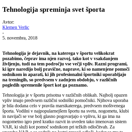
Tehnologija spreminja svet športa
Avtor:
Klemen Verlic
-
5. novembra, 2018
Tehnologija je dejavnik, na katerega v športu velikokrat
pozabimo, čeprav ima njen razvoj, tako kot v vsakdanjem
življenju, tudi na tem področju vse večji vpliv. Razni programi,
ki igre naredijo bolj pravične, naprave, ki so namenjene pomoči
sodnikom in aparati, ki jih profesionalni športniki uporabljajo
na treningih, so predvsem v zadnjem obdobju, v različnih
pogledih spremenile šport kot ga poznamo.
Tehnologija je v športu prisotna v različnih oblikah. Najbolj opazen
vpliv imajo predvsem različni sodniški pomočniki. Njihova uporaba
je bila dodana celo v pravila marsikaterega, predvsem moštvenega
športa. Vodilni v najpopularnejšem športu na svetu, nogometu, klubi
in navijači se vse bolj glasno pogovarjajo o vplivu, ki ga ima na
nogometno igro pred kratko razvit in uveden tako imenovan sistem
VAR, ki služi kot pomoč sodnikom pri težkih odločitvah. Za