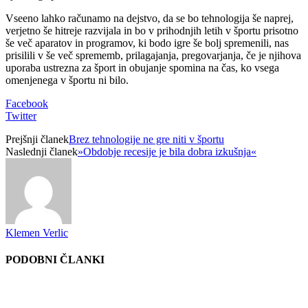
Vseeno lahko računamo na dejstvo, da se bo tehnologija še naprej,
verjetno še hitreje razvijala in bo v prihodnjih letih v športu prisotno
še več aparatov in programov, ki bodo igre še bolj spremenili, nas
prisilili v še več sprememb, prilagajanja, pregovarjanja, če je njihova
uporaba ustrezna za šport in obujanje spomina na čas, ko vsega
omenjenega v športu ni bilo.
Facebook
Twitter
Prejšnji članek
Brez tehnologije ne gre niti v športu
Naslednji članek
»Obdobje recesije je bila dobra izkušnja«
Klemen Verlic
PODOBNI ČLANKI