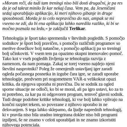
»Moram reči, da tudi tam treningi niso bili dosti drugačni, je pa res
da je od takrat minilo že kar nekaj časa. Vem pa, da Jeseničani
sedaj uporabljajo aplikacijo, ki meri njihovo gibanje in druge
sposobnosti. Morda je to celo nepravično do nas, ampak se mi
vseeno ne zdi, da bi ena aplikacija lahko naredila razliko, ki bi se
močno poznala na ledu
,« je zaključil
Terlikar
.
Tehnologija je šport tako spremenila v številnih pogledih. S pomočjo
sodnikov je šport bolj pravičen, s pomočjo različnih programov so
meritve dosežkov bolj natančne, s pomočjo aplikacij pa so treningi
bolj učinkoviti. V vsem tem pa opazimo skupni imenovalec-pomoč.
Tako kot v vseh pogledih življenja se tehnologija razvija z
namenom, da nam pomaga. Zakaj se torej vseeno najdejo njeni
številni nasprotniki? Poleg že omenjenih ustavljanj iger zaradi
ogleda počasnega posnetka in izgube čara igre, se zaradi uporabe
tehnologije, predvsem pri nogometnem VAR-u velikokrat opazi
kritika, da njegova uporaba ni pravična. Da se sodnik za ogled
sporne situacije ne odloči, ko bi se moral, ali pa igro ustavi, ko za to
ni potrebno, za kar pa ni odgovoren program, temveč glavni sodnik.
Tudi druge podobne kritike tehnologij, ki vse bolj lahko vplivajo na
končni razplet tekem, so povezane z njihovo uporabo in ne
delovanjem. S tega lahko sklepamo, da ljudje naprednih tehnologij,
ki v pravila niso bila uradno integrirana dokler niso bili programi
izpiljeni, še ne znamo v celoti uporabljati in ne znamo izkoristiti
njihovega potenciala.