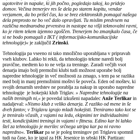
ugotovitve in napake, ki jih počno, pogledajo takoj, ko pridejo
domov. Večina trenerjev res še dela po starem kopitu, vendar
verjamem, da bo prišel čas, ko se brez elektronskih pomagal našega
dela preprosto ne bo več dalo opravljati. Tu mislim predvsem na
različna mednarodna prvenstva in nastope na višji tekmovalni ravni,
ko je ritem tekem izjemno zgoščen. Trenerjem bo zmanjkalo časa, če
si ne bodo pomagali z IKT ( informacijsko-komunikacijske
tehnologije)«
je zaključil
Zrinski
.
Tehnologija pa vseeno ni tako množično uporabljana v pripravah
vseh klubov. Lahko bi rekli, da tehnologijo tekme naredi bolj
pravične, medtem ko to ne velja za treninge. Zaradi večjih vsot
denarja imajo bolj premožni klubi tudi možnost uporabe bolj
napredne tehnologije in več možnosti za zmago, s tem pa se razlika
med bolj in manj premožnimi moštvi še poveča. Eden od moštev, ki
svojih denarnih sredstev ne porablja za nakup in uporabo napredne
tehnologije je hokejski klub Triglav.
» Napredne tehnologije na
naših treningih ni,«
je povedal izkušeni napadalec
Anže Terlikar
in
nadaljeval:
»Nismo klub z veliko denarja. Z razliko od mene in še
dveh fantov, v Triglavu igrajo mladi hokejisti. Treniramo tako kot se
je treniralo včasih, z vajami na ledu, ekipnimi ter individualnimi
testi, kondicijskimi treningi in vajami v fitnesu. Edino kar bi lahko
štel za tehnologijo je merilec srčnega utripa kar pa ni ravno
napredno«.
Terlikar
pa se je poleg treningov pri Triglavu spomnil
tudi na čase, ko je igral za HK Jesenice in srbski HK Partizan: