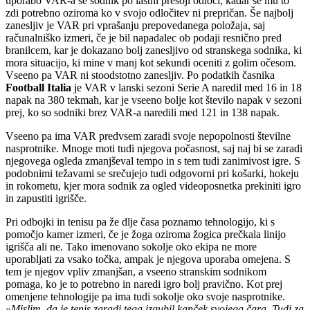
uporabo VAR-a se sodnik po lastni presoji odloči, kadar se mu to
zdi potrebno oziroma ko v svojo odločitev ni prepričan. Še najbolj
zanesljiv je VAR pri vprašanju prepovedanega položaja, saj
računalniško izmeri, če je bil napadalec ob podaji resnično pred
branilcem, kar je dokazano bolj zanesljivo od stranskega sodnika, ki
mora situacijo, ki mine v manj kot sekundi oceniti z golim očesom.
Vseeno pa VAR ni stoodstotno zanesljiv. Po podatkih časnika
Football Italia
je VAR v lanski sezoni Serie A naredil med 16 in 18
napak na 380 tekmah, kar je vseeno bolje kot število napak v sezoni
prej, ko so sodniki brez VAR-a naredili med 121 in 138 napak.
Vseeno pa ima VAR predvsem zaradi svoje nepopolnosti številne
nasprotnike. Mnoge moti tudi njegova počasnost, saj naj bi se zaradi
njegovega ogleda zmanjševal tempo in s tem tudi zanimivost igre. S
podobnimi težavami se srečujejo tudi odgovorni pri košarki, hokeju
in rokometu, kjer mora sodnik za ogled videoposnetka prekiniti igro
in zapustiti igrišče.
Pri odbojki in tenisu pa že dlje časa poznamo tehnologijo, ki s
pomočjo kamer izmeri, če je žoga oziroma žogica prečkala linijo
igrišča ali ne. Tako imenovano sokolje oko ekipa ne more
uporabljati za vsako točka, ampak je njegova uporaba omejena. S
tem je njegov vpliv zmanjšan, a vseeno stranskim sodnikom
pomaga, ko je to potrebno in naredi igro bolj pravično. Kot prej
omenjene tehnologije pa ima tudi sokolje oko svoje nasprotnike.
»Mislim, da je tenis zaradi tega izgubil kanček svojega čara. Tudi za