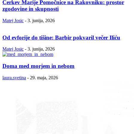
Cerkev Marije Pomočnice na Rakovniku: prostor
zgodovine in skupnosti
Matej Josic
-
3. junija, 2026
Od evforije do tišine: Barbir pokvaril večer Iliću
Matej Josic
-
3. junija, 2026
Doma med morjem in nebom
laura.svetina
-
29. maja, 2026