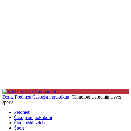
Doma
Predmeti
Časopisni praktikum
Tehnologija spreminja svet
športa
Predmeti
Časopisni praktikum
Študentski izdelki
Šport