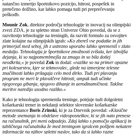
natančno izmerijo športnikovo pozicijo, hitrost, pospešek in
pretečeno dolžino, kar lahko pomaga tudi pri preprečevanju
poškodb.
Mounir Zok
, direktor področja tehnologije in inovacij na olimpijski
zvezi ZDA, je za spletno stran Univerze Ohio povedal, da se z
razvitostjo tehnologije na treningih, da razviti formulo za osvojitev
zlate kolajne na olimpijskih igrah:
»Ko zbereš vse podatke in jih
primerjaš med seboj, jih z ustrezno uporabo lahko spremeniš v zlato
medaljo. Tehnologija je športnikove zmožnosti zvišala, ker izboljša
dejanja, ki so najpomembnejša za zmago in so bila dotlej
neodkrita,«
je povedal
Zok
in dodal:
»razlike so na primer opazne
pri kolesarstvu, kjer se tekmovalec, glede na izmerjene telesne
značilnosti lahko prilagaja celo med dirko. Tudi pri plavanju
program ne meri le plavalčeve hitrosti, ampak tudi učinke
njegovega gibanja, njegovo dihanje in aerodinamičnost. Takšne
meritve naredijo usodno razliko.«
Kako je tehnologija spremenila treninge, potrjuje tudi dolgoletni
košarkarski trener in nekdanji selektor slovenske košarkarske
reprezentance
Boris Zrinski
, ki je za Dnevnik povedal:
»Klasične
metode snemanja in obdelave videoposnetkov, ki se jih nato prenese
na računalnik, pri meni odpadejo. Zdaj lahko s pomočjo aplikacij in
tabličnega računalnika že med treningom igralcem pošljem nekatere
informacije na njihov spletni naslov, tako da si lahko razne