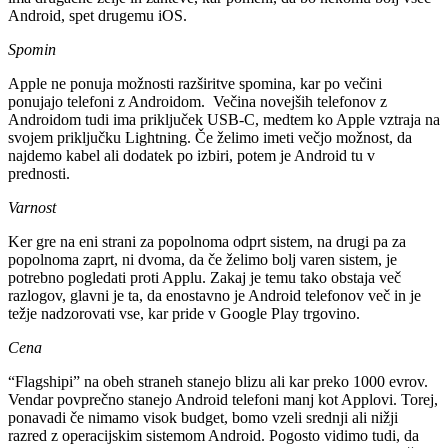
Android, spet drugemu iOS.
Spomin
Apple ne ponuja možnosti razširitve spomina, kar po večini
ponujajo telefoni z Androidom.
Večina novejših telefonov z
Androidom tudi ima priključek USB-C, medtem ko Apple vztraja na
svojem priključku Lightning. Če želimo imeti večjo možnost, da
najdemo kabel ali dodatek po izbiri, potem je Android tu v
prednosti.
Varnost
Ker gre na eni strani za popolnoma odprt sistem, na drugi pa za
popolnoma zaprt, ni dvoma, da če želimo bolj varen sistem, je
potrebno pogledati proti Applu. Zakaj je temu tako obstaja več
razlogov, glavni je ta, da enostavno je Android telefonov več in je
težje nadzorovati vse, kar pride v Google Play trgovino.
Cena
“Flagshipi” na obeh straneh stanejo blizu ali kar preko 1000 evrov.
Vendar povprečno stanejo Android telefoni manj kot Applovi. Torej,
ponavadi če nimamo visok budget, bomo vzeli srednji ali nižji
razred z operacijskim sistemom Android. Pogosto vidimo tudi, da