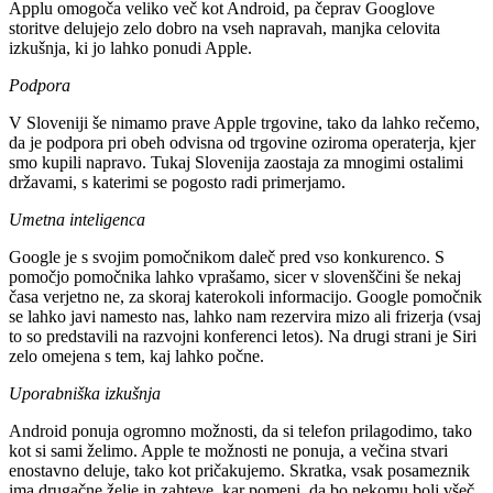
Applu omogoča veliko več kot Android, pa čeprav Googlove
storitve delujejo zelo dobro na vseh napravah, manjka celovita
izkušnja, ki jo lahko ponudi Apple.
Podpora
V Sloveniji še nimamo prave Apple trgovine, tako da lahko rečemo,
da je podpora pri obeh odvisna od trgovine oziroma operaterja, kjer
smo kupili napravo. Tukaj Slovenija zaostaja za mnogimi ostalimi
državami, s katerimi se pogosto radi primerjamo.
Umetna inteligenca
Google je s svojim pomočnikom daleč pred vso konkurenco. S
pomočjo pomočnika lahko vprašamo, sicer v slovenščini še nekaj
časa verjetno ne, za skoraj katerokoli informacijo. Google pomočnik
se lahko javi namesto nas, lahko nam rezervira mizo ali frizerja (vsaj
to so predstavili na razvojni konferenci letos). Na drugi strani je Siri
zelo omejena s tem, kaj lahko počne.
Uporabniška izkušnja
Android ponuja ogromno možnosti, da si telefon prilagodimo, tako
kot si sami želimo. Apple te možnosti ne ponuja, a večina stvari
enostavno deluje, tako kot pričakujemo. Skratka, vsak posameznik
ima drugačne želje in zahteve, kar pomeni, da bo nekomu bolj všeč