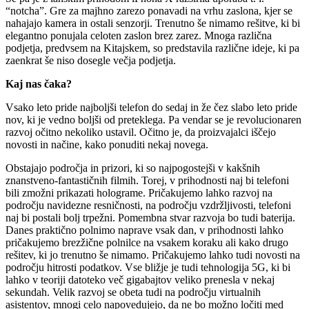
“notcha”. Gre za majhno zarezo ponavadi na vrhu zaslona, kjer se
nahajajo kamera in ostali senzorji. Trenutno še nimamo rešitve, ki bi
elegantno ponujala celoten zaslon brez zarez. Mnoga različna
podjetja, predvsem na Kitajskem, so predstavila različne ideje, ki pa
zaenkrat še niso dosegle večja podjetja.
Kaj nas čaka?
Vsako leto pride najboljši telefon do sedaj in že čez slabo leto pride
nov, ki je vedno boljši od preteklega. Pa vendar se je revolucionaren
razvoj očitno nekoliko ustavil. Očitno je, da proizvajalci iščejo
novosti in načine, kako ponuditi nekaj novega.
Obstajajo področja in prizori, ki so najpogostejši v kakšnih
znanstveno-fantastičnih filmih. Torej, v prihodnosti naj bi telefoni
bili zmožni prikazati holograme. Pričakujemo lahko razvoj na
področju navidezne resničnosti, na področju vzdržljivosti, telefoni
naj bi postali bolj trpežni. Pomembna stvar razvoja bo tudi baterija.
Danes praktično polnimo naprave vsak dan, v prihodnosti lahko
pričakujemo brezžične polnilce na vsakem koraku ali kako drugo
rešitev, ki jo trenutno še nimamo. Pričakujemo lahko tudi novosti na
področju hitrosti podatkov. Vse bližje je tudi tehnologija 5G, ki bi
lahko v teoriji datoteko več gigabajtov veliko prenesla v nekaj
sekundah. Velik razvoj se obeta tudi na področju virtualnih
asistentov, mnogi celo napovedujejo, da ne bo možno ločiti med