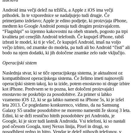
Android ima večji delež na tržišču, a Apple z iOS ima večji
prihodek. In te vzporednice se nadaljujejo tudi drugje. Če
primerjamo izdelavo; Apple je edino podjetje, ki proizvjaja iPhone,
medtem ko Google Android ponuja tudi drugim proizvajalcem.
“Flagshipi” so izjemno kakovostni na obeh straneh, pogosto pa trpi
kvaliteta pri cenejših Android telefonih. Če kupuješ iPhone, rabiš
izbrati le model, ki ti je všeč, če kupuješ Android, imaš na voljo
večjo izbiro, od znamke do modela, pa tudi ali bo Android “čisti” ali
bodo na njem dodatki, ki jih določene znamke zelo rade vključijo.
Operacijski sistem
Naslednja stvar, ki se tiče operacijskega sistema, je aktualnost oz
kompatibilnost operacijskega sistema. Če želimo imeti najnovejši
operacijski sistem takoj, ko ta izide, potem enostavno ni druge izbire
kot iPhone. Predvsem se to pozna, ker določeni proizvajalci
enostavno ne poskrbijo za posodobitve. Za primer si lahko
vzamemo iOS 12, ki se ga lahko namesti na iPhone 5s, ki je izšel
leta 2013. Če pogledamo konkurenco, vidimo, da na Samsung
Galaxy S5 uradne posodobitve ne moremo namestiti že skoraj 3 leta.
Edini, ki se drži resnično hitrih posodobitev pri Androidu, je
Google, ki je sicer tudi lastnik Androida. Vsi telefoni, ki so nastali
pod očesom Googla, torej Nexus linija, Pixel in drugi, so
posodbljeni redno in hitro. Vendar je delež njihovih telefonov, v