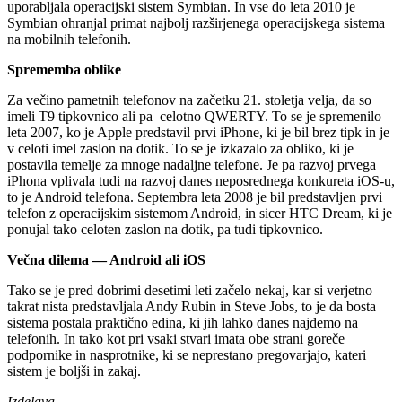
uporabljala operacijski sistem Symbian. In vse do leta 2010 je
Symbian ohranjal primat najbolj razširjenega operacijskega sistema
na mobilnih telefonih.
Sprememba oblike
Za večino pametnih telefonov na začetku 21. stoletja velja, da so
imeli T9 tipkovnico ali pa
celotno QWERTY. To se je spremenilo
leta 2007, ko je Apple predstavil prvi iPhone, ki je bil brez tipk in je
v celoti imel zaslon na dotik. To se je izkazalo za obliko, ki je
postavila temelje za mnoge nadaljne telefone. Je pa razvoj prvega
iPhona vplivala tudi na razvoj danes neposrednega konkureta iOS-u,
to je Android telefona. Septembra leta 2008 je bil predstavljen prvi
telefon z operacijskim sistemom Android, in sicer HTC Dream, ki je
ponujal tako celoten zaslon na dotik, pa tudi tipkovnico.
Večna dilema — Android ali iOS
Tako se je pred dobrimi desetimi leti začelo nekaj, kar si verjetno
takrat nista predstavljala Andy Rubin in Steve Jobs, to je da bosta
sistema postala praktično edina, ki jih lahko danes najdemo na
telefonih. In tako kot pri vsaki stvari imata obe strani goreče
podpornike in nasprotnike, ki se neprestano pregovarjajo, kateri
sistem je boljši in zakaj.
Izdelava