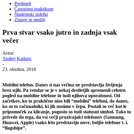
Predmeti
Časopisni praktikum
Študentski izdelki
Znanje in mediji
Prva stvar vsako jutro in zadnja vsak
večer
Avtor:
Andrej Kadunc
-
23. oktobra, 2018
Mobilni telefon. Danes si nas večina ne predstavlja življenja
brez njih. Pa vendar se je v nekaj destletjih spremenil celoten
pogled na mobilne telefone in tudi njihova uporabnost. Od
začetkov, ko to praktično niso bili “mobilni” telefoni, do danes,
ko so to računalniki, ki jih nosimo v žepu. Postali so več kot le
pripomoček za klicanje, pogosto so tudi statusni simbol. Tako to
privede do tega, da vsi večji prozivajalci telefonov (Samsung,
Huawei, Apple) vsako leto predstavijo nove, boljše telefone t. i.
“flagshipe”.