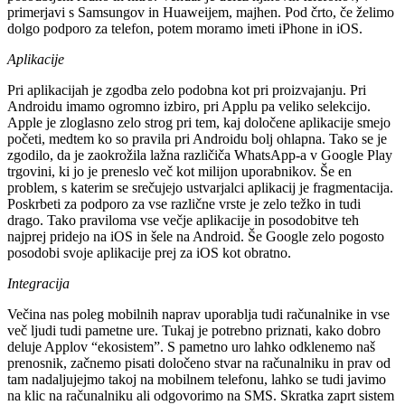
primerjavi s Samsungov in Huaweijem, majhen. Pod črto, če želimo
dolgo podporo za telefon, potem moramo imeti iPhone in iOS.
Aplikacije
Pri aplikacijah je zgodba zelo podobna kot pri proizvajanju. Pri
Androidu imamo ogromno izbiro, pri Applu pa veliko selekcijo.
Apple je zloglasno zelo strog pri tem, kaj določene aplikacije smejo
početi, medtem ko so pravila pri Androidu bolj ohlapna. Tako se je
zgodilo, da je zaokrožila lažna različiča WhatsApp-a v Google Play
trgovini, ki jo je preneslo več kot milijon uporabnikov. Še en
problem, s katerim se srečujejo ustvarjalci aplikacij je fragmentacija.
Poskrbeti za podporo za vse različne vrste je zelo težko in tudi
drago. Tako praviloma vse večje aplikacije in posodobitve teh
najprej pridejo na iOS in šele na Android. Še Google zelo pogosto
posodobi svoje aplikacije prej za iOS kot obratno.
Integracija
Večina nas poleg mobilnih naprav uporablja tudi računalnike in vse
več ljudi tudi pametne ure. Tukaj je potrebno priznati, kako dobro
deluje Applov “ekosistem”. S pametno uro lahko odklenemo naš
prenosnik, začnemo pisati določeno stvar na računalniku in prav od
tam nadaljujejmo takoj na mobilnem telefonu, lahko se tudi javimo
na klic na računalniku ali odgovorimo na SMS. Skratka zaprt sistem