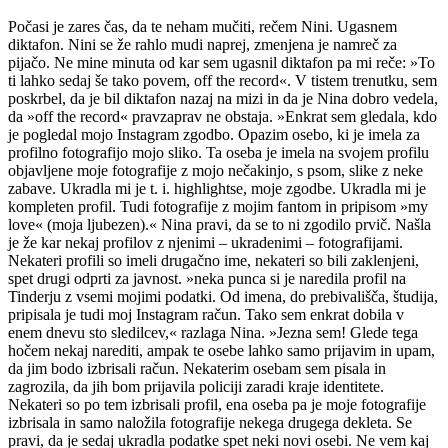
Počasi je zares čas, da te neham mučiti, rečem Nini. Ugasnem
diktafon. Nini se že rahlo mudi naprej, zmenjena je namreč za
pijačo. Ne mine minuta od kar sem ugasnil diktafon pa mi reče: »To
ti lahko sedaj še tako povem, off the record«. V tistem trenutku, sem
poskrbel, da je bil diktafon nazaj na mizi in da je Nina dobro vedela,
da »off the record« pravzaprav ne obstaja. »Enkrat sem gledala, kdo
je pogledal mojo Instagram zgodbo. Opazim osebo, ki je imela za
profilno fotografijo mojo sliko. Ta oseba je imela na svojem profilu
objavljene moje fotografije z mojo nečakinjo, s psom, slike z neke
zabave. Ukradla mi je t. i. highlightse, moje zgodbe. Ukradla mi je
kompleten profil. Tudi fotografije z mojim fantom in pripisom »my
love« (moja ljubezen).« Nina pravi, da se to ni zgodilo prvič. Našla
je že kar nekaj profilov z njenimi – ukradenimi – fotografijami.
Nekateri profili so imeli drugačno ime, nekateri so bili zaklenjeni,
spet drugi odprti za javnost. »neka punca si je naredila profil na
Tinderju z vsemi mojimi podatki. Od imena, do prebivališča, študija,
pripisala je tudi moj Instagram račun. Tako sem enkrat dobila v
enem dnevu sto sledilcev,« razlaga Nina. »Jezna sem! Glede tega
hočem nekaj narediti, ampak te osebe lahko samo prijavim in upam,
da jim bodo izbrisali račun. Nekaterim osebam sem pisala in
zagrozila, da jih bom prijavila policiji zaradi kraje identitete.
Nekateri so po tem izbrisali profil, ena oseba pa je moje fotografije
izbrisala in samo naložila fotografije nekega drugega dekleta. Se
pravi, da je sedaj ukradla podatke spet neki novi osebi. Ne vem kaj