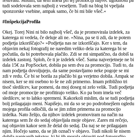
festivalu. Mislim, da sem imela pri tej promociji največ ugodnosti pa
tudi sodelovala sem najbolj z veseljem. Tudi na blog bi vpeljala
sponzorske vsebine, ampak samo, če bi mi bile všeč.«
#InšpekcijaProfila
Okej. Torej Nini ni bilo najbolj všeč, da je promovirala izdelek, za
katerega ni vedela, če deluje ali ne. »Nina, pa se ti zdi, da te potem
podjetja izkoriščajo?« »Podjetja nas ne izkoriščajo. Ker s tem, da
objavim nekaj fotografij ne naredim veliko dela za katerega bi se
počutila, da bi potrebovala plačilo. Zdi se mi simpatično, da dobiš ta
izdelek zastonj. Sploh, če ti je izdelek všeč. Sama najverjetneje ne bi
dala 15€ za PopSocket, dobila pa sem dva za promocijo. Tudi to, da
nam podjetja dovoljujejo, da same postavljamo neke pogoje se mi
zdi v redu. Če bi se borila za plačilo bi ga verjetno dobila. Ampak se
nisem, ker se mi osebno to še ne zdi primerno. Imam približno tri
tisoč sledilcev, kar pomeni, da moj doseg ni zelo velik. Tudi podjetja
od moje promocije ne profitirajo veliko. Ko pa bom imela več
sledilcev, se to lahko spremeni. Kakorkoli mislim, da se tudi podjetja
bolj prilagajajo meni. Napišejo, mi da so se po podrobnejšem ogledu
mojega profila odločili, da se jim zdim primerna za promocijo
izdelka. Nato želijo, da njihov izdelek promoviram na način na
katerega sem že do sedaj objavljala moje objave. Zares mi rečejo,
naj objavim kakor sem že delal do sedaj. Da naj se ne prilagajam
njim. Hočejo samo, da se jih označi v objavo. Tudi nikoli še nisem
dobila napisanih tekstov, ki bi jih morala objaviti pod fotografijo.