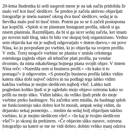
20-letna študentka ki sedi nasproti mene je na tak način pridobila že
malo več kot tisoč sledilcev. Še preden je začela aktivno objavljati
fotografije je imela namreč okrog dva tisoč sledilcev, sedaj je ta
številka malo pod tri tisoč tristo. Potem pa so se ti začeli postopoma
kar kopičiti. »Sploh si ne planiram Instagram profila, nikoli si ga
nisem planirala. Razmišljam, da bi si ga sicer sedaj začela, ker imam
po novem tudi blog, tako bi bilo vse skupaj bolj organizirano. Vedno
sem objavila kar mi je najbolj odgovarjalo v tistem dnevu,« mi pove
Nina, ko jo povprašam po vsebini, ki jo objavlja na svojem profilu.
V redu. Torej mogoče vsebine ne planira v smislu celotnega
estetskega izgleda objav ali tehnične plati profila, pa vendar
dvomim, da nima nikakršnega bojnega plana svojih objav. V tistem
Nina reče: »Naredila sem si business profil.« »In kako ti to
pomaga?« ji odgovorim. »S pomočjo business profila lahko vidim
katera slika dobi največ odziva in na podlagi tega lahko vidim
kakšna vsebina je mojim sledilcem najbolj všeč. Lahko tudi
pogledam koliko ljudi si je ogledalo mojo objavo oziroma kako so
prišli na mojo sliko. Vidim lahko, da veliko ljudi pride do moje
vsebine preko hashtagov. Na začetku sem mislila, da hashtagi sploh
ne funkcionirajo tako dobro kot bi morali, ampak sedaj vidim, da
dejansko nekaj pomenijo… mislim da sedaj bolj objavljam takšno
vsebino, ki je mojim sledilcem všeč.« »In kaj je tvojim sledilcem
všeč?« jo skoraj da prekinem. »Če objavim sliko narave, oziroma
fotografijo na kateri se me ne vidi dobro, dobim veliko manj odziva