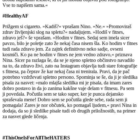
Vse to napišem sama.«
#HealthyAF
Prižgem si cigareto. »Kadiš?« vprašam Nino. »Ne.« »Promoviraš
zdrav življenjski slog na spletu?« nadaljujem. »Hodiš v fitnes,
zdravo ješ?« še vprašam. »Hodim v fitnes. Sedaj sem imela sicer
pavzo, bilo je poletje zato že nekaj časa nisem šla. Ko hodim v fitnes
tudi rada zdravo jem. Za zajtrk definitivno neko sadje, ovseni
kosmiči. Ko pa ne hodim v fitnes ne jem vedno zdravo,« priznava
Nina. Sicer pa razlaga še, da se je njeno spletno občinstvo navadilo
na to, da zdravo živi, zato na Instagram objavlja tudi stare fotografije
s fitnesa, pa čeprav že kar nekaj časa ni trenirala. Pravi, da je pač
potrebno vzdrževati spletno persono. Spominja se še, da ji je sledilka
pisala za nasvet: »malo mlajša sledilka mi je pisala, da imam zares
dobro postavo in da jo zanima kakšne vaje delam v fitnesu. Pa sem
ji povedala. Počutila sem se tako super, ker je punca dejansko
spraševala mene! Dobro sem se počutila glede sebe, rada sem ji
pomagala! Zares je nor občutek, ko pomagaš ljudem,« pravi Nina in
dodaja, da so ji sledilke pisale tudi ob drugih priložnostih, na primer
za nasvet glede ličenja.
#ThisOneIsForAllTheHATERS