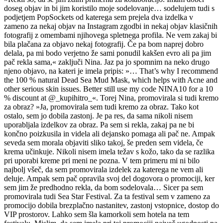
doseg objav in bi jim koristilo moje sodelovanje… sodelujem tudi s
podjetjem PopSockets od katerega sem prejela dva izdelka v
zameno za nekaj objav na Instagram zgodbi in nekaj objav klasičnih
fotografij z omembami njihovega spletnega profila. Ne vem zakaj bi
bila plačana za objavo nekaj fotografij. Če pa bom naprej dobro
delala, pa mi bodo verjetno že sami ponudil kakšen evro ali pa jim
pač rekla sama,« zaključi Nina. Jaz pa jo spomnim na neko drugo
njeno objavo, na kateri je imela pripis: »… That’s why I recommend
the 100 % natural Dead Sea Mud Mask, which helps with Acne and
other serious skin issues. Better still use my code NINA10 for a 10
% discount at @_kupihitro_«. Torej Nina, promovirala si tudi kremo
za obraz? »Ja, promovirala sem tudi kremo za obraz. Tako kot
ostalo, sem jo dobila zastonj. Je pa res, da sama nikoli nisem
uporabljala izdelkov za obraz. Pa sem si rekla, zakaj pa ne bi
končno poizkusila in videla ali dejansko pomaga ali pač ne. Ampak
seveda sem morala objaviti sliko takoj, še preden sem videla, če
krema učinkuje. Nikoli nisem imela težav s kožo, tako da se razlika
pri uporabi kreme pri meni ne pozna. V tem primeru mi ni bilo
najbolj všeč, da sem promovirala izdelek za katerega ne vem ali
deluje. Ampak sem pač opravila svoj del dogovora o promociji, ker
sem jim že predhodno rekla, da bom sodelovala… Sicer pa sem
promovirala tudi Sea Star Festival. Za ta festival sem v zameno za
promocijo dobila brezplačno nastanitev, zastonj vstopnice, dostop do
VIP prostorov. Lahko sem šla kamorkoli sem hotela na tem