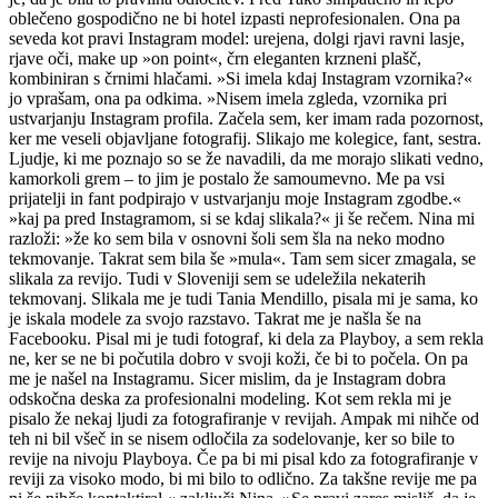
oblečeno gospodično ne bi hotel izpasti neprofesionalen. Ona pa
seveda kot pravi Instagram model: urejena, dolgi rjavi ravni lasje,
rjave oči, make up »on point«, črn eleganten krzneni plašč,
kombiniran s črnimi hlačami. »Si imela kdaj Instagram vzornika?«
jo vprašam, ona pa odkima. »Nisem imela zgleda, vzornika pri
ustvarjanju Instagram profila. Začela sem, ker imam rada pozornost,
ker me veseli objavljane fotografij. Slikajo me kolegice, fant, sestra.
Ljudje, ki me poznajo so se že navadili, da me morajo slikati vedno,
kamorkoli grem – to jim je postalo že samoumevno. Me pa vsi
prijatelji in fant podpirajo v ustvarjanju moje Instagram zgodbe.«
»kaj pa pred Instagramom, si se kdaj slikala?« ji še rečem. Nina mi
razloži: »že ko sem bila v osnovni šoli sem šla na neko modno
tekmovanje. Takrat sem bila še »mula«. Tam sem sicer zmagala, se
slikala za revijo. Tudi v Sloveniji sem se udeležila nekaterih
tekmovanj. Slikala me je tudi Tania Mendillo, pisala mi je sama, ko
je iskala modele za svojo razstavo. Takrat me je našla še na
Facebooku. Pisal mi je tudi fotograf, ki dela za Playboy, a sem rekla
ne, ker se ne bi počutila dobro v svoji koži, če bi to počela. On pa
me je našel na Instagramu. Sicer mislim, da je Instagram dobra
odskočna deska za profesionalni modeling. Kot sem rekla mi je
pisalo že nekaj ljudi za fotografiranje v revijah. Ampak mi nihče od
teh ni bil všeč in se nisem odločila za sodelovanje, ker so bile to
revije na nivoju Playboya. Če pa bi mi pisal kdo za fotografiranje v
reviji za visoko modo, bi mi bilo to odlično. Za takšne revije me pa