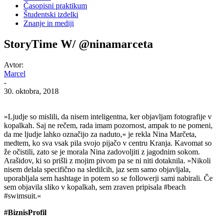
Časopisni praktikum
Študentski izdelki
Znanje in mediji
StoryTime W/ @ninamarceta
Avtor:
Marcel
-
30. oktobra, 2018
»Ljudje so mislili, da nisem inteligentna, ker objavljam fotografije v
kopalkah. Saj ne rečem, rada imam pozornost, ampak to ne pomeni,
da me ljudje lahko označijo za naduto,« je rekla Nina Marčeta,
medtem, ko sva vsak pila svojo pijačo v centru Kranja. Kavomat so
že očistili, zato se je morala Nina zadovoljiti z jagodnim sokom.
Arašidov, ki so prišli z mojim pivom pa se ni niti dotaknila. »Nikoli
nisem delala specifično na sledilcih, jaz sem samo objavljala,
uporabljala sem hashtage in potem so se followerji sami nabirali. Če
sem objavila sliko v kopalkah, sem zraven pripisala #beach
#swimsuit.«
#BiznisProfil