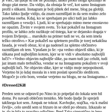
je všeč, da ljudje ki me ne poznajo, lahko preko bloga spoznajo še
drugo plat mene. Da vidijo, da obstaja še več, kot samo Instagram
profil s slikami. Instagram je bolj plitek del mene, blog pa globlji.
Tako lahko ljudje vidijo, da znam razmišljati in da sem realno zelo
posebna oseba. Kdaj, ko se sprehajam po ulici tudi jaz lahko
razmišljam o vesoljci. Ljudi, ki se sprehajajo mimo mene enostavno
ne opazim. Živim v svojem svetu. To kar pokažeš na Instagram
profilu, se lahko zelo razlikuje od tistega, kar se dejansko dogaja v
tvojem življenju… marsikdo na primer tudi ne ve, da sem imela
težko otroštvo.« Kar pokažeš na spletnem profilu je torej nekakšna
fasada, je veseli obraz, ki si ga nadeneš za spletno občinstvo
razmišljam ob tem. Vprašam jo še: »pa vedno objaviš sliko, ki je
slikana pod najboljšim kotom, kjer se te vidi v absolutno najboljši
luči?« »Vedno objavim najboljše slike, pa mam tudi jaz celulit, tudi
jaz imam malo trebuščka, vendar se na Instagramu pokažem v svoji
najboljši luči. Ne objavim slike, kjer se vidijo moje nepopolnosti.
Verjetno bi jo kdaj morala in s tem poslati sporočilo sledilcem.
Mogoče jo celo bom, vendar verjetno na blogu, ne na Instagramu.«
#Dressed2Kill
Preden sem se odpravil po Nino in jo pripeljal do lokala sem bil
doma. Po navadi oblečem trenirko. Me bodo ljudje že sprejeli
takšnega kot sem. Ampak ne tokrat. Kavbojke, srajčka, »ta k mašni
čevlji«, celo uredil sem si frizuro in se obril po obrazu. Izkazalo se
je, da je bila to pravilna odločitev. Pred Tako simpatično in lepo