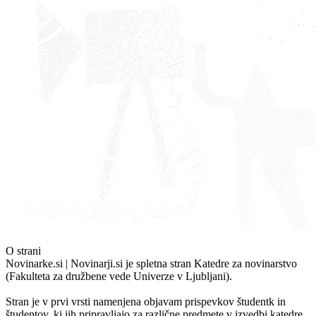
O strani
Novinarke.si | Novinarji.si je spletna stran Katedre za novinarstvo
(Fakulteta za družbene vede Univerze v Ljubljani).
Stran je v prvi vrsti namenjena objavam prispevkov študentk in
študentov, ki jih pripravljajo za različne predmete v izvedbi katedre.