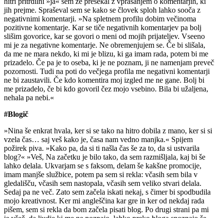
hitri pritrdilni »ja« sem že presekal z vprašanjem o komentarjih, ki
jih prejme. Spraševal sem se kako se človek sploh lahko sooča z
negativnimi komentarji. »Na spletnem profilu dobim večinoma
pozitivne komentarje. Kar se tiče negativnih komentarjev pa bolj
slišim govorice, kar se govori o meni od mojih prijateljev. Vseeno
mi je za negativne komentarje. Ne obremenjujem se. Če bi slišala,
da me ne mara nekdo, ki mi je blizu, ki ga imam rada, potem bi me
prizadelo. Če pa je to oseba, ki je ne poznam, ji ne namenjam preveč
pozornosti. Tudi na poti do večjega profila me negativni komentarji
ne bi zaustavili. Če kdo komentira moj izgled me ne gane. Bolj bi
me prizadelo, če bi kdo govoril čez mojo vsebino. Bila bi užaljena,
nehala pa nebi.«
#Blogič
»Nina še enkrat hvala, ker si se tako na hitro dobila z mano, ker si si
vzela čas… saj veš kako je, časa nam vedno manjka.« Spijem
požirek piva. »Kako pa, da si ti našla čas še za to, da si ustvarila
blog?« »Veš, Na začetku je bilo tako, da sem razmišljala, kaj bi še
lahko delala. Ukvarjam se s faksom, delam še kakšne promocije,
imam manjše službice, potem pa sem si rekla: včasih sem bila v
gledališču, včasih sem nastopala, včasih sem veliko stvari delala.
Sedaj pa ne več. Zato sem začela iskati nekaj, s čimer bi spodbudila
mojo kreativnost. Ker mi angleščina kar gre in ker od nekdaj rada
pišem, sem si rekla da bom začela pisati blog. Po drugi strani pa mi