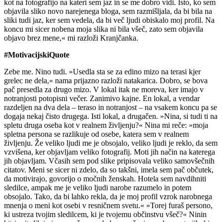
kot na fotografijo na kateri sem jaz in se me dobro vidi. Isto, ko sem
objavila sliko novo narejenega bloga, sem razmišljala, da bi bila na
sliki tudi jaz, ker sem vedela, da bi več ljudi obiskalo moj profil. Na
koncu mi sicer nobena moja slika ni bila všeč, zato sem objavila
objavo brez mene,« mi razloži Kranjčanka.
#MotivacijskiQuote
Zebe me. Nino tudi. »Usedla sta se za edino mizo na terasi kjer
grelec ne dela,« nama prijazno razloži natakarica. Dobro, se bova
pač presedla za drugo mizo. V lokal itak ne moreva, ker imajo v
notranjosti potopisni večer. Zanimivo kajne. En lokal, a vendar
razdeljen na dva dela – teraso in notranjost – na vsakem koncu pa se
dogaja nekaj čisto drugega. Isti lokal, a drugačen. »Nina, si tudi ti na
spletu druga oseba kot v realnem življenju?« Nina mi reče: »moja
spletna persona se razlikuje od osebe, katera sem v realnem
življenju. Že veliko ljudi me je obsojalo, veliko ljudi je reklo, da sem
vzvišena, ker objavljam veliko fotografij. Moti jih način na katerega
jih objavljam. Včasih sem pod slike pripisovala veliko samovšečnih
citatov. Meni se sicer ni zdelo, da so takšni, imela sem pač občutek,
da motivirajo, govorijo o močnih ženskah. Hotela sem navdihniti
sledilce, ampak me je veliko ljudi narobe razumelo in potem
obsojalo. Tako, da bi lahko rekla, da je moj profil vzrok narobnega
mnenja o meni kot osebi v resničnem svetu.« »Torej furaš persono,
ki ustreza tvojim sledilcem, ki je tvojemu občinstvu všeč?« Ninin