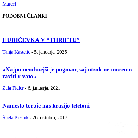
Marcel
PODOBNI ČLANKI
HUDIČEVKA V “THRIFTU”
Tanja Kastelic
-
5. januarja, 2025
»Najpomembnejši je pogovor, saj otrok ne moremo
zaviti v vato«
Zala Fidler
-
6. januarja, 2021
Namesto torbic nas krasijo telefoni
Špela Plešnik
-
26. oktobra, 2017