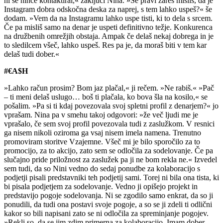
ni še nihče kontaktiral,« zaključi Nina. »Se pravi zares misliš, da je
Instagram dobra odskočna deska za naprej, s tem lahko uspeš?« še
dodam. »Vem da na Instagramu lahko uspe tisti, ki to dela s srcem.
Če pa misliš samo na denar je uspeti definitivno težje. Konkurenca
na družbenih omrežjih obstaja. Ampak če delaš nekaj dobrega in je
to sledilcem všeč, lahko uspeš. Res pa je, da moraš biti v tem kar
delaš tudi dober.«
#€A$H
»Lahko račun prosim? Bom jaz plačal,« ji rečem. »Ne rabiš.« »Pač
– ti meni delaš uslugo… boš ti plačala, ko bova šla na kosilo,« se
pošalim. »Pa si ti kdaj povezovala svoj spletni profil z denarjem?« jo
vprašam. Nina pa v smehu takoj odgovori: »že več ljudi me je
vprašalo, če sem svoj profil povezovala tudi z zaslužkom. V resnici
ga nisem nikoli oziroma ga vsaj nisem imela namena. Trenutno
promoviram storitve Vzajemne. Všeč mi je bilo sporočilo za to
promocijo, za to akcijo, zato sem se odločila za sodelovanje. Če pa
slučajno pride priložnost za zaslužek pa ji ne bom rekla ne.« Izvedel
sem tudi, da so Nini vedno do sedaj ponudbe za kolaboracijo s
podjetji pisali predstavniki teh podjetij sami. Torej ni bila ona tista, ki
bi pisala podjetjem za sodelovanje. Vedno ji opišejo projekt in
predstavijo pogoje sodelovanja. Ni se zgodilo samo enkrat, da so ji
ponudili, da tudi ona postavi svoje pogoje, a so se ji zdeli ti odlični
kakor so bili napisani zato se ni odločila za spreminjanje pogojev.
»Rekli so, da se jim zdim primerna za kolaboracijo. Imam dober