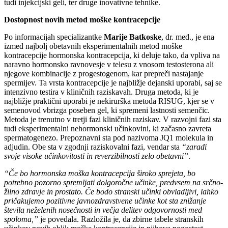
tudi injekcijski geli, ter druge inovativne tehnike.
Dostopnost novih metod moške kontracepcije
Po informacijah specializantke
Marije Batkoske
, dr. med., je ena
izmed najbolj obetavnih eksperimentalnih metod moške
kontracepcije hormonska kontracepcija, ki deluje tako, da vpliva na
naravno hormonsko ravnovesje v telesu z vnosom testosterona ali
njegove kombinacije z progestogenom, kar prepreči nastajanje
spermijev. Ta vrsta kontracepcije je najbližje dejanski uporabi, saj se
intenzivno testira v kliničnih raziskavah. Druga metoda, ki je
najbližje praktični uporabi je nekirurška metoda RISUG, kjer se v
semenovod vbrizga poseben gel, ki spremeni lastnosti semenčic.
Metoda je trenutno v tretji fazi kliničnih raziskav. V razvojni fazi sta
tudi eksperimentalni nehormonski učinkovini, ki začasno zavreta
spermatogenezo. Prepoznavni sta pod nazivoma JQ1 molekula in
adjudin. Obe sta v zgodnji raziskovalni fazi, vendar sta
“zaradi
svoje visoke učinkovitosti in reverzibilnosti zelo obetavni”
.
“Če bo hormonska moška kontracepcija široko sprejeta, bo
potrebno pozorno spremljati dolgoročne učinke, predvsem na srčno-
žilno zdravje in prostato. Če bodo stranski učinki obvladljivi, lahko
pričakujemo pozitivne javnozdravstvene učinke kot sta znižanje
števila neželenih nosečnosti in večja delitev odgovornosti med
spoloma,”
je povedala. Razložila je, da zbirne tabele stranskih