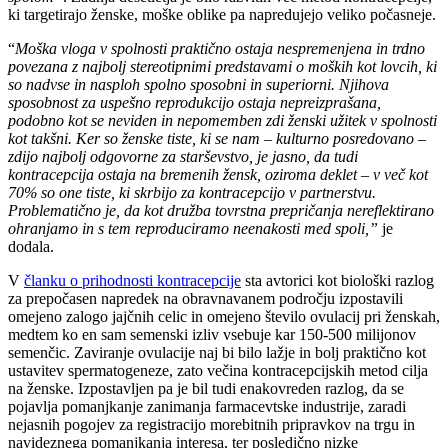
ki targetirajo ženske, moške oblike pa napredujejo veliko počasneje.
“
Moška vloga v spolnosti praktično ostaja nespremenjena in trdno
povezana z najbolj stereotipnimi predstavami o moških kot lovcih, ki
so nadvse in nasploh spolno sposobni in superiorni. Njihova
sposobnost za uspešno reprodukcijo ostaja nepreizprašana,
podobno kot se neviden in nepomemben zdi ženski užitek v spolnosti
kot takšni. Ker so ženske tiste, ki se nam – kulturno posredovano –
zdijo najbolj odgovorne za starševstvo, je jasno, da tudi
kontracepcija ostaja na bremenih žensk, oziroma deklet – v več kot
70% so one tiste, ki skrbijo za kontracepcijo v partnerstvu.
Problematično je, da kot družba tovrstna prepričanja nereflektirano
ohranjamo in s tem reproduciramo neenakosti med spoli,”
je
dodala.
V
članku o prihodnosti kontracepcije
sta avtorici kot biološki razlog
za prepočasen napredek na obravnavanem področju izpostavili
omejeno zalogo jajčnih celic in omejeno število ovulacij pri ženskah,
medtem ko en sam semenski izliv vsebuje kar 150-500 milijonov
semenčic. Zaviranje ovulacije naj bi bilo lažje in bolj praktično kot
ustavitev spermatogeneze, zato večina kontracepcijskih metod cilja
na ženske. Izpostavljen pa je bil tudi enakovreden razlog, da se
pojavlja pomanjkanje zanimanja farmacevtske industrije, zaradi
nejasnih pogojev za registracijo morebitnih pripravkov na trgu in
navideznega pomanjkanja interesa, ter posledično nizke