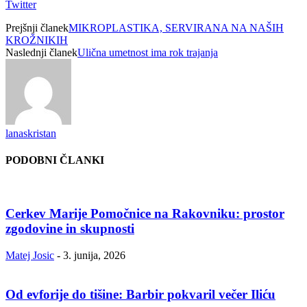
Twitter
Prejšnji članek
MIKROPLASTIKA, SERVIRANA NA NAŠIH
KROŽNIKIH
Naslednji članek
Ulična umetnost ima rok trajanja
lanaskristan
PODOBNI ČLANKI
Cerkev Marije Pomočnice na Rakovniku: prostor
zgodovine in skupnosti
Matej Josic
-
3. junija, 2026
Od evforije do tišine: Barbir pokvaril večer Iliću