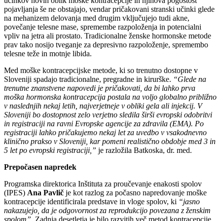
učinkov novih oblik moške kontracepcije in njihova pogostost
pojavljanja še ne obstajajo, vendar pričakovani stranski učinki glede
na mehanizem delovanja med drugim vključujejo tudi akne,
povečanje telesne mase, spremembe razpoloženja in potencialni
vpliv na jetra ali prostato. Tradicionalne ženske hormonske metode
prav tako nosijo tveganje za depresivno razpoloženje, spremembo
telesne teže in motnje libida.
Med moške kontracepcijske metode, ki so trenutno dostopne v
Sloveniji spadajo tradicionalne, pregradne in kirurške.
“Glede na
trenutne znanstvene napovedi je pričakovati, da bi lahko prva
moška hormonska kontracepcija postala na voljo globalno približno
v naslednjih nekaj letih, najverjetneje v obliki gela ali injekcij. V
Sloveniji bo dostopnost zelo verjetno sledila širši evropski odobritvi
in registraciji na ravni Evropske agencije za zdravila (EMA). Po
registraciji lahko pričakujemo nekaj let za uvedbo v vsakodnevno
klinično prakso v Sloveniji, kar pomeni realistično obdobje med 3 in
5 let po evropski registraciji,”
je razložila Batkoska, dr. med.
Prepočasen napredek
Programska direktorica Inštituta za proučevanje enakosti spolov
(IPES)
Ana Pavlič
je kot razlog za počasno napredovanje moške
kontracepcije identificirala predstave in vloge spolov, ki
“jasno
nakazujejo, da je odgovornost za reprodukcijo povezana z ženskim
spolom”
. Zadnja desetletja je bilo razvitih več metod kontracepcije,