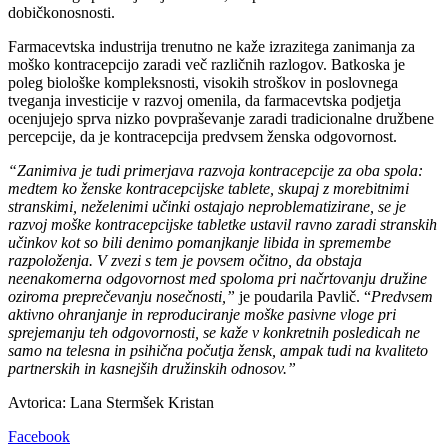
dobičkonosnosti.
Farmacevtska industrija trenutno ne kaže izrazitega zanimanja za
moško kontracepcijo zaradi več različnih razlogov. Batkoska je
poleg biološke kompleksnosti, visokih stroškov in poslovnega
tveganja investicije v razvoj omenila, da farmacevtska podjetja
ocenjujejo sprva nizko povpraševanje zaradi tradicionalne družbene
percepcije, da je kontracepcija predvsem ženska odgovornost.
“Zanimiva je tudi primerjava razvoja kontracepcije za oba spola:
medtem ko ženske kontracepcijske tablete, skupaj z morebitnimi
stranskimi, neželenimi učinki ostajajo neproblematizirane, se je
razvoj moške kontracepcijske tabletke ustavil ravno zaradi stranskih
učinkov kot so bili denimo pomanjkanje libida in spremembe
razpoloženja. V zvezi s tem je povsem očitno, da obstaja
neenakomerna odgovornost med spoloma pri načrtovanju družine
oziroma preprečevanju nosečnosti,”
je poudarila Pavlič. “
Predvsem
aktivno ohranjanje in reproduciranje moške pasivne vloge pri
sprejemanju teh odgovornosti, se kaže v konkretnih posledicah ne
samo na telesna in psihična počutja žensk, ampak tudi na kvaliteto
partnerskih in kasnejših družinskih odnosov.”
Avtorica: Lana Stermšek Kristan
Facebook