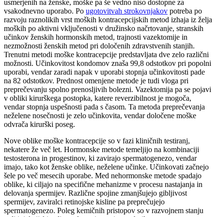
usmerjenih na ženske, moške pa še vedno niso dostopne za
vsakodnevno uporabo. Po
ugotovitvah strokovnjakov
potreba po
razvoju raznolikih vrst moških kontracepcijskih metod izhaja iz želja
moških po aktivni vključenosti v družinsko načrtovanje, stranskih
učinkov ženskih hormonskih metod, trajnosti vazektomije in
nezmožnosti ženskih metod pri določenih zdravstvenih stanjih.
Trenutni metodi moške kontracepcije predstavljata dve zelo različni
možnosti. Učinkovitost kondomov znaša 99,8 odstotkov pri popolni
uporabi, vendar zaradi napak v uporabi stopnja učinkovitosti pade
na 82 odstotkov. Prednost omenjene metode je tudi vloga pri
preprečevanju spolno prenosljivih bolezni. Vazektomija pa se pojavi
v obliki kirurškega postopka, katere reverzibilnost je mogoča,
vendar stopnja uspešnosti pada s časom. Ta metoda preprečevanja
neželene nosečnosti je zelo učinkovita, vendar določene moške
odvrača kirurški poseg.
Nove oblike moške kontracepcije so v fazi kliničnih testiranj,
nekatere že več let.
Hormonske metode temeljijo na kombinaciji
testosterona in progestinov, ki zavirajo spermatogenezo, vendar
imajo, tako kot ženske oblike, neželene učinke. Učinkovati začnejo
šele po več mesecih uporabe. Med nehormonske metode spadajo
oblike, ki ciljajo na specifične mehanizme v procesu nastajanja in
delovanja spermijev. Različne spojine zmanjšujejo gibljivost
spermijev, zaviralci retinojske kisline pa preprečujejo
spermatogenezo. Poleg kemičnih pristopov so v razvojnem stanju