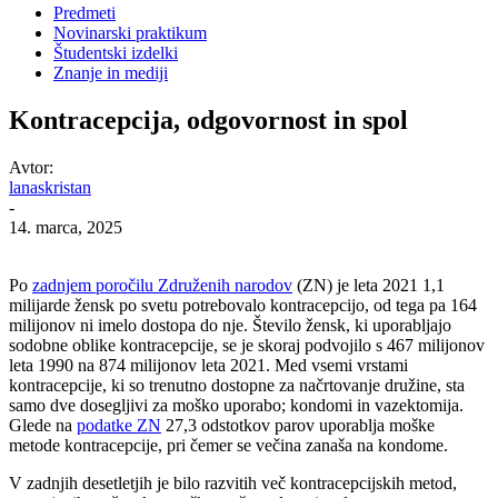
Predmeti
Novinarski praktikum
Študentski izdelki
Znanje in mediji
Kontracepcija, odgovornost in spol
Avtor:
lanaskristan
-
14. marca, 2025
Po
zadnjem poročilu Združenih narodov
(ZN) je leta 2021 1,1
milijarde žensk po svetu potrebovalo kontracepcijo, od tega pa 164
milijonov ni imelo dostopa do nje. Število žensk, ki uporabljajo
sodobne oblike kontracepcije, se je skoraj podvojilo s 467 milijonov
leta 1990 na 874 milijonov leta 2021. Med vsemi vrstami
kontracepcije, ki so trenutno dostopne za načrtovanje družine, sta
samo dve dosegljivi za moško uporabo; kondomi in vazektomija.
Glede na
podatke ZN
27,3 odstotkov parov uporablja moške
metode kontracepcije, pri čemer se večina zanaša na kondome.
V zadnjih desetletjih je bilo razvitih več kontracepcijskih metod,