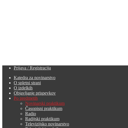
Prijava / Registracija
Katedra za novinarstvo
O spletni strani
O izdelkih
Objavljanje prispevkov
Po predmetih
Novinarski praktikum
Časopisni praktikum
Radio
Radijski praktikum
Televizijsko novinarstvo