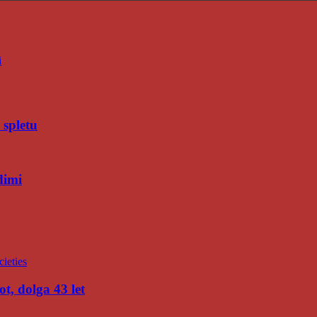
i
 spletu
dimi
t, dolga 43 let