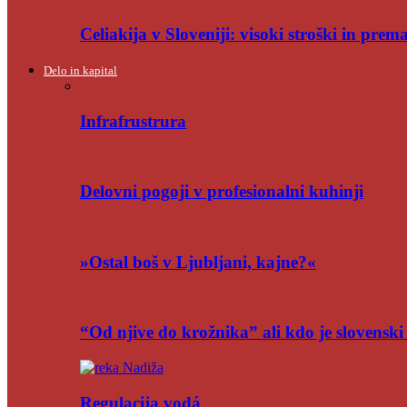
Celiakija v Sloveniji: visoki stroški in pre
Delo in kapital
Infrafrustrura
Delovni pogoji v profesionalni kuhinji
»Ostal boš v Ljubljani, kajne?«
“Od njive do krožnika” ali kdo je slovensk
Regulacija vodá