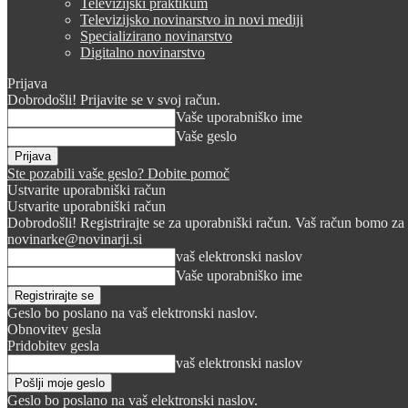
Televizijski praktikum
Televizijsko novinarstvo in novi mediji
Specializirano novinarstvo
Digitalno novinarstvo
Prijava
Dobrodošli! Prijavite se v svoj račun.
Vaše uporabniško ime
Vaše geslo
Ste pozabili vaše geslo? Dobite pomoč
Ustvarite uporabniški račun
Ustvarite uporabniški račun
Dobrodošli! Registrirajte se za uporabniški račun. Vaš račun bomo za 
novinarke@novinarji.si
vaš elektronski naslov
Vaše uporabniško ime
Geslo bo poslano na vaš elektronski naslov.
Obnovitev gesla
Pridobitev gesla
vaš elektronski naslov
Geslo bo poslano na vaš elektronski naslov.