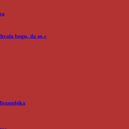
na
n hvala bogu, da so.«
 Mozambika