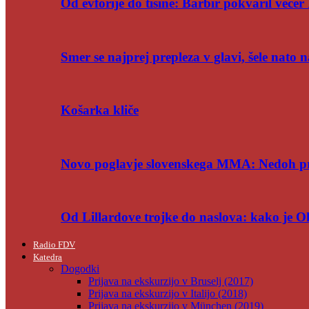
Od evforije do tišine: Barbir pokvaril večer 
Smer se najprej prepleza v glavi, šele nato n
Košarka kliče
Novo poglavje slovenskega MMA: Nedoh p
Od Lillardove trojke do naslova: kako je 
Radio FDV
Katedra
Dogodki
Prijava na ekskurzijo v Bruselj (2017)
Prijava na ekskurzijo v Italijo (2018)
Prijava na ekskurzijo v München (2019)