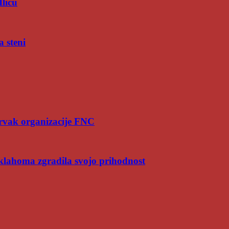
Iliću
a steni
rvak organizacije FNC
Oklahoma zgradila svojo prihodnost