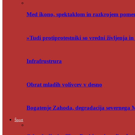
Med ikono, spektaklom in razkrojem pome
»Tudi protiprotestniki so vredni življenja i
Infrafrustrura
Obrat mladih volivcev v desno
Bogatenje Zahoda, degradacija severnega
Šport