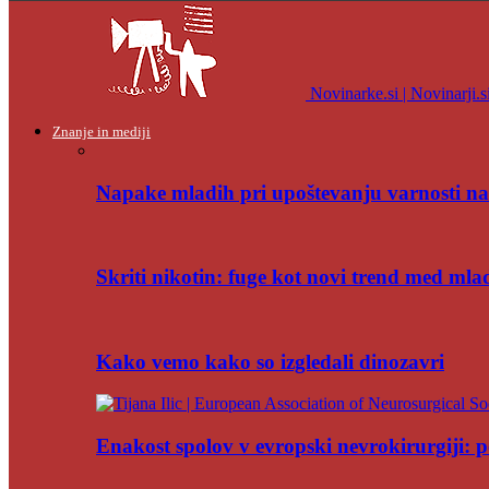
Novinarke.si | Novinarji.s
Znanje in mediji
Napake mladih pri upoštevanju varnosti na
Skriti nikotin: fuge kot novi trend med mla
Kako vemo kako so izgledali dinozavri
Enakost spolov v evropski nevrokirurgiji: po