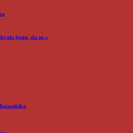
na
n hvala bogu, da so.«
 Mozambika