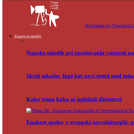
Novinarke.si | Novinarji.s
Znanje in mediji
Napake mladih pri upoštevanju varnosti na
Skriti nikotin: fuge kot novi trend med mla
Kako vemo kako so izgledali dinozavri
Enakost spolov v evropski nevrokirurgiji: po