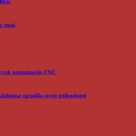
Iliću
a steni
rvak organizacije FNC
Oklahoma zgradila svojo prihodnost