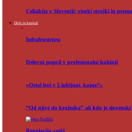
Celiakija v Sloveniji: visoki stroški in pre
Delo in kapital
Infrafrustrura
Delovni pogoji v profesionalni kuhinji
»Ostal boš v Ljubljani, kajne?«
“Od njive do krožnika” ali kdo je slovensk
Regulacija vodá