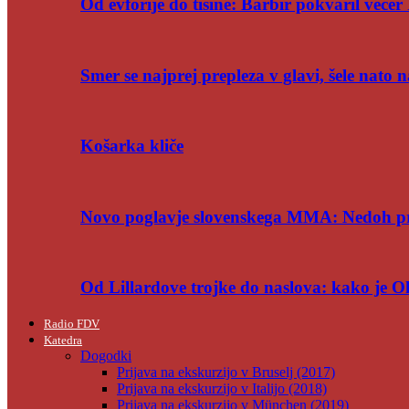
Od evforije do tišine: Barbir pokvaril večer 
Smer se najprej prepleza v glavi, šele nato n
Košarka kliče
Novo poglavje slovenskega MMA: Nedoh p
Od Lillardove trojke do naslova: kako je 
Radio FDV
Katedra
Dogodki
Prijava na ekskurzijo v Bruselj (2017)
Prijava na ekskurzijo v Italijo (2018)
Prijava na ekskurzijo v München (2019)