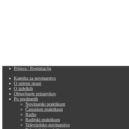
Prijava / Registracija
Katedra za novinarstvo
O spletni strani
O izdelkih
Objavljanje prispevkov
Po predmetih
Novinarski praktikum
Časopisni praktikum
Radio
Radijski praktikum
Televizijsko novinarstvo