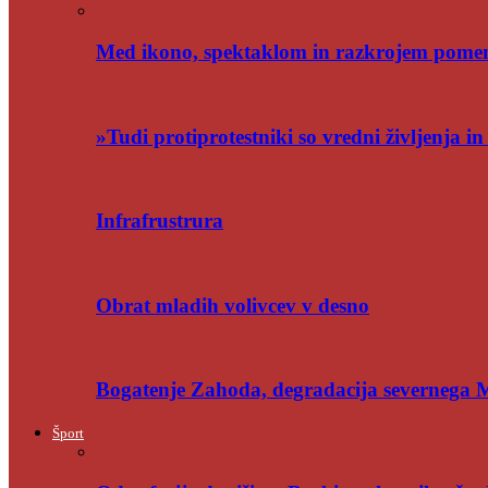
Med ikono, spektaklom in razkrojem pome
»Tudi protiprotestniki so vredni življenja i
Infrafrustrura
Obrat mladih volivcev v desno
Bogatenje Zahoda, degradacija severnega
Šport