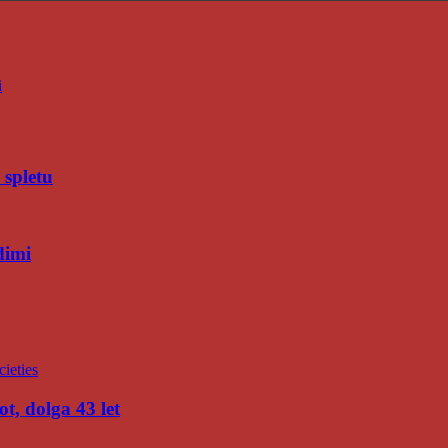
i
 spletu
dimi
t, dolga 43 let