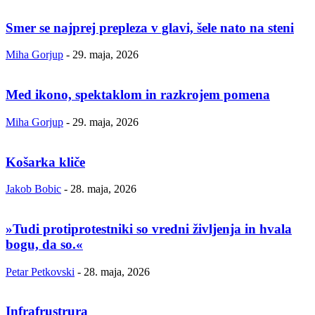
Smer se najprej prepleza v glavi, šele nato na steni
Miha Gorjup
-
29. maja, 2026
Med ikono, spektaklom in razkrojem pomena
Miha Gorjup
-
29. maja, 2026
Košarka kliče
Jakob Bobic
-
28. maja, 2026
»Tudi protiprotestniki so vredni življenja in hvala
bogu, da so.«
Petar Petkovski
-
28. maja, 2026
Infrafrustrura