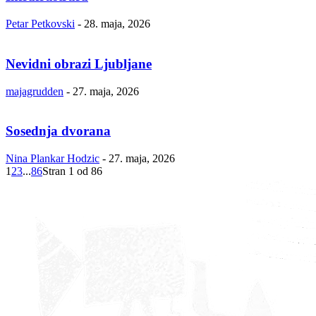
Petar Petkovski
-
28. maja, 2026
Nevidni obrazi Ljubljane
majagrudden
-
27. maja, 2026
Sosednja dvorana
Nina Plankar Hodzic
-
27. maja, 2026
1
2
3
...
86
Stran 1 od 86