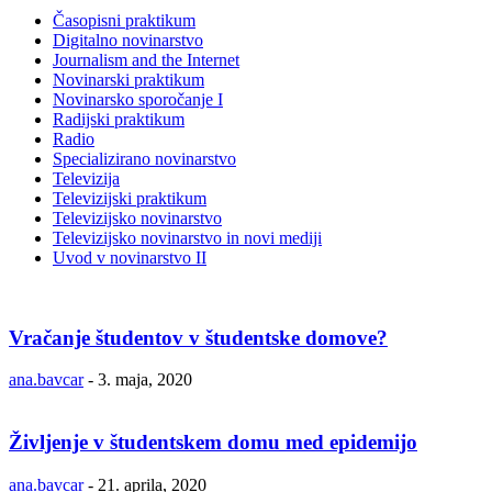
Časopisni praktikum
Digitalno novinarstvo
Journalism and the Internet
Novinarski praktikum
Novinarsko sporočanje I
Radijski praktikum
Radio
Specializirano novinarstvo
Televizija
Televizijski praktikum
Televizijsko novinarstvo
Televizijsko novinarstvo in novi mediji
Uvod v novinarstvo II
Vračanje študentov v študentske domove?
ana.bavcar
-
3. maja, 2020
Življenje v študentskem domu med epidemijo
ana.bavcar
-
21. aprila, 2020