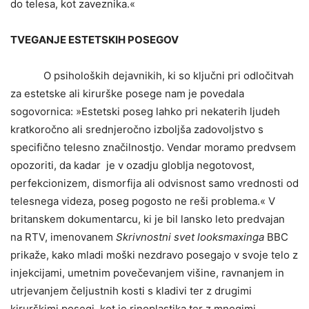
do telesa, kot zaveznika.«
TVEGANJE ESTETSKIH POSEGOV
O psiholoških dejavnikih, ki so ključni pri odločitvah
za estetske ali kirurške posege nam je povedala
sogovornica: »Estetski poseg lahko pri nekaterih ljudeh
kratkoročno ali srednjeročno izboljša zadovoljstvo s
specifično telesno značilnostjo. Vendar moramo predvsem
opozoriti, da kadar je v ozadju globlja negotovost,
perfekcionizem, dismorfija ali odvisnost samo vrednosti od
telesnega videza, poseg pogosto ne reši problema.« V
britanskem dokumentarcu, ki je bil lansko leto predvajan
na RTV, imenovanem
Skrivnostni svet looksmaxinga
BBC
prikaže, kako mladi moški nezdravo posegajo v svoje telo z
injekcijami, umetnim povečevanjem višine, ravnanjem in
utrjevanjem čeljustnih kosti s kladivi ter z drugimi
kirurškimi posegi, kot je rinoplastika ter z mnogimi