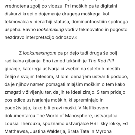
vrednotena zgolj po videzu. Pri moških pa te digitalni
diskurzi krepijo dojemanje drugega moškega, kot
tekmovalca v hierarhiji statusa, dominantnostiiin spolnega
uspeha. Ravno
looksmaxing
vodi v tekmovalno in pogosto
nezdravo interpretacijo odnosov.«
Z
looksmaxingom
pa pridejo tudi druga še bolj
radikalna gibanja. Eno izmed takšnih je
The Red Pill
gibanje, katerega ustvarjalci vsebin na spletnih mestih
želijo s svojim telesom, stilom, denarjem ustvariti podobo,
da je njihov namen pomagati mlajšim moškim o tem kako
zmagati v življenju ter, da jih te idealizirajo. S tem pridejo
posledice ustvarjanja moških, ki spreminjajo in
podoživljajo, kako biti pravi moški. V Netflixovem
dokumentarcu The World of Manosphere, ustvarjalca
Lousia Therouxa, spoznamo ustvarjalce HSTikkyTokky, Ed
Matthewsa, Justina Walderja, Brata Tate in Myrona