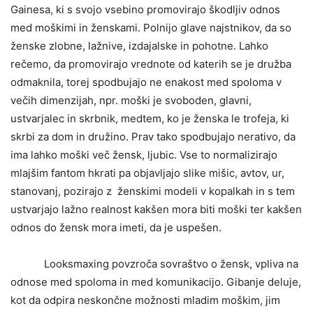
Gainesa, ki s svojo vsebino promovirajo škodljiv odnos
med moškimi in ženskami. Polnijo glave najstnikov, da so
ženske zlobne, lažnive, izdajalske in pohotne. Lahko
rečemo, da promovirajo vrednote od katerih se je družba
odmaknila, torej spodbujajo ne enakost med spoloma v
večih dimenzijah, npr. moški je svoboden, glavni,
ustvarjalec in skrbnik, medtem, ko je ženska le trofeja, ki
skrbi za dom in družino. Prav tako spodbujajo nerativo, da
ima lahko moški več žensk, ljubic. Vse to normalizirajo
mlajšim fantom hkrati pa objavljajo slike mišic, avtov, ur,
stanovanj, pozirajo z ženskimi modeli v kopalkah in s tem
ustvarjajo lažno realnost kakšen mora biti moški ter kakšen
odnos do žensk mora imeti, da je uspešen.
Looksmaxing povzroča sovraštvo o žensk, vpliva na
odnose med spoloma in med komunikacijo. Gibanje deluje,
kot da odpira neskončne možnosti mladim moškim, jim