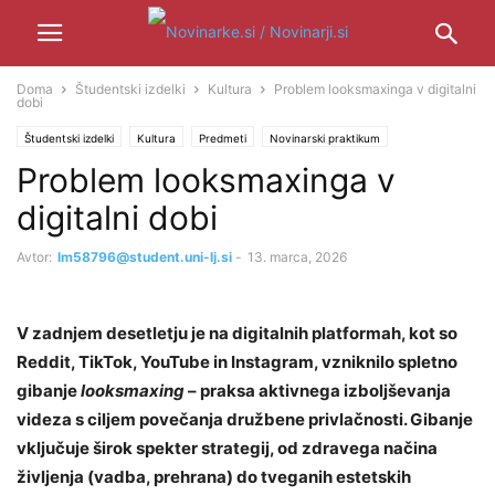
Doma
Študentski izdelki
Kultura
Problem looksmaxinga v digitalni
dobi
Študentski izdelki
Kultura
Predmeti
Novinarski praktikum
Problem looksmaxinga v
Znanje in mediji
digitalni dobi
Avtor:
lm58796@student.uni-lj.si
-
13. marca, 2026
V zadnjem desetletju je na digitalnih platformah, kot so
Reddit, TikTok, YouTube in Instagram, vzniknilo spletno
gibanje
looksmaxing
– praksa aktivnega izboljševanja
videza s ciljem povečanja družbene privlačnosti. Gibanje
vključuje širok spekter strategij, od zdravega načina
življenja (vadba, prehrana) do tveganih estetskih