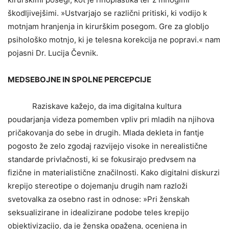
škodljivejšimi. »Ustvarjajo se različni pritiski, ki vodijo k
motnjam hranjenja in kirurškim posegom. Gre za globljo
psihološko motnjo, ki je telesna korekcija ne popravi.« nam
pojasni Dr. Lucija Čevnik.
MEDSEBOJNE IN SPOLNE PERCEPCIJE
Raziskave kažejo, da ima digitalna kultura
poudarjanja videza pomemben vpliv pri mladih na njihova
pričakovanja do sebe in drugih. Mlada dekleta in fantje
pogosto že zelo zgodaj razvijejo visoke in nerealistične
standarde privlačnosti, ki se fokusirajo predvsem na
fizične in materialistične značilnosti. Kako digitalni diskurzi
krepijo stereotipe o dojemanju drugih nam razloži
svetovalka za osebno rast in odnose: »Pri ženskah
seksualizirane in idealizirane podobe teles krepijo
objektivizacijo, da je ženska opažena, ocenjena in