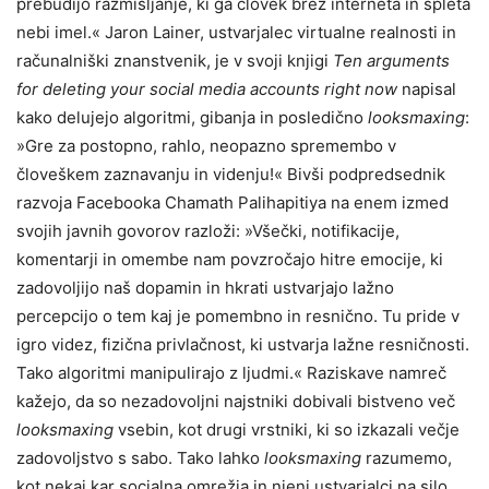
prebudijo razmišljanje, ki ga človek brez interneta in spleta
nebi imel.« Jaron Lainer, ustvarjalec virtualne realnosti in
računalniški znanstvenik, je v svoji knjigi
Ten arguments
for deleting your social media accounts right now
napisal
kako delujejo algoritmi, gibanja in posledično
looksmaxing
:
»Gre za postopno, rahlo, neopazno spremembo v
človeškem zaznavanju in videnju!« Bivši podpredsednik
razvoja Facebooka Chamath Palihapitiya na enem izmed
svojih javnih govorov razloži: »Všečki, notifikacije,
komentarji in omembe nam povzročajo hitre emocije, ki
zadovoljijo naš dopamin in hkrati ustvarjajo lažno
percepcijo o tem kaj je pomembno in resnično. Tu pride v
igro videz, fizična privlačnost, ki ustvarja lažne resničnosti.
Tako algoritmi manipulirajo z ljudmi.« Raziskave namreč
kažejo, da so nezadovoljni najstniki dobivali bistveno več
looksmaxing
vsebin, kot drugi vrstniki, ki so izkazali večje
zadovoljstvo s sabo. Tako lahko
looksmaxing
razumemo,
kot nekaj kar socialna omrežja in njeni ustvarjalci na silo