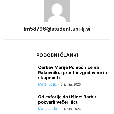
lm58796@student.uni-lj.si
PODOBNI ČLANKI
Cerkev Marije Pomočnice na
Rakovniku: prostor zgodovine in
skupnosti
Matej Josic
-
3. junija, 2026
Od evforije do tišine: Barbir
pokvaril večer Iliću
Matej Josic
-
3. junija, 2026