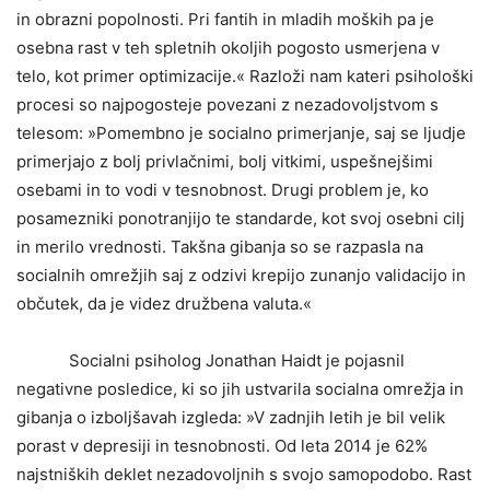
in obrazni popolnosti. Pri fantih in mladih moških pa je
osebna rast v teh spletnih okoljih pogosto usmerjena v
telo, kot primer optimizacije.« Razloži nam kateri psihološki
procesi so najpogosteje povezani z nezadovoljstvom s
telesom: »Pomembno je socialno primerjanje, saj se ljudje
primerjajo z bolj privlačnimi, bolj vitkimi, uspešnejšimi
osebami in to vodi v tesnobnost. Drugi problem je, ko
posamezniki ponotranjijo te standarde, kot svoj osebni cilj
in merilo vrednosti. Takšna gibanja so se razpasla na
socialnih omrežjih saj z odzivi krepijo zunanjo validacijo in
občutek, da je videz družbena valuta.«
Socialni psiholog Jonathan Haidt je pojasnil
negativne posledice, ki so jih ustvarila socialna omrežja in
gibanja o izboljšavah izgleda: »V zadnjih letih je bil velik
porast v depresiji in tesnobnosti. Od leta 2014 je 62%
najstniških deklet nezadovoljnih s svojo samopodobo. Rast