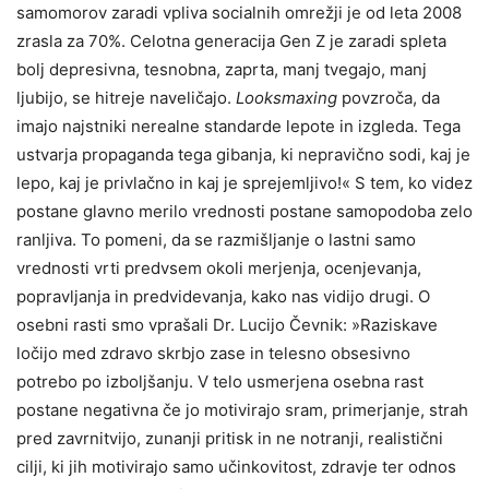
samomorov zaradi vpliva socialnih omrežji je od leta 2008
zrasla za 70%. Celotna generacija Gen Z je zaradi spleta
bolj depresivna, tesnobna, zaprta, manj tvegajo, manj
ljubijo, se hitreje naveličajo.
Looksmaxing
povzroča, da
imajo najstniki nerealne standarde lepote in izgleda. Tega
ustvarja propaganda tega gibanja, ki nepravično sodi, kaj je
lepo, kaj je privlačno in kaj je sprejemljivo!« S tem, ko videz
postane glavno merilo vrednosti postane samopodoba zelo
ranljiva. To pomeni, da se razmišljanje o lastni samo
vrednosti vrti predvsem okoli merjenja, ocenjevanja,
popravljanja in predvidevanja, kako nas vidijo drugi. O
osebni rasti smo vprašali Dr. Lucijo Čevnik: »Raziskave
ločijo med zdravo skrbjo zase in telesno obsesivno
potrebo po izboljšanju. V telo usmerjena osebna rast
postane negativna če jo motivirajo sram, primerjanje, strah
pred zavrnitvijo, zunanji pritisk in ne notranji, realistični
cilji, ki jih motivirajo samo učinkovitost, zdravje ter odnos