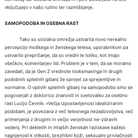
vključujejo v našo rutino ter razmišljanje.
SAMOPODOBA IN OSEBNA RAST
Tako so socialna omrežja ustvarila novo nerealno
percepcijo moškega in ženskega telesa, uporabnikom pa
ustvarilo prepričanje, da so vredni le toliko, kot imajo
všečkov, komentarjev itd. Problem je v tem, da se moramo
zavedati, da je Gen Z vrednote
looksmaxinga
in drugih
podobnih spletnih gibanj že sprejel za sprejemljive in
normalne. O vplivih spletnih gibanj na samopodobo smo se
pogovarjali z doktorico znanosti in svetovalko za osebno
rast Lucijo Čevnik: »Večja izpostavljenost idealiziranim
podobam, je povezana z več telesnega nezadovoljstva, več
primerjanja z drugimi in večjo verjetnost ne-zdravih
vedenj. Pri dekletih in mlajših ženskah raziskave kažejo
nagnjenost k vitkosti, brezhibni koži, seksualni privlačnosti