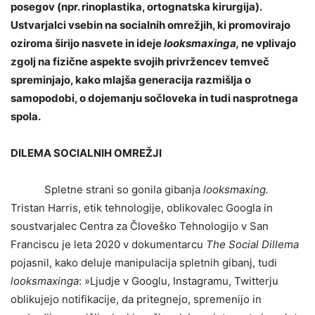
posegov (npr. rinoplastika, ortognatska kirurgija).
Ustvarjalci vsebin na socialnih omrežjih, ki promovirajo
oziroma širijo nasvete in ideje
looksmaxinga,
ne vplivajo
zgolj na fizične aspekte svojih privržencev temveč
spreminjajo, kako mlajša generacija razmišlja o
samopodobi, o dojemanju sočloveka in tudi nasprotnega
spola.
DILEMA SOCIALNIH OMREŽJI
Spletne strani so gonila gibanja
looksmaxing.
Tristan Harris, etik tehnologije, oblikovalec Googla in
soustvarjalec Centra za Človeško Tehnologijo v San
Franciscu je leta 2020 v dokumentarcu
The Social Dillema
pojasnil, kako deluje manipulacija spletnih gibanj, tudi
looksmaxinga
: »Ljudje v Googlu, Instagramu, Twitterju
oblikujejo notifikacije, da pritegnejo, spremenijo in