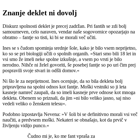
Znanje deklet ni dovolj
Diskurz spolnosti deklet je precej zadržan. Pri fantih se zdi bolj
samoumeven, celo naraven, vendar naše sogovornice opozarjajo na
obratno – fantje so tisti, ki bi se morali več učiti.
Ines se s čudom spominja srednje šole, kako je bilo vsem neprijetno,
ko so se pri biologiji učili o spolnih organih. »Stari smo bili 18 let in
vsi smo že imeli neke spolne izkušnje, a vsem po vrsti je bilo
nerodno. Nihče ni želel govoriti, še posebej fantje so po uri čim prej
pospravili svoje stvari in odšli domov.«
Ni šlo le za neprijetnost. Ines ocenjuje, da so bila dekleta bolj
pripravljena na spolni odnos kot fantje. Moški vrstniki so ji leta
kasneje namreč zaupali, da so imeli kasneje prve odnose kot mnoga
dekleta. Obenem so priznali, da jim »ni bilo veliko jasno, saj niso
vedeli veliko o ženskem telesu«.
Podobno izpostavlja Nevena: »V šoli bi se definitivno morali vsi več
naučiti, a predvsem moški. Nekateri se obnašajo, kot da prvič v
življenju vidijo punco.«
Čudno mi je, ko me fant vpraša za