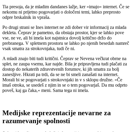
Tia presoja, da je mladim dandanes lažje, ker »imajo« internet. Če se
nekomu ni prijetno pogovarjati o določeni temi, lahko preprosto
odpre brskalnik in vpraša.
Po drugi strani se Ines internet ne zdi dober vir informacij za mlada
dekleta. Čeprav je pametno, da obstaja prostor, kjer se lahko pove
vse, ne ve, ali bi imela kot najstnica dovolj kritično držo do
prebranega. V spletnem prostoru se lahko po njenih besedah namreč
vsak smatra za strokovnjaka, tudi če ni.
A mladi znajo biti tudi kritični. Čeprav se Nevena večkrat obrne na
splet, ne zaupa vsemu, kar najde. Bila je pripravljena tudi plačati za
dostop do nekaterih zdravstvenih forumov, ki jih smatra za bolj
zanesljive. Hkrati pa trdi, da se ne bi smeli zanašati na internet.
Morali bi se pogovarjati s strokovnjaki in v s sklopu družne. »Če
imaš otroka, se usedeš z njim in se o tem pogovarjaš. Da mu odprto
poveš, kaj ga čaka,« meni. Sama tega ni imela.
Medijske reprezentacije nevarne za
razumevanje spolnosti