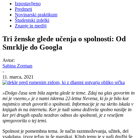
Izpostavljeno
Predmeti
Novinarski praktikum
Študentski izdelki
Znanje in mediji
Tri ženske glede učenja o spolnosti: Od
Smrklje do Googla
Avtor:
Sabina Zorman
-
11. marca, 2021
»Dolgo časa sem bila zaprta glede te teme. Zdaj na glas govorim in
mi je vseeno,« je z nami iskrena 22-letna Nevena, ki jo je bilo kot
najstnico strah govoriti o spolnosti. Informacije je na skrito iskala v
knjigah in na internetu. Ker je tudi sama doživela spolno nasilje in
ker pri drugih opaža nezdrav odnos do spolnosti, je z veseljem
spregovorila o tej temi.
Spolnost je pomembna tema. Je način razmnoževanja, užitek, del
vsakdana, izvor težav in še marsikaj. Kljub temu je v naši družbi še