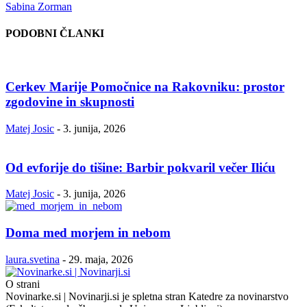
Sabina Zorman
PODOBNI ČLANKI
Cerkev Marije Pomočnice na Rakovniku: prostor
zgodovine in skupnosti
Matej Josic
-
3. junija, 2026
Od evforije do tišine: Barbir pokvaril večer Iliću
Matej Josic
-
3. junija, 2026
Doma med morjem in nebom
laura.svetina
-
29. maja, 2026
O strani
Novinarke.si | Novinarji.si je spletna stran Katedre za novinarstvo