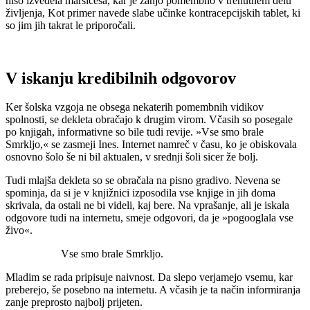
niso izvedela marsičesa, kar je zanjo pomembno v trenutnem delu
življenja, Kot primer navede slabe učinke kontracepcijskih tablet, ki
so jim jih takrat le priporočali.
V iskanju kredibilnih odgovorov
Ker šolska vzgoja ne obsega nekaterih pomembnih vidikov
spolnosti, se dekleta obračajo k drugim virom. Včasih so posegale
po knjigah, informativne so bile tudi revije. »Vse smo brale
Smrkljo,« se zasmeji Ines. Internet namreč v času, ko je obiskovala
osnovno šolo še ni bil aktualen, v srednji šoli sicer že bolj.
Tudi mlajša dekleta so se obračala na pisno gradivo. Nevena se
spominja, da si je v knjižnici izposodila vse knjige in jih doma
skrivala, da ostali ne bi videli, kaj bere. Na vprašanje, ali je iskala
odgovore tudi na internetu, smeje odgovori, da je »pogooglala vse
živo«.
Vse smo brale Smrkljo.
Mladim se rada pripisuje naivnost. Da slepo verjamejo vsemu, kar
preberejo, še posebno na internetu. A včasih je ta način informiranja
zanje preprosto najbolj prijeten.