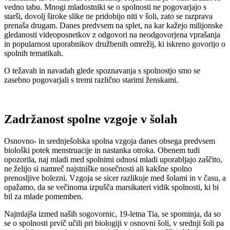
vedno tabu. Mnogi mladostniki se o spolnosti ne pogovarjajo s
starši, dovolj široke slike ne pridobijo niti v šoli, zato se razprava
prenaša drugam. Danes predvsem na splet, na kar kažejo milijonske
gledanosti videoposnetkov z odgovori na neodgovorjena vprašanja
in popularnost uporabnikov družbenih omrežij, ki iskreno govorijo o
spolnih tematikah.
O težavah in navadah glede spoznavanja s spolnostjo smo se
zasebno pogovarjali s tremi različno starimi ženskami.
Zadržanost spolne vzgoje v šolah
Osnovno- in srednješolska spolna vzgoja danes obsega predvsem
biološki potek menstruacije in nastanka otroka. Obenem tudi
opozorila, naj mladi med spolnimi odnosi mladi uporabljajo zaščito,
ne želijo si namreč najstniške nosečnosti ali kakšne spolno
prenosljive bolezni. Vzgoja se sicer razlikuje med šolami in v času, a
opažamo, da se večinoma izpušča marsikateri vidik spolnosti, ki bi
bil za mlade pomemben.
Najmlajša izmed naših sogovornic, 19-letna Tia, se spominja, da so
se o spolnosti prvič učili pri biologiji v osnovni šoli, v srednji šoli pa