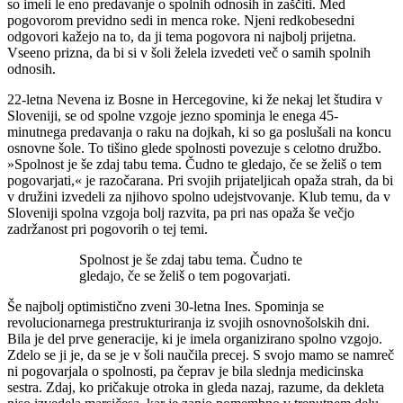
so imeli le eno predavanje o spolnih odnosih in zaščiti. Med
pogovorom previdno sedi in menca roke. Njeni redkobesedni
odgovori kažejo na to, da ji tema pogovora ni najbolj prijetna.
Vseeno prizna, da bi si v šoli želela izvedeti več o samih spolnih
odnosih.
22-letna Nevena iz Bosne in Hercegovine, ki že nekaj let študira v
Sloveniji, se od spolne vzgoje jezno spominja le enega 45-
minutnega predavanja o raku na dojkah, ki so ga poslušali na koncu
osnovne šole. To tišino glede spolnosti povezuje s celotno družbo.
»Spolnost je še zdaj tabu tema. Čudno te gledajo, če se želiš o tem
pogovarjati,« je razočarana. Pri svojih prijateljicah opaža strah, da bi
v družini izvedeli za njihovo spolno udejstvovanje. Klub temu, da v
Sloveniji spolna vzgoja bolj razvita, pa pri nas opaža še večjo
zadržanost pri pogovorih o tej temi.
Spolnost je še zdaj tabu tema. Čudno te
gledajo, če se želiš o tem pogovarjati.
Še najbolj optimistično zveni 30-letna Ines. Spominja se
revolucionarnega prestrukturiranja iz svojih osnovnošolskih dni.
Bila je del prve generacije, ki je imela organizirano spolno vzgojo.
Zdelo se ji je, da se je v šoli naučila precej. S svojo mamo se namreč
ni pogovarjala o spolnosti, pa čeprav je bila slednja medicinska
sestra. Zdaj, ko pričakuje otroka in gleda nazaj, razume, da dekleta