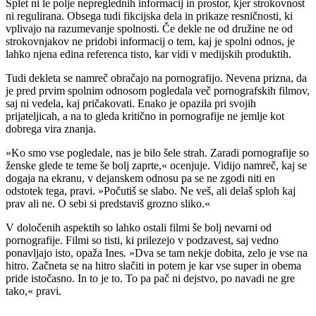
Splet ni le polje nepreglednih informacij in prostor, kjer strokovnost
ni regulirana. Obsega tudi fikcijska dela in prikaze resničnosti, ki
vplivajo na razumevanje spolnosti. Če dekle ne od družine ne od
strokovnjakov ne pridobi informacij o tem, kaj je spolni odnos, je
lahko njena edina referenca tisto, kar vidi v medijskih produktih.
Tudi dekleta se namreč obračajo na pornografijo. Nevena prizna, da
je pred prvim spolnim odnosom pogledala več pornografskih filmov,
saj ni vedela, kaj pričakovati. Enako je opazila pri svojih
prijateljicah, a na to gleda kritično in pornografije ne jemlje kot
dobrega vira znanja.
»Ko smo vse pogledale, nas je bilo šele strah. Zaradi pornografije so
ženske glede te teme še bolj zaprte,« ocenjuje. Vidijo namreč, kaj se
dogaja na ekranu, v dejanskem odnosu pa se ne zgodi niti en
odstotek tega, pravi. »Počutiš se slabo. Ne veš, ali delaš sploh kaj
prav ali ne. O sebi si predstaviš grozno sliko.«
V določenih aspektih so lahko ostali filmi še bolj nevarni od
pornografije. Filmi so tisti, ki prilezejo v podzavest, saj vedno
ponavljajo isto, opaža Ines. »Dva se tam nekje dobita, zelo je vse na
hitro. Začneta se na hitro slačiti in potem je kar vse super in obema
pride istočasno. In to je to. To pa pač ni dejstvo, po navadi ne gre
tako,« pravi.