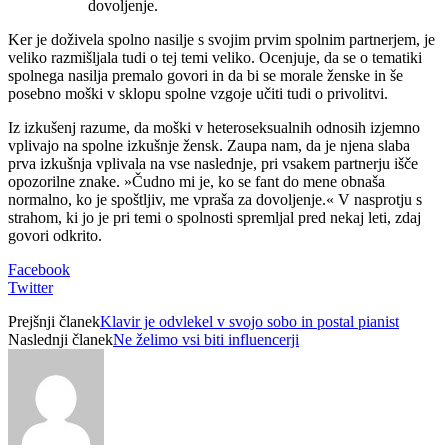
dovoljenje.
Ker je doživela spolno nasilje s svojim prvim spolnim partnerjem, je
veliko razmišljala tudi o tej temi veliko. Ocenjuje, da se o tematiki
spolnega nasilja premalo govori in da bi se morale ženske in še
posebno moški v sklopu spolne vzgoje učiti tudi o privolitvi.
Iz izkušenj razume, da moški v heteroseksualnih odnosih izjemno
vplivajo na spolne izkušnje žensk. Zaupa nam, da je njena slaba
prva izkušnja vplivala na vse naslednje, pri vsakem partnerju išče
opozorilne znake. »Čudno mi je, ko se fant do mene obnaša
normalno, ko je spoštljiv, me vpraša za dovoljenje.« V nasprotju s
strahom, ki jo je pri temi o spolnosti spremljal pred nekaj leti, zdaj
govori odkrito.
Facebook
Twitter
Prejšnji članek
Klavir je odvlekel v svojo sobo in postal pianist
Naslednji članek
Ne želimo vsi biti influencerji