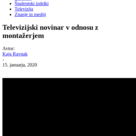
Študentski izdelki
Televizija
Znanje in mediji
Televizijski novinar v odnosu z
montažerjem
Avtor:
Kaja Ravnak
-
15. januarja, 2020