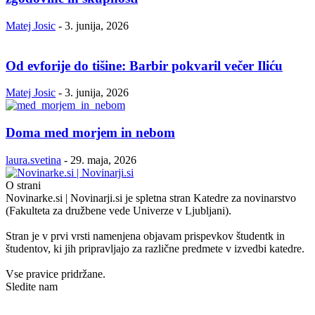
Matej Josic
-
3. junija, 2026
Od evforije do tišine: Barbir pokvaril večer Iliću
Matej Josic
-
3. junija, 2026
Doma med morjem in nebom
laura.svetina
-
29. maja, 2026
O strani
Novinarke.si | Novinarji.si je spletna stran Katedre za novinarstvo
(Fakulteta za družbene vede Univerze v Ljubljani).
Stran je v prvi vrsti namenjena objavam prispevkov študentk in
študentov, ki jih pripravljajo za različne predmete v izvedbi katedre.
Vse pravice pridržane.
Sledite nam