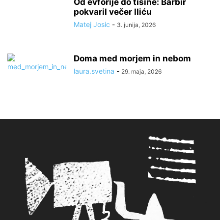
Od evforije do tišine: Barbir
pokvaril večer Iliću
Matej Josic
-
3. junija, 2026
Doma med morjem in nebom
laura.svetina
-
29. maja, 2026