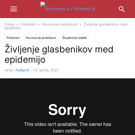
Doma
Predmeti
Novinarski praktikum
Življenje glasbenikov med
epidemijo
Predmeti
Novinarski praktikum
Študentski izdelki
Življenje glasbenikov med
epidemijo
Avtor:
Fedja G
-
14. aprila, 2021