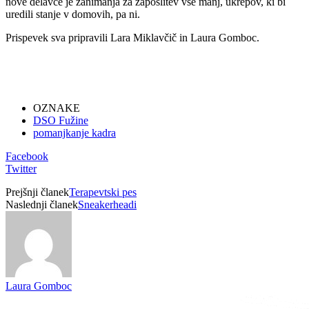
nove delavce je zanimanja za zaposlitev vse manj, ukrepov, ki bi
uredili stanje v domovih, pa ni.
Prispevek sva pripravili Lara Miklavčič in Laura Gomboc.
OZNAKE
DSO Fužine
pomanjkanje kadra
Facebook
Twitter
Prejšnji članek
Terapevtski pes
Naslednji članek
Sneakerheadi
Laura Gomboc