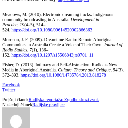
Meadows, M. (2010). Electronic dreaming tracks: Indigenous
community broadcasting in Australia.
Development in
Practice
,
19
(4–5), 514–
524.
https://doi.org/10.1080/09614520902866363
Morrison, J. F. (2009). Dreamtime Radio: Remote Aboriginal
Communities in Australia Create a Voice of Their Own.
Journal of
Radio Studies
,
7
(1), 136–
152.
https://doi.org/10.1207/s15506843jrs0701_11
Fisher, D. (2013). Intimacy and Self-Abstraction: Radio as New
Media in Aboriginal Australia.
Culture, Theory and Critique
,
54
(3),
372–393.
https://doi.org/10.1080/14735784.2013.818278
Facebook
Twitter
Prejšnji članek
Radijska reportaža: Zgodbe skozi zvok
Naslednji članek
Radijske pravljice