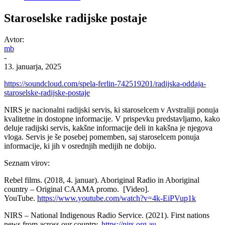
Staroselske radijske postaje
Avtor:
mb
-
13. januarja, 2025
https://soundcloud.com/spela-ferlin-742519201/radijska-oddaja-
staroselske-radijske-postaje
NIRS je nacionalni radijski servis, ki staroselcem v Avstraliji ponuja
kvalitetne in dostopne informacije. V prispevku predstavljamo, kako
deluje radijski servis, kakšne informacije deli in kakšna je njegova
vloga. Servis je še posebej pomemben, saj staroselcem ponuja
informacije, ki jih v osrednjih medijih ne dobijo.
Seznam virov:
Rebel films. (2018, 4. januar). Aboriginal Radio in Aboriginal
country – Original CAAMA promo. [Video].
YouTube.
https://www.youtube.com/watch?v=4k-EiPVup1k
NIRS – National Indigenous Radio Service. (2021). First nations
news from across our country.
https://nirs.org.au