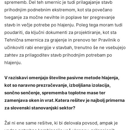
sprememb. Del teh smernic je tudi prilagajanje stavb
prihodnjim podnebnim ekstremom, kot sta povečano
tveganje za močne nevihte in poplave ter pregrevanje
stavb in večje potrebe po hlajenju. Poleg tega moram tudi
poudariti, da ključni dokumenti za projektiranje, kot sta
Tehnična smernica za grajenje in prenovo ter Pravilnik o
učinkoviti rabi energije v stavbah, trenutno še ne vsebujejo
zahtev za prilagoditev stavb prihodnjim potrebam po
hlajenju.
V raziskavi omenjajo številne pasivne metode hlajenja,
kot so naravno prezračevanje, izboljšana izolacija,
sončno senčenje, sprememba toplotne mase ter
zamenjava oken in vrat. Katera rešitev je najbolj primerna
za slovenski stanovanjski sektor?
Žal ni ene same rešitve, ki bi delovala povsod, ampak je