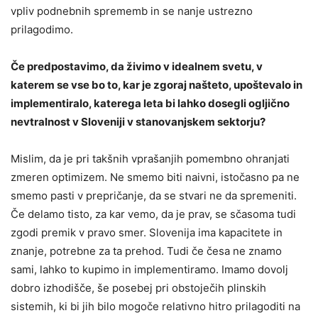
vpliv podnebnih sprememb in se nanje ustrezno
prilagodimo.
Če predpostavimo, da živimo v idealnem svetu, v
katerem se vse bo to, kar je zgoraj našteto, upoštevalo in
implementiralo, katerega leta bi lahko dosegli ogljično
nevtralnost v Sloveniji v stanovanjskem sektorju?
Mislim, da je pri takšnih vprašanjih pomembno ohranjati
zmeren optimizem. Ne smemo biti naivni, istočasno pa ne
smemo pasti v prepričanje, da se stvari ne da spremeniti.
Če delamo tisto, za kar vemo, da je prav, se sčasoma tudi
zgodi premik v pravo smer. Slovenija ima kapacitete in
znanje, potrebne za ta prehod. Tudi če česa ne znamo
sami, lahko to kupimo in implementiramo. Imamo dovolj
dobro izhodišče, še posebej pri obstoječih plinskih
sistemih, ki bi jih bilo mogoče relativno hitro prilagoditi na