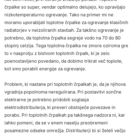
črpalke so super, vendar optimalno delujejo, ko opravljajo
nizkotemperaturno ogrevanje. Tako na primer mi ne
moramo uporabljati toplotne črpalke za ogrevanje klasičnih
radiatorjev v neizoliranih stavbah. Za takšno ogrevanje je
potrebno, da toplotna črpalka segreje vodo na 70 do 80
stopinj celzija. Tega toplotna črpalka ne zmore oziroma gre
to v nasprotju z bistvom toplotnih črpalk, ki je zelo
poenostavljeno povedano, da dobimo trikrat več toplote,
kot smo porabili energije za ogrevanje.
Problem, ki nastane pri toplotnih črpalkah je, da je njihova
vgradnja popolnoma neregulirana. Pri postavitvi sončne
elektrarne je potrebno pridobiti soglasja
elektrodistributerja, ki preveri obstoječe povezave in
porabo. Pri toplotnih črpalkah pa takšnega nadzora ni, kar
lahko pomeni, da se v enem naselju preobremeni
posamezne odseke omrežja. Distributerji bi si želeli večjo