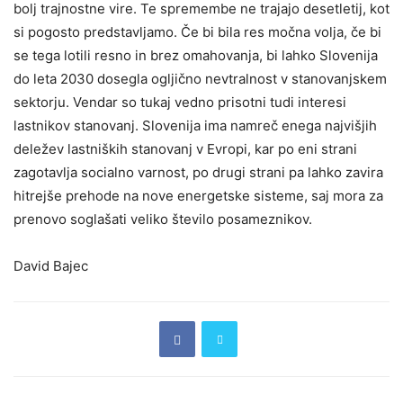
bolj trajnostne vire. Te spremembe ne trajajo desetletij, kot
si pogosto predstavljamo. Če bi bila res močna volja, če bi
se tega lotili resno in brez omahovanja, bi lahko Slovenija
do leta 2030 dosegla ogljično nevtralnost v stanovanjskem
sektorju. Vendar so tukaj vedno prisotni tudi interesi
lastnikov stanovanj. Slovenija ima namreč enega najvišjih
deležev lastniških stanovanj v Evropi, kar po eni strani
zagotavlja socialno varnost, po drugi strani pa lahko zavira
hitrejše prehode na nove energetske sisteme, saj mora za
prenovo soglašati veliko število posameznikov.
David Bajec