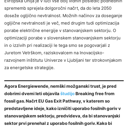
Evropska Unija je v luči vse bolj vidnih posledic podnebnih
sprememb sprejela dolgoročni načrt, da do leta 2050
doseže ogljično nevtralnost. Možnih načinov za doseganje
ogljične nevtralnosti je več, med drugim tudi optimizacija
porabe električne energije v stanovanjskem sektorju. O
optimizaciji porabe v slovenskem stanovanjskem sektorju
in o izzivih pri realizaciji le tega smo se pogovarjali z
Juretom Vetrškom, raziskovalcem na Inovacijsko-
razvojnem inštitutu Univerze v Ljubljani ter strokovnjakom
za energetske strategije.
Agora Energiewende, nemški možganski trust, je pred
dobrimi dvemi leti objavila
študijo
Breaking free from
fossil gas. Načrt EU Gas Exit Pathway, v katerem so
predstavljene ideje, kako izničiti uporabo fosilnih goriv v
stanovanjskem sektorju, predvideva, da bi stanovanjski
sektor prvi prenehal z uporabo fosilnih goriv. Kako bi