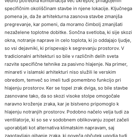
vedno potrebna kombinacija več ukrepov, prilagojenih
specifičnim okoliščinam stavbe in njene lokacije. Ključnega
pomena je, da že arhitekturna zasnova stavbe zmanjša
pregrevanje, kar pomeni, da moramo čimbolj zmanjšati
nezaželene toplotne dobitke. Sončna svetloba, ki sije skozi
okna, notranje naprave in celo toplota, ki jo oddajajo ljudje,
so vsi dejavniki, ki prispevajo k segrevanju prostorov. V
tradicionalni arhitekturi so bile v različnih delih sveta
razvite specifične tehnike za pasivno hlajenje. Na primer,
minareti v islamski arhitekturi niso služili le verskim
obredom, temveč so imeli tudi pomembno funkcijo pri
hlajenju prostorov. Ker se topel zrak dviga, so bile stavbe
zasnovane tako, da so skozi visoke stolpe omogočale
naravno kroženje zraka, kar je bistveno pripomoglo k
hlajenju notranjih prostorov. Podobno načelo velja tudi za
ventilatorje, ki so se v sodobnem oblikovanju zopet začeli
uporabljati kot alternativa klimatskim napravam, saj
zagotavljajo gibanje zraka, ki poveča občutek ugodja tudi