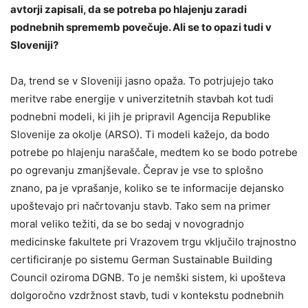
avtorji zapisali, da se potreba po hlajenju zaradi
podnebnih sprememb povečuje. Ali se to opazi tudi v
Sloveniji?
Da, trend se v Sloveniji jasno opaža. To potrjujejo tako
meritve rabe energije v univerzitetnih stavbah kot tudi
podnebni modeli, ki jih je pripravil Agencija Republike
Slovenije za okolje (ARSO). Ti modeli kažejo, da bodo
potrebe po hlajenju naraščale, medtem ko se bodo potrebe
po ogrevanju zmanjševale. Čeprav je vse to splošno
znano, pa je vprašanje, koliko se te informacije dejansko
upoštevajo pri načrtovanju stavb. Tako sem na primer
moral veliko težiti, da se bo sedaj v novogradnjo
medicinske fakultete pri Vrazovem trgu vključilo trajnostno
certificiranje po sistemu German Sustainable Building
Council oziroma DGNB. To je nemški sistem, ki upošteva
dolgoročno vzdržnost stavb, tudi v kontekstu podnebnih