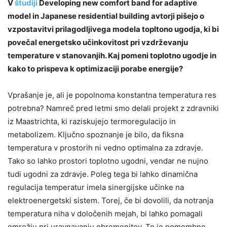
V
študiji
Developing new comfort band for adaptive
model in Japanese residential building avtorji pišejo o
vzpostavitvi prilagodljivega modela topltono ugodja, ki bi
povečal energetsko učinkovitost pri vzdrževanju
temperature v stanovanjih. Kaj pomeni toplotno ugodje in
kako to prispeva k optimizaciji porabe energije?
Vprašanje je, ali je popolnoma konstantna temperatura res
potrebna? Namreč pred letmi smo delali projekt z zdravniki
iz Maastrichta, ki raziskujejo termoregulacijo in
metabolizem. Ključno spoznanje je bilo, da fiksna
temperatura v prostorih ni vedno optimalna za zdravje.
Tako so lahko prostori toplotno ugodni, vendar ne nujno
tudi ugodni za zdravje. Poleg tega bi lahko dinamična
regulacija temperatur imela sinergijske učinke na
elektroenergetski sistem. Torej, če bi dovolili, da notranja
temperatura niha v določenih mejah, bi lahko pomagali
omrežju pri uravnavanju obremenitev. To je pomembno