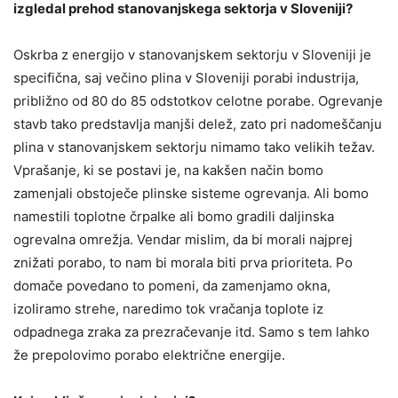
izgledal prehod stanovanjskega sektorja v Sloveniji?
Oskrba z energijo v stanovanjskem sektorju v Sloveniji je
specifična, saj večino plina v Sloveniji porabi industrija,
približno od 80 do 85 odstotkov celotne porabe. Ogrevanje
stavb tako predstavlja manjši delež, zato pri nadomeščanju
plina v stanovanjskem sektorju nimamo tako velikih težav.
Vprašanje, ki se postavi je, na kakšen način bomo
zamenjali obstoječe plinske sisteme ogrevanja. Ali bomo
namestili toplotne črpalke ali bomo gradili daljinska
ogrevalna omrežja. Vendar mislim, da bi morali najprej
znižati porabo, to nam bi morala biti prva prioriteta. Po
domače povedano to pomeni, da zamenjamo okna,
izoliramo strehe, naredimo tok vračanja toplote iz
odpadnega zraka za prezračevanje itd. Samo s tem lahko
že prepolovimo porabo električne energije.