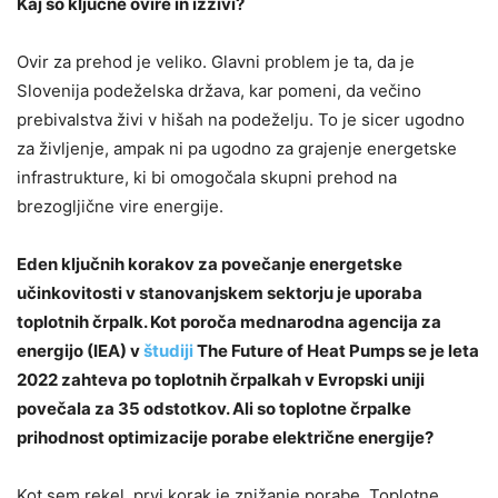
Kaj so ključne ovire in izzivi?
Ovir za prehod je veliko. Glavni problem je ta, da je
Slovenija podeželska država, kar pomeni, da večino
prebivalstva živi v hišah na podeželju. To je sicer ugodno
za življenje, ampak ni pa ugodno za grajenje energetske
infrastrukture, ki bi omogočala skupni prehod na
brezogljične vire energije.
Eden ključnih korakov za povečanje energetske
učinkovitosti v stanovanjskem sektorju je uporaba
toplotnih črpalk. Kot poroča mednarodna agencija za
energijo (IEA) v
študiji
The Future of Heat Pumps se je leta
2022 zahteva po toplotnih črpalkah v Evropski uniji
povečala za 35 odstotkov. Ali so toplotne črpalke
prihodnost optimizacije porabe električne energije?
Kot sem rekel, prvi korak je znižanje porabe. Toplotne