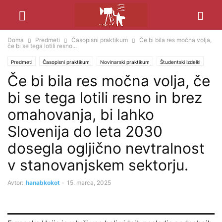
Doma
Predmeti
Časopisni praktikum
Če bi bila res močna volja,
če bi se tega lotili resno...
Predmeti
Časopisni praktikum
Novinarski praktikum
Študentski izdelki
Če bi bila res močna volja, če
Znanje in mediji
bi se tega lotili resno in brez
omahovanja, bi lahko
Slovenija do leta 2030
dosegla ogljično nevtralnost
v stanovanjskem sektorju.
Avtor:
hanabkokot
-
15. marca, 2025