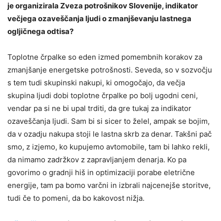
je organizirala Zveza potrošnikov Slovenije, indikator
večjega ozaveščanja ljudi o zmanjševanju lastnega
ogljičnega odtisa?
Toplotne črpalke so eden izmed pomembnih korakov za
zmanjšanje energetske potrošnosti. Seveda, so v sozvočju
s tem tudi skupinski nakupi, ki omogočajo, da večja
skupina ljudi dobi toplotne črpalke po bolj ugodni ceni,
vendar pa si ne bi upal trditi, da gre tukaj za indikator
ozaveščanja ljudi. Sam bi si sicer to želel, ampak se bojim,
da v ozadju nakupa stoji le lastna skrb za denar. Takšni pač
smo, z izjemo, ko kupujemo avtomobile, tam bi lahko rekli,
da nimamo zadržkov z zapravljanjem denarja. Ko pa
govorimo o gradnji hiš in optimizaciji porabe eletrične
energije, tam pa bomo varčni in izbrali najcenejše storitve,
tudi če to pomeni, da bo kakovost nižja.