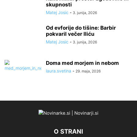
skupnosti
Matej Josic
-
3. junija, 2026
Od evforije do tišine: Barbir
pokvaril večer Iliću
Matej Josic
-
3. junija, 2026
Doma med morjem in nebom
laura.svetina
-
29. maja, 2026
O STRANI