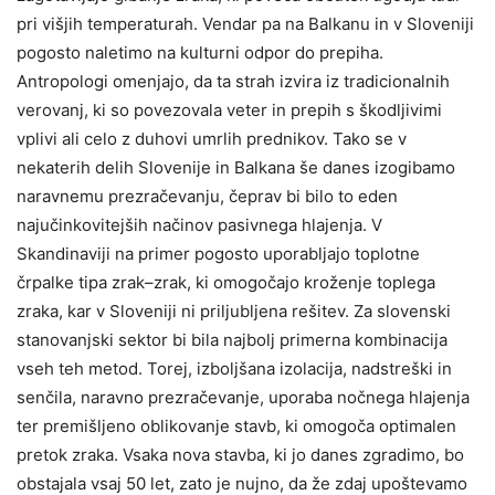
pri višjih temperaturah. Vendar pa na Balkanu in v Sloveniji
pogosto naletimo na kulturni odpor do prepiha.
Antropologi omenjajo, da ta strah izvira iz tradicionalnih
verovanj, ki so povezovala veter in prepih s škodljivimi
vplivi ali celo z duhovi umrlih prednikov. Tako se v
nekaterih delih Slovenije in Balkana še danes izogibamo
naravnemu prezračevanju, čeprav bi bilo to eden
najučinkovitejših načinov pasivnega hlajenja. V
Skandinaviji na primer pogosto uporabljajo toplotne
črpalke tipa zrak–zrak, ki omogočajo kroženje toplega
zraka, kar v Sloveniji ni priljubljena rešitev. Za slovenski
stanovanjski sektor bi bila najbolj primerna kombinacija
vseh teh metod. Torej, izboljšana izolacija, nadstreški in
senčila, naravno prezračevanje, uporaba nočnega hlajenja
ter premišljeno oblikovanje stavb, ki omogoča optimalen
pretok zraka. Vsaka nova stavba, ki jo danes zgradimo, bo
obstajala vsaj 50 let, zato je nujno, da že zdaj upoštevamo