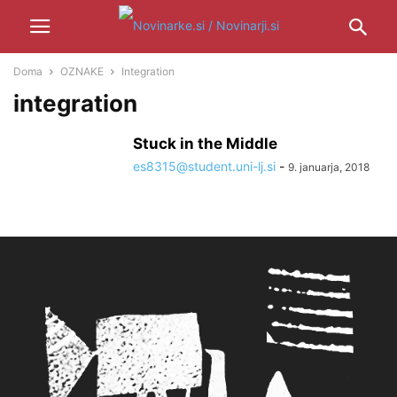
Doma
OZNAKE
Integration
integration
Stuck in the Middle
es8315@student.uni-lj.si
-
9. januarja, 2018