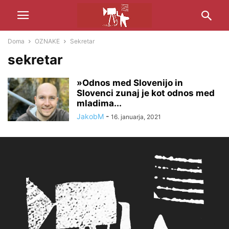
Doma
OZNAKE
Sekretar
sekretar
»Odnos med Slovenijo in
Slovenci zunaj je kot odnos med
mladima...
JakobM
-
16. januarja, 2021