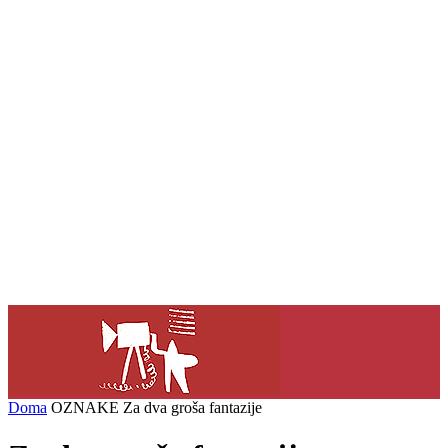
Doma
OZNAKE
Za dva groša fantazije