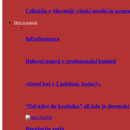
Celiakija v Sloveniji: visoki stroški in pre
Delo in kapital
Infrafrustrura
Delovni pogoji v profesionalni kuhinji
»Ostal boš v Ljubljani, kajne?«
“Od njive do krožnika” ali kdo je slovensk
Regulacija vodá