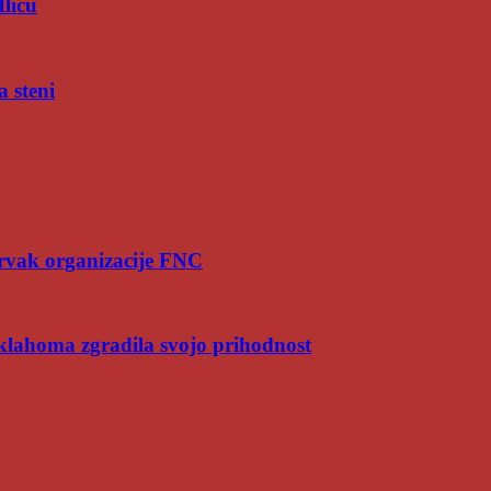
Iliću
a steni
rvak organizacije FNC
Oklahoma zgradila svojo prihodnost