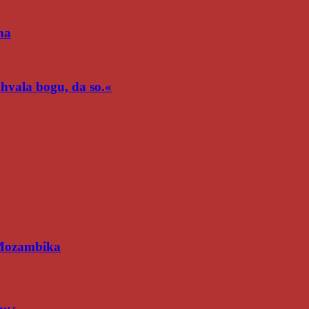
na
n hvala bogu, da so.«
 Mozambika