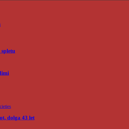
i
 spletu
dimi
t, dolga 43 let