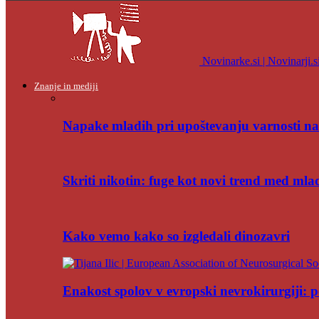
Novinarke.si | Novinarji.s
Znanje in mediji
Napake mladih pri upoštevanju varnosti na
Skriti nikotin: fuge kot novi trend med mla
Kako vemo kako so izgledali dinozavri
Enakost spolov v evropski nevrokirurgiji: po