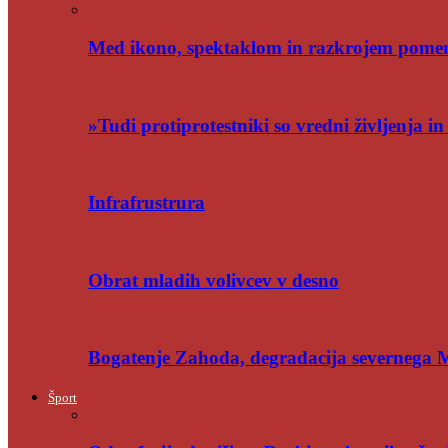
Med ikono, spektaklom in razkrojem pome
»Tudi protiprotestniki so vredni življenja i
Infrafrustrura
Obrat mladih volivcev v desno
Bogatenje Zahoda, degradacija severnega
Šport