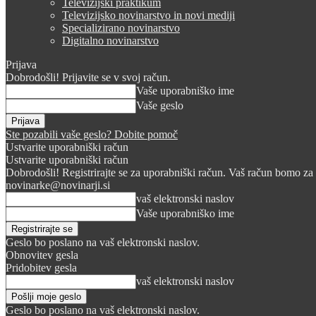
Televizijski praktikum
Televizijsko novinarstvo in novi mediji
Specializirano novinarstvo
Digitalno novinarstvo
Prijava
Dobrodošli! Prijavite se v svoj račun.
Vaše uporabniško ime
Vaše geslo
Ste pozabili vaše geslo? Dobite pomoč
Ustvarite uporabniški račun
Ustvarite uporabniški račun
Dobrodošli! Registrirajte se za uporabniški račun. Vaš račun bomo za 
novinarke@novinarji.si
vaš elektronski naslov
Vaše uporabniško ime
Geslo bo poslano na vaš elektronski naslov.
Obnovitev gesla
Pridobitev gesla
vaš elektronski naslov
Geslo bo poslano na vaš elektronski naslov.