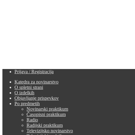
Prijava / Registracija
Katedra za novinarstvo
O spletni strani
O izdelkih
Objavljanje prispevkov
Po predmetih
Novinarski praktikum
Časopisni praktikum
Radio
Radijski praktikum
Televizijsko novinarstvo