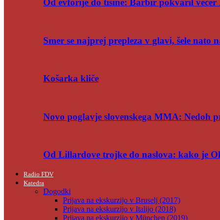
Od evforije do tišine: Barbir pokvaril večer 
Smer se najprej prepleza v glavi, šele nato n
Košarka kliče
Novo poglavje slovenskega MMA: Nedoh p
Od Lillardove trojke do naslova: kako je 
Radio FDV
Katedra
Dogodki
Prijava na ekskurzijo v Bruselj (2017)
Prijava na ekskurzijo v Italijo (2018)
Prijava na ekskurzijo v München (2019)