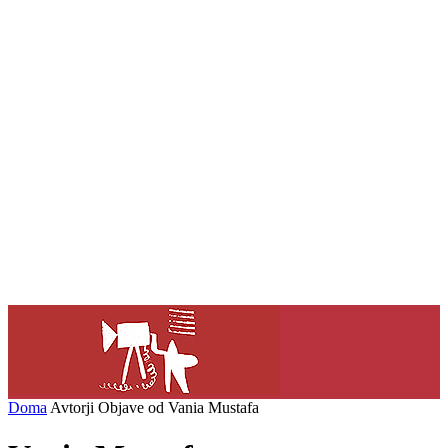
Doma
Avtorji
Objave od Vania Mustafa