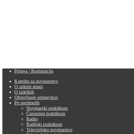
Prijava / Registracija
Katedra za novinarstvo
O spletni strani
O izdelkih
Objavljanje prispevkov
Po predmetih
Novinarski praktikum
Časopisni praktikum
Radio
Radijski praktikum
Televizijsko novinarstvo