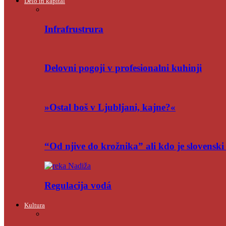
Delo in kapital
Infrafrustrura
Delovni pogoji v profesionalni kuhinji
»Ostal boš v Ljubljani, kajne?«
“Od njive do krožnika” ali kdo je slovensk
Regulacija vodá
Kultura