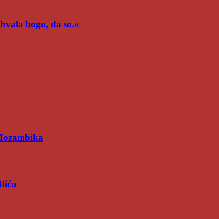
n hvala bogu, da so.«
 Mozambika
Iliću