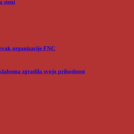
a steni
rvak organizacije FNC
Oklahoma zgradila svojo prihodnost