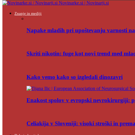
Novinarke.si | Novinarji.si
Znanje in mediji
Napake mladih pri upoštevanju varnosti na
Skriti nikotin: fuge kot novi trend med mla
Kako vemo kako so izgledali dinozavri
Enakost spolov v evropski nevrokirurgiji: po
Celiakija v Sloveniji: visoki stroški in pre