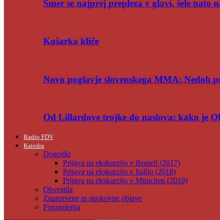
Smer se najprej prepleza v glavi, šele nato n
Košarka kliče
Novo poglavje slovenskega MMA: Nedoh p
Od Lillardove trojke do naslova: kako je 
Radio FDV
Katedra
Dogodki
Prijava na ekskurzijo v Bruselj (2017)
Prijava na ekskurzijo v Italijo (2018)
Prijava na ekskurzijo v München (2019)
Obvestila
Znanstvene in strokovne objave
Fotogalerija