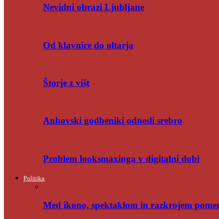
Nevidni obrazi Ljubljane
Od klavnice do oltarja
Štorje z višt
Anhovski godbeniki odnesli srebro
Problem looksmaxinga v digitalni dobi
Politika
Med ikono, spektaklom in razkrojem pome