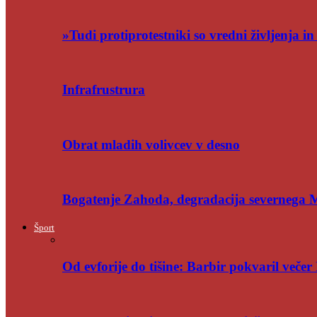
»Tudi protiprotestniki so vredni življenja i
Infrafrustrura
Obrat mladih volivcev v desno
Bogatenje Zahoda, degradacija severnega
Šport
Od evforije do tišine: Barbir pokvaril večer 