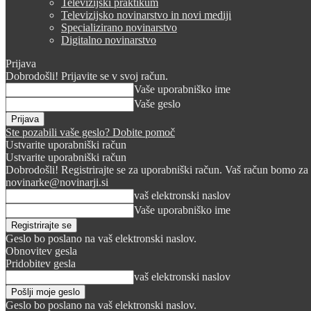
Televizijski praktikum
Televizijsko novinarstvo in novi mediji
Specializirano novinarstvo
Digitalno novinarstvo
Prijava
Dobrodošli! Prijavite se v svoj račun.
Vaše uporabniško ime
Vaše geslo
Ste pozabili vaše geslo? Dobite pomoč
Ustvarite uporabniški račun
Ustvarite uporabniški račun
Dobrodošli! Registrirajte se za uporabniški račun. Vaš račun bomo za 
novinarke@novinarji.si
vaš elektronski naslov
Vaše uporabniško ime
Geslo bo poslano na vaš elektronski naslov.
Obnovitev gesla
Pridobitev gesla
vaš elektronski naslov
Geslo bo poslano na vaš elektronski naslov.