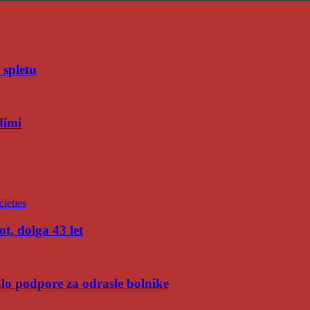
 spletu
dimi
t, dolga 43 let
malo podpore za odrasle bolnike