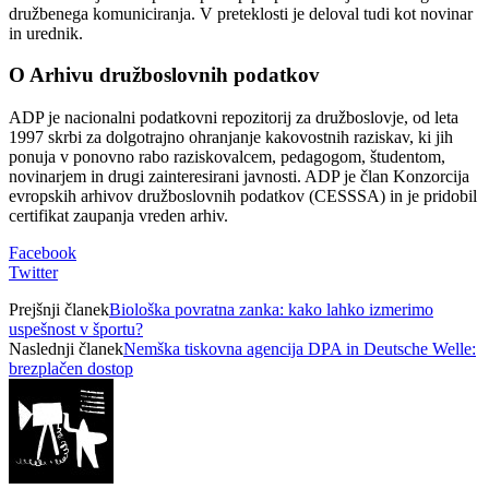
družbenega komuniciranja. V preteklosti je deloval tudi kot novinar
in urednik.
O Arhivu družboslovnih podatkov
ADP je nacionalni podatkovni repozitorij za družboslovje, od leta
1997 skrbi za dolgotrajno ohranjanje kakovostnih raziskav, ki jih
ponuja v ponovno rabo raziskovalcem, pedagogom, študentom,
novinarjem in drugi zainteresirani javnosti. ADP je član Konzorcija
evropskih arhivov družboslovnih podatkov (CESSSA) in je pridobil
certifikat zaupanja vreden arhiv.
Facebook
Twitter
Prejšnji članek
Biološka povratna zanka: kako lahko izmerimo
uspešnost v športu?
Naslednji članek
Nemška tiskovna agencija DPA in Deutsche Welle:
brezplačen dostop