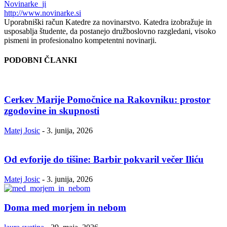
Novinarke_ji
http://www.novinarke.si
Uporabniški račun Katedre za novinarstvo. Katedra izobražuje in
usposablja študente, da postanejo družboslovno razgledani, visoko
pismeni in profesionalno kompetentni novinarji.
PODOBNI ČLANKI
Cerkev Marije Pomočnice na Rakovniku: prostor
zgodovine in skupnosti
Matej Josic
-
3. junija, 2026
Od evforije do tišine: Barbir pokvaril večer Iliću
Matej Josic
-
3. junija, 2026
Doma med morjem in nebom