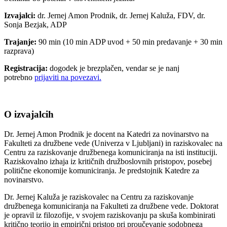
Izvajalci:
dr. Jernej Amon Prodnik, dr. Jernej Kaluža, FDV, dr.
Sonja Bezjak, ADP
Trajanje:
90 min (10 min ADP uvod + 50 min predavanje + 30 min
razprava)
Registracija:
dogodek je brezplačen, vendar se je nanj
potrebno
prijaviti na
povezavi
.
O izvajalcih
Dr. Jernej Amon Prodnik je docent na Katedri za novinarstvo na
Fakulteti za družbene vede (Univerza v Ljubljani) in raziskovalec na
Centru za raziskovanje družbenega komuniciranja na isti instituciji.
Raziskovalno izhaja iz kritičnih družboslovnih pristopov, posebej
politične ekonomije komuniciranja. Je predstojnik Katedre za
novinarstvo.
Dr. Jernej Kaluža je raziskovalec na Centru za raziskovanje
družbenega komuniciranja na Fakulteti za družbene vede. Doktorat
je opravil iz filozofije, v svojem raziskovanju pa skuša kombinirati
kritično teorijo in empirični pristop pri proučevanje sodobnega