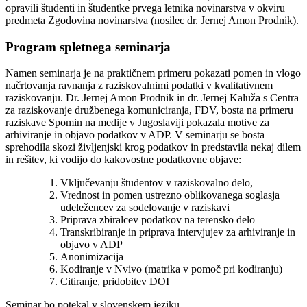
opravili študenti in študentke prvega letnika novinarstva v okviru
predmeta Zgodovina novinarstva (nosilec dr. Jernej Amon Prodnik).
Program spletnega seminarja
Namen seminarja je na praktičnem primeru pokazati pomen in vlogo
načrtovanja ravnanja z raziskovalnimi podatki v kvalitativnem
raziskovanju. Dr. Jernej Amon Prodnik in dr. Jernej Kaluža s Centra
za raziskovanje družbenega komuniciranja, FDV, bosta na primeru
raziskave Spomin na medije v Jugoslaviji pokazala motive za
arhiviranje in objavo podatkov v ADP. V seminarju se bosta
sprehodila skozi življenjski krog podatkov in predstavila nekaj dilem
in rešitev, ki vodijo do kakovostne podatkovne objave:
Vključevanju študentov v raziskovalno delo,
Vrednost in pomen ustrezno oblikovanega soglasja
udeležencev za sodelovanje v raziskavi
Priprava zbiralcev podatkov na terensko delo
Transkribiranje in priprava intervjujev za arhiviranje in
objavo v ADP
Anonimizacija
Kodiranje v Nvivo (matrika v pomoč pri kodiranju)
Citiranje, pridobitev DOI
Seminar bo potekal v slovenskem jeziku.