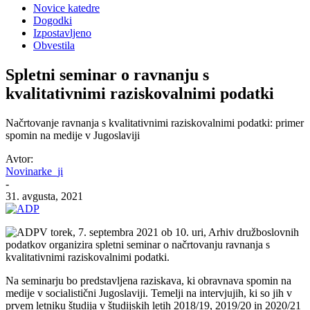
Novice katedre
Dogodki
Izpostavljeno
Obvestila
Spletni seminar o ravnanju s
kvalitativnimi raziskovalnimi podatki
Načrtovanje ravnanja s kvalitativnimi raziskovalnimi podatki: primer
spomin na medije v Jugoslaviji
Avtor:
Novinarke_ji
-
31. avgusta, 2021
V torek, 7. septembra 2021 ob 10. uri, Arhiv družboslovnih
podatkov organizira spletni seminar o načrtovanju ravnanja s
kvalitativnimi raziskovalnimi podatki.
Na seminarju bo predstavljena raziskava, ki obravnava spomin na
medije v socialistični Jugoslaviji. Temelji na intervjujih, ki so jih v
prvem letniku študija v študijskih letih 2018/19, 2019/20 in 2020/21