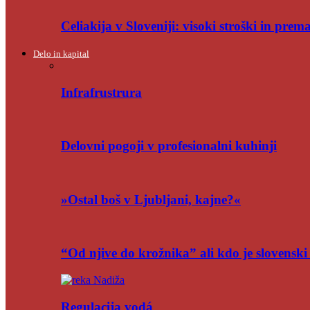
Celiakija v Sloveniji: visoki stroški in pre
Delo in kapital
Infrafrustrura
Delovni pogoji v profesionalni kuhinji
»Ostal boš v Ljubljani, kajne?«
“Od njive do krožnika” ali kdo je slovensk
Regulacija vodá