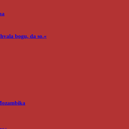
na
n hvala bogu, da so.«
 Mozambika