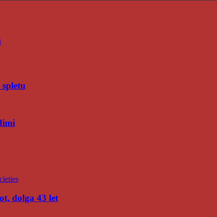
i
 spletu
dimi
t, dolga 43 let