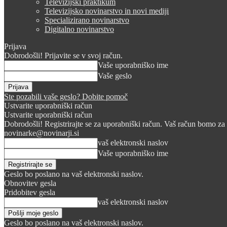
Televizijski praktikum
Televizijsko novinarstvo in novi mediji
Specializirano novinarstvo
Digitalno novinarstvo
Prijava
Dobrodošli! Prijavite se v svoj račun.
Vaše uporabniško ime
Vaše geslo
Ste pozabili vaše geslo? Dobite pomoč
Ustvarite uporabniški račun
Ustvarite uporabniški račun
Dobrodošli! Registrirajte se za uporabniški račun. Vaš račun bomo za 
novinarke@novinarji.si
vaš elektronski naslov
Vaše uporabniško ime
Geslo bo poslano na vaš elektronski naslov.
Obnovitev gesla
Pridobitev gesla
vaš elektronski naslov
Geslo bo poslano na vaš elektronski naslov.