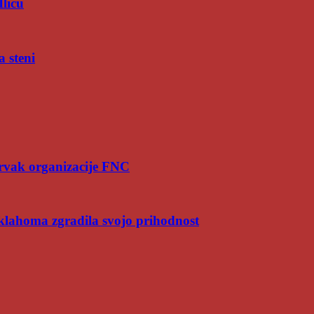
Iliću
a steni
rvak organizacije FNC
Oklahoma zgradila svojo prihodnost