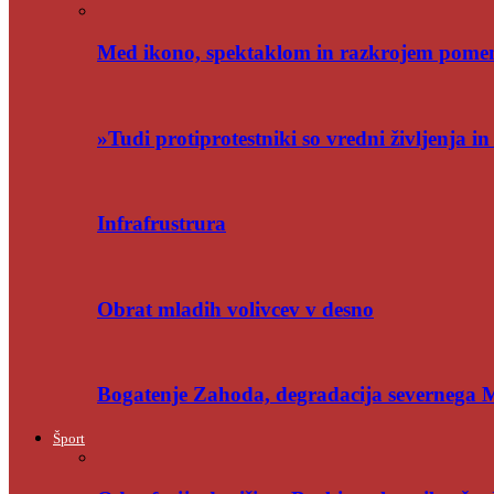
Med ikono, spektaklom in razkrojem pome
»Tudi protiprotestniki so vredni življenja i
Infrafrustrura
Obrat mladih volivcev v desno
Bogatenje Zahoda, degradacija severnega
Šport