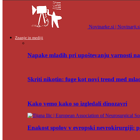
Novinarke.si | Novinarji.s
Znanje in mediji
Napake mladih pri upoštevanju varnosti na
Skriti nikotin: fuge kot novi trend med mla
Kako vemo kako so izgledali dinozavri
Enakost spolov v evropski nevrokirurgiji: po