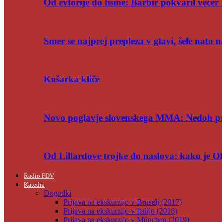
Od evforije do tišine: Barbir pokvaril večer 
Smer se najprej prepleza v glavi, šele nato n
Košarka kliče
Novo poglavje slovenskega MMA: Nedoh p
Od Lillardove trojke do naslova: kako je 
Radio FDV
Katedra
Dogodki
Prijava na ekskurzijo v Bruselj (2017)
Prijava na ekskurzijo v Italijo (2018)
Prijava na ekskurzijo v München (2019)