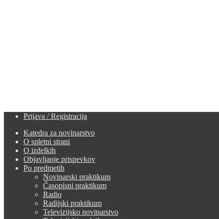
Prijava / Registracija
Katedra za novinarstvo
O spletni strani
O izdelkih
Objavljanje prispevkov
Po predmetih
Novinarski praktikum
Časopisni praktikum
Radio
Radijski praktikum
Televizijsko novinarstvo