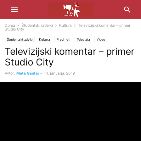
Doma
Študentski izdelki
Kultura
Televizijski komentar – primer
Studio City
Študentski izdelki
Kultura
Predmeti
Televizija
Video
Televizijski komentar – primer
Studio City
Avtor:
Meta Gantar
-
14. januarja, 2019