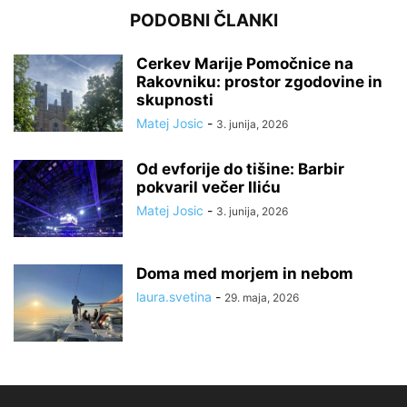
PODOBNI ČLANKI
Cerkev Marije Pomočnice na
Rakovniku: prostor zgodovine in
skupnosti
Matej Josic
-
3. junija, 2026
Od evforije do tišine: Barbir
pokvaril večer Iliću
Matej Josic
-
3. junija, 2026
Doma med morjem in nebom
laura.svetina
-
29. maja, 2026