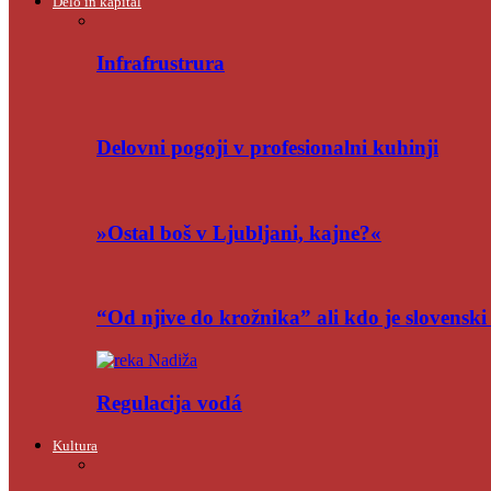
Delo in kapital
Infrafrustrura
Delovni pogoji v profesionalni kuhinji
»Ostal boš v Ljubljani, kajne?«
“Od njive do krožnika” ali kdo je slovensk
Regulacija vodá
Kultura