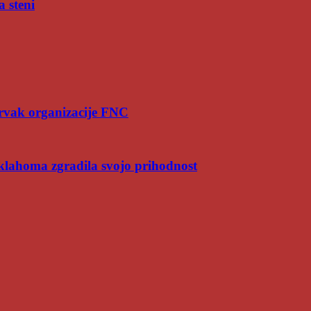
a steni
rvak organizacije FNC
Oklahoma zgradila svojo prihodnost