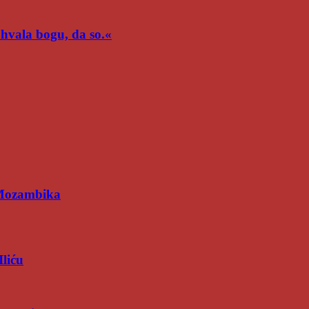
n hvala bogu, da so.«
 Mozambika
Iliću