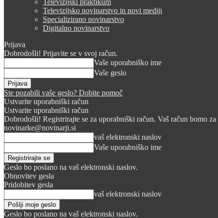
Televizijski praktikum
Televizijsko novinarstvo in novi mediji
Specializirano novinarstvo
Digitalno novinarstvo
Prijava
Dobrodošli! Prijavite se v svoj račun.
Vaše uporabniško ime
Vaše geslo
Ste pozabili vaše geslo? Dobite pomoč
Ustvarite uporabniški račun
Ustvarite uporabniški račun
Dobrodošli! Registrirajte se za uporabniški račun. Vaš račun bomo za 
novinarke@novinarji.si
vaš elektronski naslov
Vaše uporabniško ime
Geslo bo poslano na vaš elektronski naslov.
Obnovitev gesla
Pridobitev gesla
vaš elektronski naslov
Geslo bo poslano na vaš elektronski naslov.