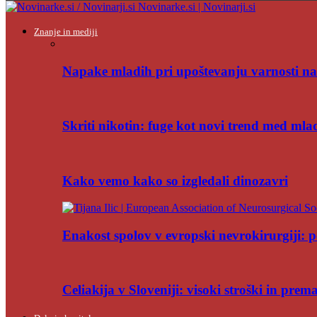
Novinarke.si | Novinarji.si
Znanje in mediji
Napake mladih pri upoštevanju varnosti na
Skriti nikotin: fuge kot novi trend med mla
Kako vemo kako so izgledali dinozavri
Enakost spolov v evropski nevrokirurgiji: po
Celiakija v Sloveniji: visoki stroški in pre