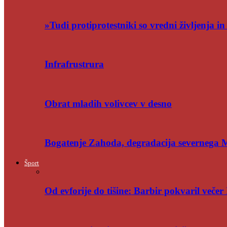
»Tudi protiprotestniki so vredni življenja i
Infrafrustrura
Obrat mladih volivcev v desno
Bogatenje Zahoda, degradacija severnega
Šport
Od evforije do tišine: Barbir pokvaril večer 