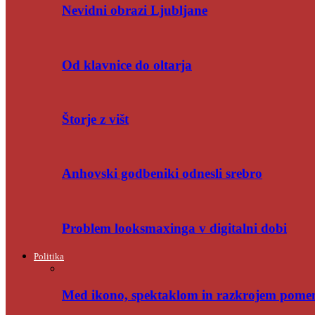
Nevidni obrazi Ljubljane
Od klavnice do oltarja
Štorje z višt
Anhovski godbeniki odnesli srebro
Problem looksmaxinga v digitalni dobi
Politika
Med ikono, spektaklom in razkrojem pome