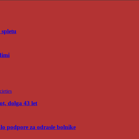
 spletu
dimi
t, dolga 43 let
malo podpore za odrasle bolnike