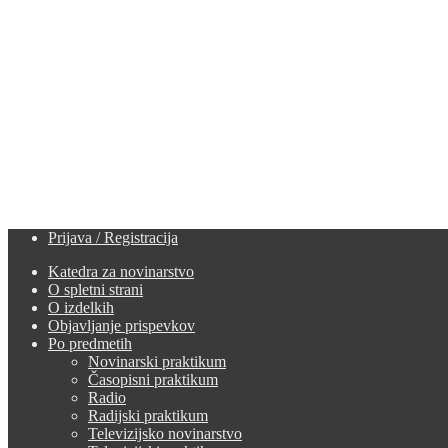
Prijava / Registracija
Katedra za novinarstvo
O spletni strani
O izdelkih
Objavljanje prispevkov
Po predmetih
Novinarski praktikum
Časopisni praktikum
Radio
Radijski praktikum
Televizijsko novinarstvo