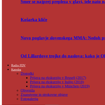
Smer se najprej prepleza v glavi, šele nato n
Košarka kliče
Novo poglavje slovenskega MMA: Nedoh p
Od Lillardove trojke do naslova: kako je 
Radio FDV
Katedra
Dogodki
Prijava na ekskurzijo v Bruselj (2017)
Prijava na ekskurzijo v Italijo (2018)
Prijava na ekskurzijo v München (2019)
Obvestila
Znanstvene in strokovne objave
Fotogalerija