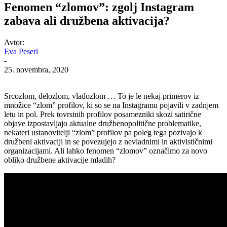
Fenomen “zlomov”: zgolj Instagram
zabava ali družbena aktivacija?
Avtor:
Eva Peserl
-
25. novembra, 2020
Srcozlom, delozlom, vladozlom … To je le nekaj primerov iz
množice “zlom” profilov, ki so se na Instagramu pojavili v zadnjem
letu in pol. Prek tovrstnih profilov posamezniki skozi satirične
objave izpostavljajo aktualne družbenopolitične problematike,
nekateri ustanovitelji “zlom” profilov pa poleg tega pozivajo k
družbeni aktivaciji in se povezujejo z nevladnimi in aktivističnimi
organizacijami. Ali lahko fenomen “zlomov” označimo za novo
obliko družbene aktivacije mladih?