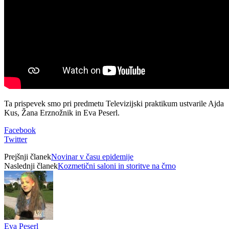
Ta prispevek smo pri predmetu Televizijski praktikum ustvarile Ajda
Kus, Žana Erznožnik in Eva Peserl.
Facebook
Twitter
Prejšnji članek
Novinar v času epidemije
Naslednji članek
Kozmetični saloni in storitve na črno
Eva Peserl