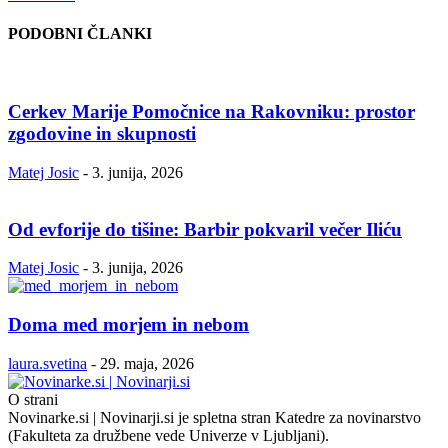
PODOBNI ČLANKI
Cerkev Marije Pomočnice na Rakovniku: prostor
zgodovine in skupnosti
Matej Josic
-
3. junija, 2026
Od evforije do tišine: Barbir pokvaril večer Iliću
Matej Josic
-
3. junija, 2026
Doma med morjem in nebom
laura.svetina
-
29. maja, 2026
O strani
Novinarke.si | Novinarji.si je spletna stran Katedre za novinarstvo
(Fakulteta za družbene vede Univerze v Ljubljani).