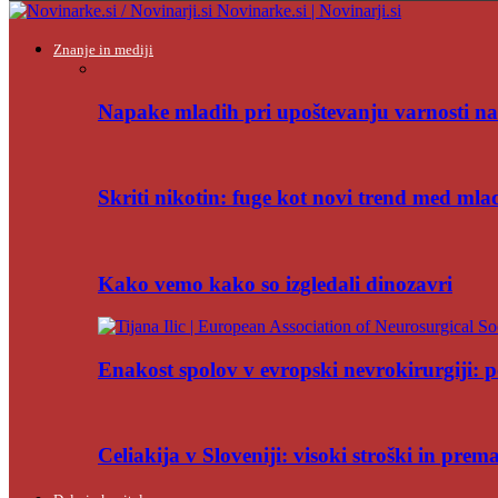
Novinarke.si | Novinarji.si
Znanje in mediji
Napake mladih pri upoštevanju varnosti na
Skriti nikotin: fuge kot novi trend med mla
Kako vemo kako so izgledali dinozavri
Enakost spolov v evropski nevrokirurgiji: po
Celiakija v Sloveniji: visoki stroški in pre