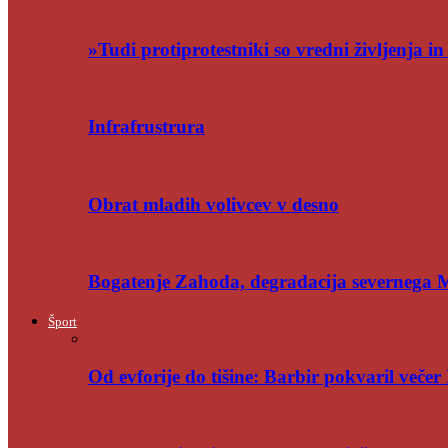
»Tudi protiprotestniki so vredni življenja i
Infrafrustrura
Obrat mladih volivcev v desno
Bogatenje Zahoda, degradacija severnega
Šport
Od evforije do tišine: Barbir pokvaril večer 