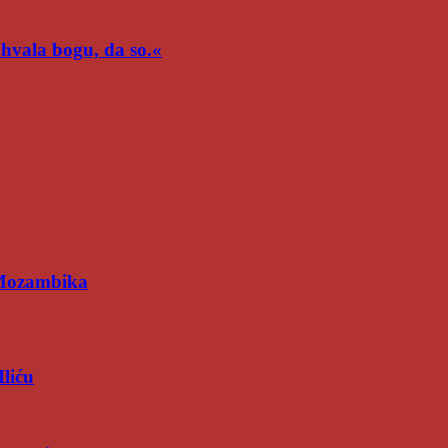
n hvala bogu, da so.«
 Mozambika
Iliću