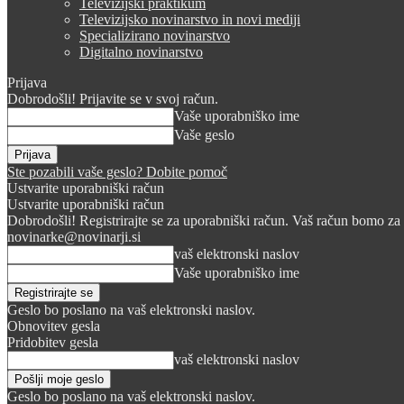
Televizijski praktikum
Televizijsko novinarstvo in novi mediji
Specializirano novinarstvo
Digitalno novinarstvo
Prijava
Dobrodošli! Prijavite se v svoj račun.
Vaše uporabniško ime
Vaše geslo
Ste pozabili vaše geslo? Dobite pomoč
Ustvarite uporabniški račun
Ustvarite uporabniški račun
Dobrodošli! Registrirajte se za uporabniški račun. Vaš račun bomo za 
novinarke@novinarji.si
vaš elektronski naslov
Vaše uporabniško ime
Geslo bo poslano na vaš elektronski naslov.
Obnovitev gesla
Pridobitev gesla
vaš elektronski naslov
Geslo bo poslano na vaš elektronski naslov.