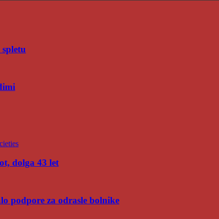
 spletu
dimi
t, dolga 43 let
malo podpore za odrasle bolnike