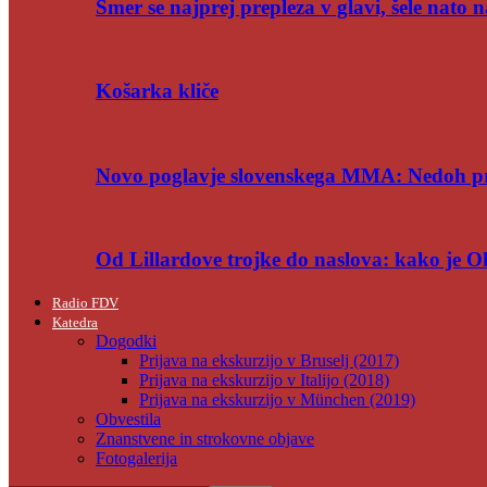
Smer se najprej prepleza v glavi, šele nato n
Košarka kliče
Novo poglavje slovenskega MMA: Nedoh p
Od Lillardove trojke do naslova: kako je 
Radio FDV
Katedra
Dogodki
Prijava na ekskurzijo v Bruselj (2017)
Prijava na ekskurzijo v Italijo (2018)
Prijava na ekskurzijo v München (2019)
Obvestila
Znanstvene in strokovne objave
Fotogalerija