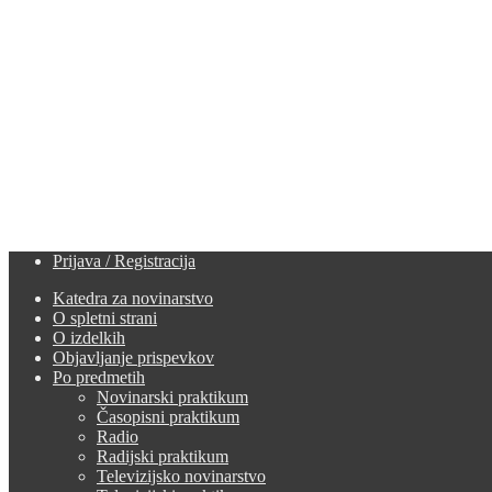
Prijava / Registracija
Katedra za novinarstvo
O spletni strani
O izdelkih
Objavljanje prispevkov
Po predmetih
Novinarski praktikum
Časopisni praktikum
Radio
Radijski praktikum
Televizijsko novinarstvo