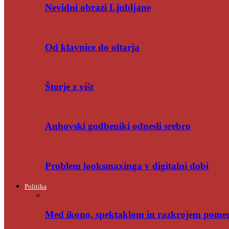
Nevidni obrazi Ljubljane
Od klavnice do oltarja
Štorje z višt
Anhovski godbeniki odnesli srebro
Problem looksmaxinga v digitalni dobi
Politika
Med ikono, spektaklom in razkrojem pome