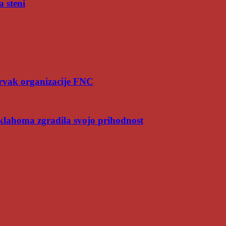
a steni
rvak organizacije FNC
Oklahoma zgradila svojo prihodnost