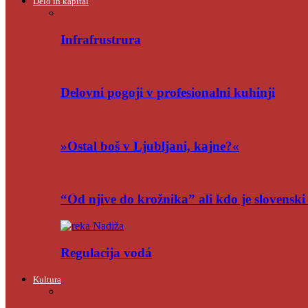
Delo in kapital
Infrafrustrura
Delovni pogoji v profesionalni kuhinji
»Ostal boš v Ljubljani, kajne?«
“Od njive do krožnika” ali kdo je slovensk
Regulacija vodá
Kultura