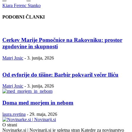
Kiara Ferenc Stanko
PODOBNI ČLANKI
Cerkev Marije Pomočnice na Rakovniku: prostor
zgodovine in skupnosti
Matej Josic
-
3. junija, 2026
Od evforije do tišine: Barbir pokvaril večer Iliću
Matej Josic
-
3. junija, 2026
Doma med morjem in nebom
laura.svetina
-
29. maja, 2026
O strani
Novinarke.si | Novinarji.si je spletna stran Katedre za novinarstvo