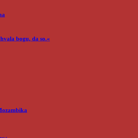
na
n hvala bogu, da so.«
 Mozambika