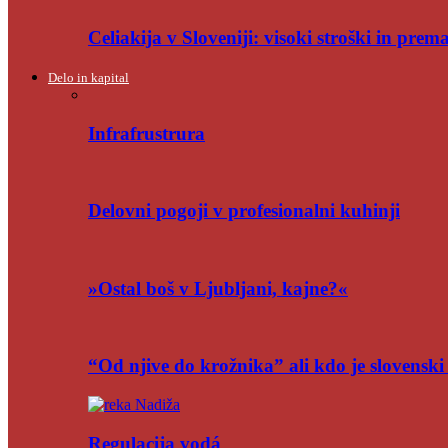
Celiakija v Sloveniji: visoki stroški in pre
Delo in kapital
Infrafrustrura
Delovni pogoji v profesionalni kuhinji
»Ostal boš v Ljubljani, kajne?«
“Od njive do krožnika” ali kdo je slovensk
Regulacija vodá