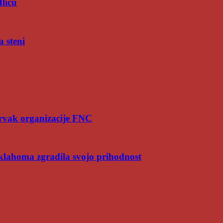
Iliću
a steni
rvak organizacije FNC
Oklahoma zgradila svojo prihodnost