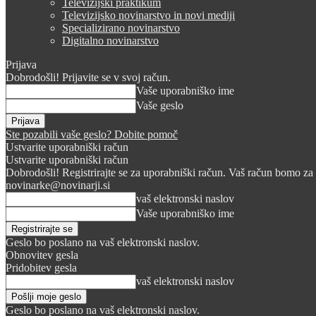
Televizijski praktikum
Televizijsko novinarstvo in novi mediji
Specializirano novinarstvo
Digitalno novinarstvo
Prijava
Dobrodošli! Prijavite se v svoj račun.
Vaše uporabniško ime
Vaše geslo
Ste pozabili vaše geslo? Dobite pomoč
Ustvarite uporabniški račun
Ustvarite uporabniški račun
Dobrodošli! Registrirajte se za uporabniški račun. Vaš račun bomo za 
novinarke@novinarji.si
vaš elektronski naslov
Vaše uporabniško ime
Geslo bo poslano na vaš elektronski naslov.
Obnovitev gesla
Pridobitev gesla
vaš elektronski naslov
Geslo bo poslano na vaš elektronski naslov.