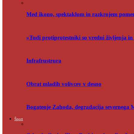
Med ikono, spektaklom in razkrojem pome
»Tudi protiprotestniki so vredni življenja i
Infrafrustrura
Obrat mladih volivcev v desno
Bogatenje Zahoda, degradacija severnega
Šport