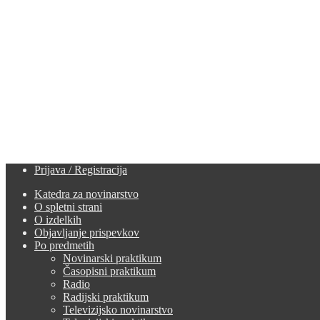
Prijava / Registracija
Katedra za novinarstvo
O spletni strani
O izdelkih
Objavljanje prispevkov
Po predmetih
Novinarski praktikum
Časopisni praktikum
Radio
Radijski praktikum
Televizijsko novinarstvo