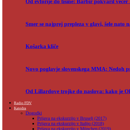
Od evforije do tišine: Barbir pokvaril večer 
Smer se najprej prepleza v glavi, šele nato n
Košarka kliče
Novo poglavje slovenskega MMA: Nedoh p
Od Lillardove trojke do naslova: kako je 
Radio FDV
Katedra
Dogodki
Prijava na ekskurzijo v Bruselj (2017)
Prijava na ekskurzijo v Italijo (2018)
Prijava na ekskurzijo v München (2019)