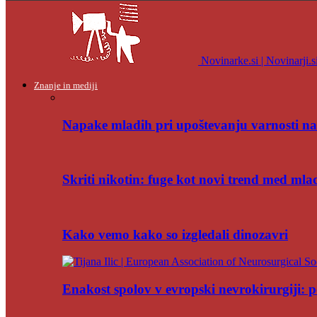
Novinarke.si | Novinarji.s
Znanje in mediji
Napake mladih pri upoštevanju varnosti na
Skriti nikotin: fuge kot novi trend med mla
Kako vemo kako so izgledali dinozavri
Enakost spolov v evropski nevrokirurgiji: po