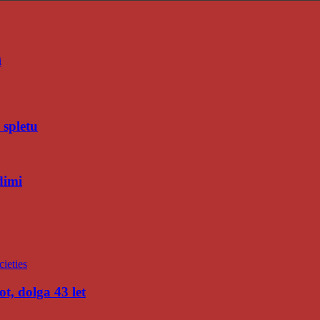
i
 spletu
dimi
t, dolga 43 let