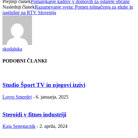
Prejšnji članek
Pomanjkanje kadrov v domovih za ostarele občane
Naslednji članek
Razumevanje sveta: Pomen tolmačenja za gluhe in
naglušne na RTV Slovenija
skodaluka
PODOBNI ČLANKI
Studio Šport TV in njegovi izzivi
Lovro Smerdej
-
6. januarja, 2025
Steroidi v fitnes industriji
Kaja Senegacnik
-
2. aprila, 2024