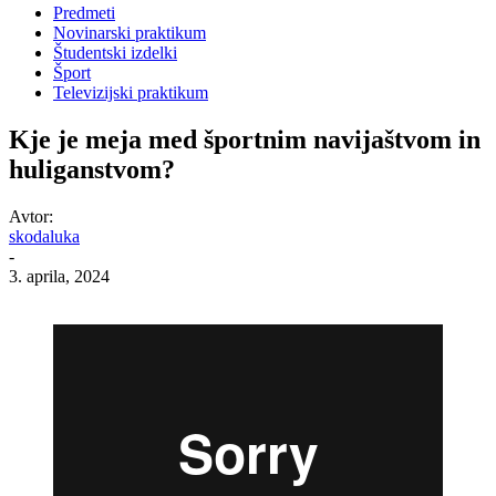
Predmeti
Novinarski praktikum
Študentski izdelki
Šport
Televizijski praktikum
Kje je meja med športnim navijaštvom in
huliganstvom?
Avtor:
skodaluka
-
3. aprila, 2024