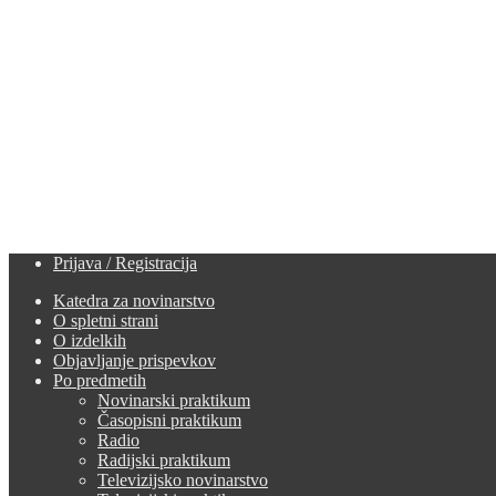
Prijava / Registracija
Katedra za novinarstvo
O spletni strani
O izdelkih
Objavljanje prispevkov
Po predmetih
Novinarski praktikum
Časopisni praktikum
Radio
Radijski praktikum
Televizijsko novinarstvo