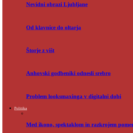
Nevidni obrazi Ljubljane
Od klavnice do oltarja
Štorje z višt
Anhovski godbeniki odnesli srebro
Problem looksmaxinga v digitalni dobi
Politika
Med ikono, spektaklom in razkrojem pome