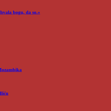
n hvala bogu, da so.«
 Mozambika
Iliću