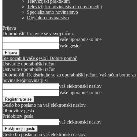
Televizijski praktikum
Televizijsko novinarstvo in novi mediji
Specializirano novinarstvo
Digitalno novinarstvo
Prijava
Dobrodošli! Prijavite se v svoj račun.
Vaše uporabniško ime
Vaše geslo
Ste pozabili vaše geslo? Dobite pomoč
Ustvarite uporabniški račun
Ustvarite uporabniški račun
Dobrodošli! Registrirajte se za uporabniški račun. Vaš račun bomo za 
novinarke@novinarji.si
vaš elektronski naslov
Vaše uporabniško ime
Geslo bo poslano na vaš elektronski naslov.
Obnovitev gesla
Pridobitev gesla
vaš elektronski naslov
Geslo bo poslano na vaš elektronski naslov.