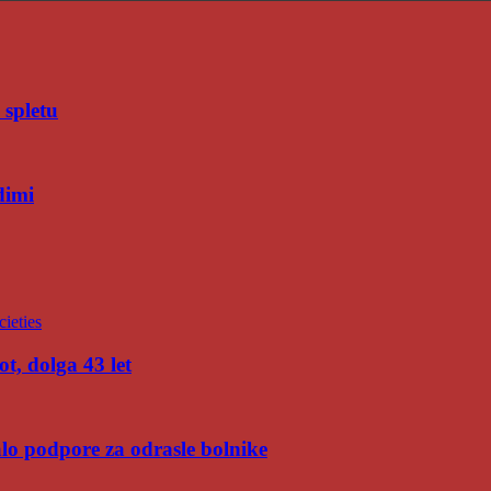
 spletu
dimi
t, dolga 43 let
malo podpore za odrasle bolnike