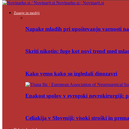
Novinarke.si | Novinarji.si
Znanje in mediji
Napake mladih pri upoštevanju varnosti na
Skriti nikotin: fuge kot novi trend med mla
Kako vemo kako so izgledali dinozavri
Enakost spolov v evropski nevrokirurgiji: po
Celiakija v Sloveniji: visoki stroški in pre