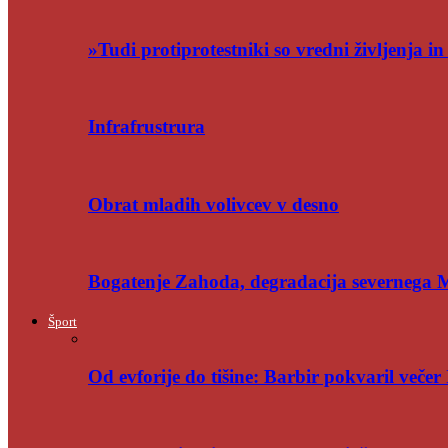
»Tudi protiprotestniki so vredni življenja i
Infrafrustrura
Obrat mladih volivcev v desno
Bogatenje Zahoda, degradacija severnega
Šport
Od evforije do tišine: Barbir pokvaril večer 