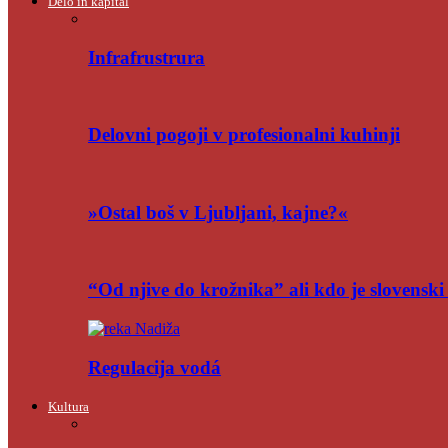
Delo in kapital
Infrafrustrura
Delovni pogoji v profesionalni kuhinji
»Ostal boš v Ljubljani, kajne?«
“Od njive do krožnika” ali kdo je slovensk
Regulacija vodá
Kultura