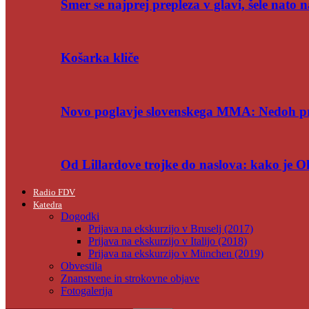
Smer se najprej prepleza v glavi, šele nato n
Košarka kliče
Novo poglavje slovenskega MMA: Nedoh p
Od Lillardove trojke do naslova: kako je 
Radio FDV
Katedra
Dogodki
Prijava na ekskurzijo v Bruselj (2017)
Prijava na ekskurzijo v Italijo (2018)
Prijava na ekskurzijo v München (2019)
Obvestila
Znanstvene in strokovne objave
Fotogalerija