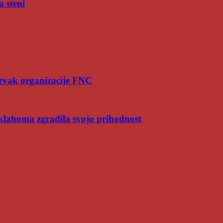
a steni
rvak organizacije FNC
Oklahoma zgradila svojo prihodnost