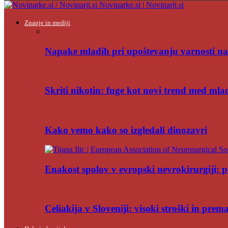
Novinarke.si | Novinarji.si
Znanje in mediji
Napake mladih pri upoštevanju varnosti na
Skriti nikotin: fuge kot novi trend med mla
Kako vemo kako so izgledali dinozavri
Enakost spolov v evropski nevrokirurgiji: po
Celiakija v Sloveniji: visoki stroški in pre