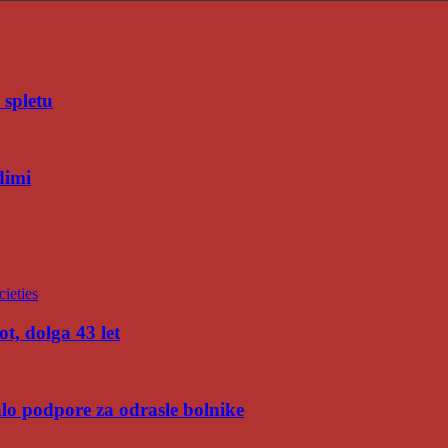
 spletu
dimi
t, dolga 43 let
malo podpore za odrasle bolnike