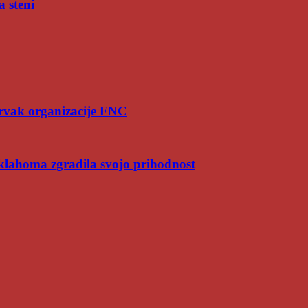
a steni
rvak organizacije FNC
Oklahoma zgradila svojo prihodnost