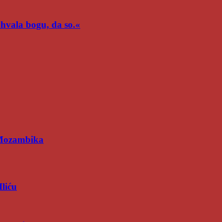
n hvala bogu, da so.«
 Mozambika
Iliću