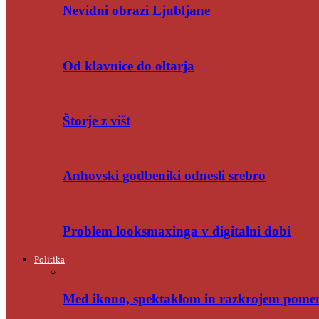
Nevidni obrazi Ljubljane
Od klavnice do oltarja
Štorje z višt
Anhovski godbeniki odnesli srebro
Problem looksmaxinga v digitalni dobi
Politika
Med ikono, spektaklom in razkrojem pome