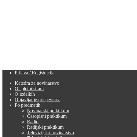
Prijava / Registracija
Katedra za novinarstvo
O spletni strani
O izdelkih
Objavljanje prispevkov
Po predmetih
Novinarski praktikum
Časopisni praktikum
Radio
Radijski praktikum
Televizijsko novinarstvo