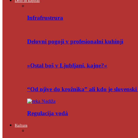
Delo in kapital
Infrafrustrura
Delovni pogoji v profesionalni kuhinji
»Ostal boš v Ljubljani, kajne?«
“Od njive do krožnika” ali kdo je slovensk
Regulacija vodá
Kultura