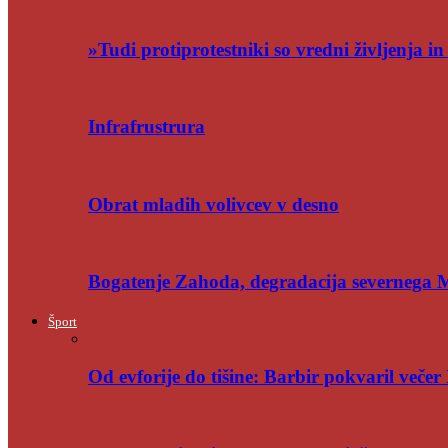
»Tudi protiprotestniki so vredni življenja i
Infrafrustrura
Obrat mladih volivcev v desno
Bogatenje Zahoda, degradacija severnega
Šport
Od evforije do tišine: Barbir pokvaril večer 