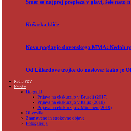
Smer se najprej prepleza v glavi, šele nato n
Košarka kliče
Novo poglavje slovenskega MMA: Nedoh p
Od Lillardove trojke do naslova: kako je 
Radio FDV
Katedra
Dogodki
Prijava na ekskurzijo v Bruselj (2017)
Prijava na ekskurzijo v Italijo (2018)
Prijava na ekskurzijo v München (2019)
Obvestila
Znanstvene in strokovne objave
Fotogalerija