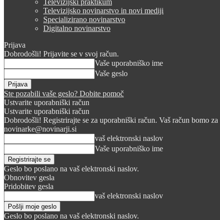
Televizijski praktikum
Televizijsko novinarstvo in novi mediji
Specializirano novinarstvo
Digitalno novinarstvo
Prijava
Dobrodošli! Prijavite se v svoj račun.
Vaše uporabniško ime
Vaše geslo
Ste pozabili vaše geslo? Dobite pomoč
Ustvarite uporabniški račun
Ustvarite uporabniški račun
Dobrodošli! Registrirajte se za uporabniški račun. Vaš račun bomo za 
novinarke@novinarji.si
vaš elektronski naslov
Vaše uporabniško ime
Geslo bo poslano na vaš elektronski naslov.
Obnovitev gesla
Pridobitev gesla
vaš elektronski naslov
Geslo bo poslano na vaš elektronski naslov.