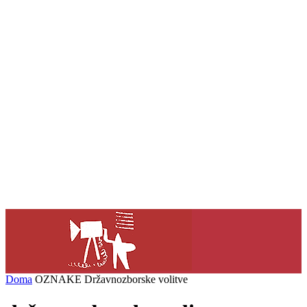
Doma
OZNAKE
Državnozborske volitve