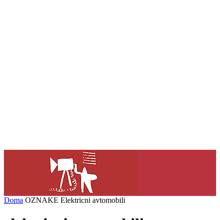
Doma
OZNAKE
Elektricni avtomobili